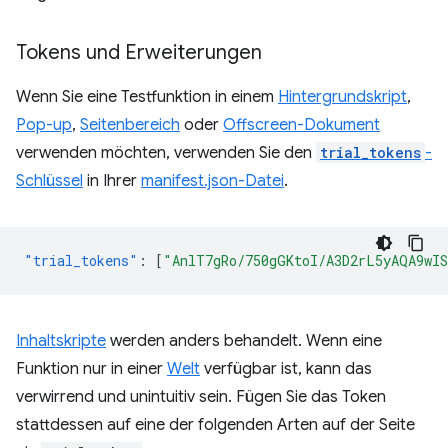
Tokens und Erweiterungen
Wenn Sie eine Testfunktion in einem
Hintergrundskript
,
Pop-up
,
Seitenbereich
oder
Offscreen-Dokument
verwenden möchten, verwenden Sie den
trial_tokens
-
Schlüssel
in Ihrer
manifest.json-Datei
.
"trial_tokens"
:
[
"AnlT7gRo/750gGKtoI/A3D2rL5yAQA9wI
Inhaltskripte
werden anders behandelt. Wenn eine
Funktion nur in einer
Welt
verfügbar ist, kann das
verwirrend und unintuitiv sein. Fügen Sie das Token
stattdessen auf eine der folgenden Arten auf der Seite