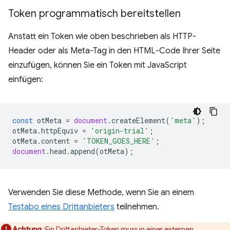
Token programmatisch bereitstellen
Anstatt ein Token wie oben beschrieben als HTTP-
Header oder als Meta-Tag in den HTML-Code Ihrer Seite
einzufügen, können Sie ein Token mit JavaScript
einfügen:
const
otMeta
=
document
.
createElement
(
'meta'
);
otMeta
.
httpEquiv
=
'origin-trial'
;
otMeta
.
content
=
'TOKEN_GOES_HERE'
;
document
.
head
.
append
(
otMeta
);
Verwenden Sie diese Methode, wenn Sie an einem
Testabo eines Drittanbieters
teilnehmen.
Achtung
:Ein Drittanbieter-Token muss in einer externen