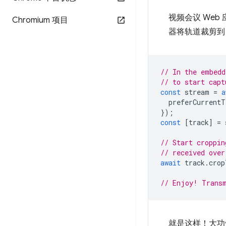
视频会议 We
Chromium 项目
器将轨道裁剪
// In the embedd
// to start capt
const
stream
=
a
preferCurrentT
});
const
[
track
]
=
// Start croppin
// received over
await
track
.
crop
// Enjoy! Transm
就是这样！大功