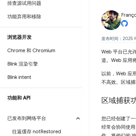
排查源试用问题
Franço
功能弃用和移除
浏览器开发
发布时间：2025 年
Chrome 和 Chromium
Web 平台已
道。Web 应
Blink 渲染引擎
以前，Web 
Blink intent
不高效。区域捕
功能和 API
区域捕获
已发布到网络平台
您已经创建了一个
经常会协同使用
往返缓存 not
Restored
作，将他们的 W