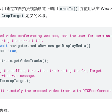
b 应用通过在自拍摄视频轨道上调用
cropTo()
并使用从主 Web
到
CropTarget
定义的区域。
ed video conferencing web app, ask the user for permissi
uring the current tab.
wait
navigator
.
mediaDevices
.
getDisplayMedia
({
ab
:
true
,
stream
.
getVideoTracks
();
g the self-capture video track using the CropTarget
 window.onmessage.
To
(
cropTarget
);
it remotely the cropped video track with RTCPeerConnect
告成。