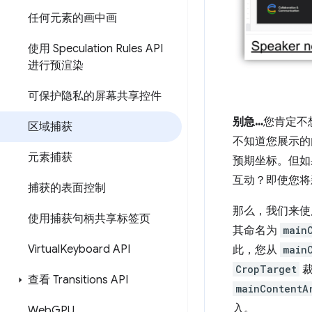
任何元素的画中画
使用 Speculation Rules API
进行预渲染
可保护隐私的屏幕共享控件
别急…
您肯定不
区域捕获
不知道您展示的
元素捕获
预期坐标。但如
互动？即使您将
捕获的表面控制
那么，我们来使
使用捕获句柄共享标签页
其命名为
main
Virtual
Keyboard API
此，您从
main
CropTarget
裁
查看 Transitions API
mainContentA
入。
Web
GPU