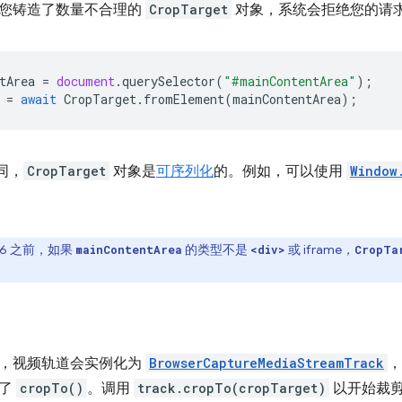
您铸造了数量不合理的
CropTarget
对象，系统会拒绝您的请
tArea
=
document
.
querySelector
(
"#mainContentArea"
);
=
await
CropTarget
.
fromElement
(
mainContentArea
);
同，
CropTarget
对象是
可序列化
的。例如，可以使用
Window
106 之前，如果
的类型不是
或 iframe，
mainContentArea
<div>
CropTa
，视频轨道会实例化为
BrowserCaptureMediaStreamTrack
开了
cropTo()
。调用
track.cropTo(cropTarget)
以开始裁