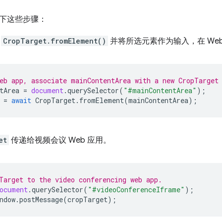
下这些步骤：
用
CropTarget.fromElement()
并将所选元素作为输入，在 We
eb app, associate mainContentArea with a new CropTarget
tArea
=
document
.
querySelector
(
"#mainContentArea"
);
=
await
CropTarget
.
fromElement
(
mainContentArea
);
et
传递给视频会议 Web 应用。
Target to the video conferencing web app.
ocument
.
querySelector
(
"#videoConferenceIframe"
);
ndow
.
postMessage
(
cropTarget
);