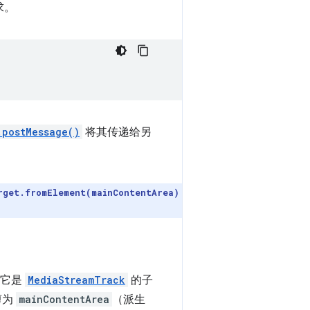
求。
.postMessage()
将其传递给另
rget.fromElement(mainContentArea)
，它是
MediaStreamTrack
的子
剪为
mainContentArea
（派生