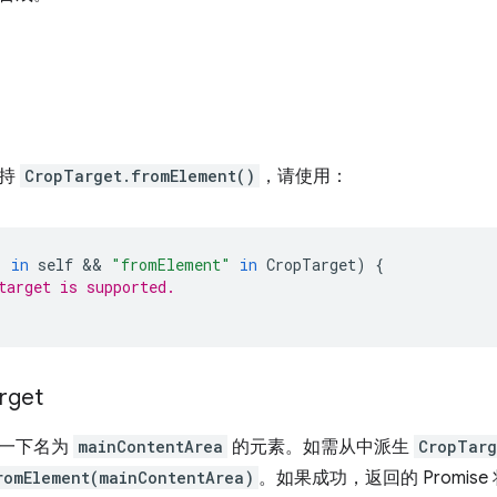
支持
CropTarget.fromElement()
，请使用：
"
in
self
 && 
"fromElement"
in
CropTarget
)
{
target is supported.
rget
解一下名为
mainContentArea
的元素。如需从中派生
CropTarg
romElement(mainContentArea)
。如果成功，返回的 Promis