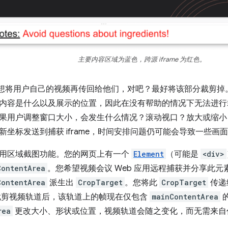
主要内容区域为蓝色，跨源 iframe 为红色。
想将用户自己的视频再传回给他们，对吧？最好将该部分裁剪掉。但如
内容是什么以及展示的位置，因此在没有帮助的情况下无法进行
果用户调整窗口大小，会发生什么情况？滚动视口？放大或缩小
新坐标发送到捕获 iframe，时间安排问题仍可能会导致一些画
用区域截图功能。您的网页上有一个
Element
（可能是
<div>
ContentArea
。您希望视频会议 Web 应用远程捕获并分享此元
ContentArea
派生出
CropTarget
。您将此
CropTarget
传递
剪视频轨道后，该轨道上的帧现在仅包含
mainContentArea
rea
更改大小、形状或位置，视频轨道会随之变化，而无需来自任