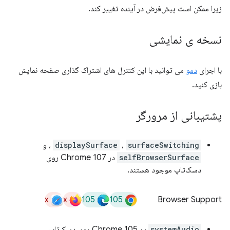
زیرا ممکن است پیش‌فرض در آینده تغییر کند.
نسخه ی نمایشی
با اجرای
دمو
می توانید با این کنترل های اشتراک گذاری صفحه نمایش
بازی کنید.
پشتیبانی از مرورگر
surfaceSwitching
،
displaySurface
، و
selfBrowserSurface
در Chrome 107 روی
دسک‌تاپ موجود هستند.
x
x
105
105
Browser Support
systemAudio
در Chrome 105 روی دسک‌تاپ