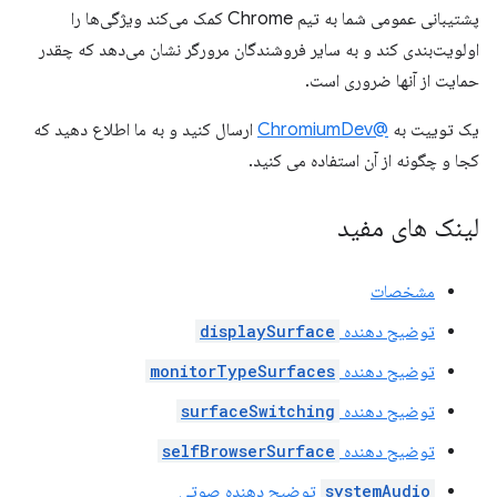
پشتیبانی عمومی شما به تیم Chrome کمک می‌کند ویژگی‌ها را
اولویت‌بندی کند و به سایر فروشندگان مرورگر نشان می‌دهد که چقدر
حمایت از آنها ضروری است.
یک توییت به
@ChromiumDev
ارسال کنید و به ما اطلاع دهید که
کجا و چگونه از آن استفاده می کنید.
لینک های مفید
مشخصات
توضیح دهنده
displaySurface
توضیح دهنده
monitorTypeSurfaces
توضیح دهنده
surfaceSwitching
توضیح دهنده
selfBrowserSurface
systemAudio
توضیح دهنده صوتی