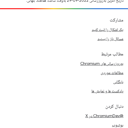
تاریخ آخرین به‌روزرسانی 2022-09-29 به‌وقت ساعت هماهنگ جهانی.
مشارکت
یک اشکال را ثبت کنید
مسائل باز را ببینید
مطالب مرتبط
به‌روزرسانی‌های Chromium
مطالعات موردی
بایگانی
پادکست ها و نمایش ها
دنبال کردن
@ChromiumDev در X
یوتیوب