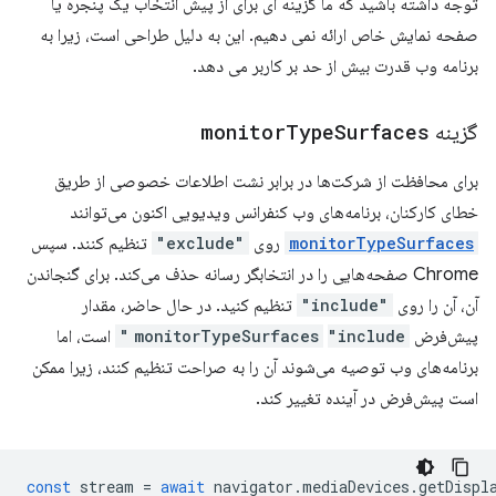
توجه داشته باشید که ما گزینه ای برای از پیش انتخاب یک پنجره یا
صفحه نمایش خاص ارائه نمی دهیم. این به دلیل طراحی است، زیرا به
برنامه وب قدرت بیش از حد بر کاربر می دهد.
گزینه
Surfaces
Type
monitor
برای محافظت از شرکت‌ها در برابر نشت اطلاعات خصوصی از طریق
خطای کارکنان، برنامه‌های وب کنفرانس ویدیویی اکنون می‌توانند
monitorTypeSurfaces
روی
"exclude"
تنظیم کنند. سپس
Chrome صفحه‌هایی را در انتخابگر رسانه حذف می‌کند. برای گنجاندن
آن، آن را روی
"include"
تنظیم کنید. در حال حاضر، مقدار
پیش‌فرض
"include"
monitorTypeSurfaces
است، اما
برنامه‌های وب توصیه می‌شوند آن را به صراحت تنظیم کنند، زیرا ممکن
است پیش‌فرض در آینده تغییر کند.
const
stream
=
await
navigator
.
mediaDevices
.
getDispl