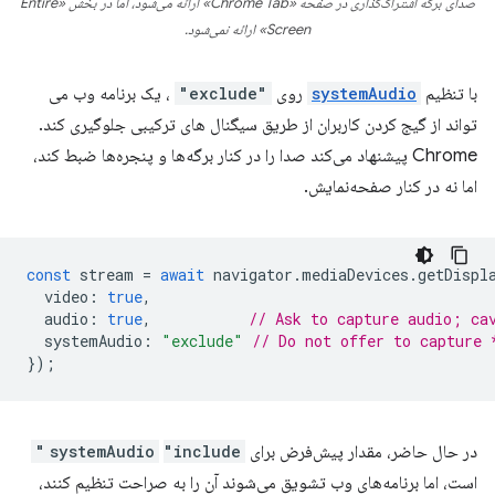
صدای برگه اشتراک‌گذاری در صفحه «Chrome Tab» ارائه می‌شود، اما در بخش «Entire
Screen» ارائه نمی‌شود.
با تنظیم
systemAudio
روی
"exclude"
، یک برنامه وب می
تواند از گیج کردن کاربران از طریق سیگنال های ترکیبی جلوگیری کند.
Chrome پیشنهاد می‌کند صدا را در کنار برگه‌ها و پنجره‌ها ضبط کند،
اما نه در کنار صفحه‌نمایش.
const
stream
=
await
navigator
.
mediaDevices
.
getDispl
video
:
true
,
audio
:
true
,
// Ask to capture audio; ca
systemAudio
:
"exclude"
// Do not offer to capture 
});
در حال حاضر، مقدار پیش‌فرض برای
"include"
systemAudio
است، اما برنامه‌های وب تشویق می‌شوند آن را به صراحت تنظیم کنند،