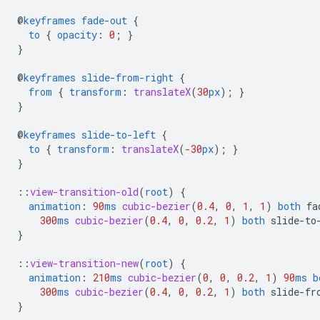
@
keyframes
fade-out
{
to
{
opacity
:
0
;
}
}
@
keyframes
slide-from-right
{
from
{
transform
:
translateX
(
30
px
);
}
}
@
keyframes
slide-to-left
{
to
{
transform
:
translateX
(
-30
px
);
}
}
::
view-transition-old
(
root
)
{
animation
:
90
ms
cubic-bezier
(
0.4
,
0
,
1
,
1
)
both
fa
300
ms
cubic-bezier
(
0.4
,
0
,
0.2
,
1
)
both
slide-to
}
::
view-transition-new
(
root
)
{
animation
:
210
ms
cubic-bezier
(
0
,
0
,
0.2
,
1
)
90
ms
b
300
ms
cubic-bezier
(
0.4
,
0
,
0.2
,
1
)
both
slide-fr
}