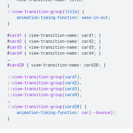
}
::
view-transition-group
(
title
)
{
animation-timing-function
:
ease-in-out
;
}
#
card1
{
view-transition-name
:
card1
;
}
#
card2
{
view-transition-name
:
card2
;
}
#
card3
{
view-transition-name
:
card3
;
}
#
card4
{
view-transition-name
:
card4
;
}
…
#
card20
{
view-transition-name
:
card20
;
}
::
view-transition-group
(
card1
),
::
view-transition-group
(
card2
),
::
view-transition-group
(
card3
),
::
view-transition-group
(
card4
),
…
::
view-transition-group
(
card20
)
{
animation-timing-function
:
var
(
--bounce
);
}