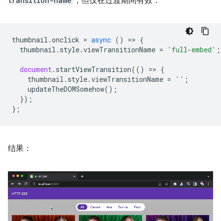
transition-name
，但仅在过渡期间有效：
thumbnail
.
onclick
=
async
()
=
>
{
thumbnail
.
style
.
viewTransitionName
=
'full-embed'
;
document
.
startViewTransition
(()
=
>
{
thumbnail
.
style
.
viewTransitionName
=
''
;
updateTheDOMSomehow
();
});
};
结果：