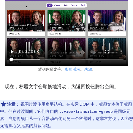
滑动标题文字。
极简演示
。
来源
。
现在，标题文字会顺畅地滑动，为返回按钮腾出空间。
注意
：
视图过渡使用扁平结构。在实际 DOM 中，标题文本位于标题
中。但在过渡期间，它们各自的
是同级元
::view-transition-group
素。当您将项目从一个容器动画化到另一个容器时，这非常方便，因为您
无需担心父元素的剪裁问题。