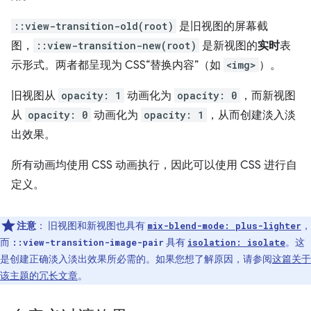
::view-transition-old(root)
是旧视图的屏幕截
图，
::view-transition-new(root)
是新视图的
实时
表
示形式。两者都呈现为 CSS“替换内容”（如
<img>
）。
旧视图从
opacity: 1
动画化为
opacity: 0
，而新视图
从
opacity: 0
动画化为
opacity: 1
，从而创建淡入淡
出效果。
所有动画均使用 CSS 动画执行，因此可以使用 CSS 进行自
定义。
注意
：
旧视图和新视图也具有
，
mix-blend-mode: plus-lighter
而
具有
。这
::view-transition-image-pair
isolation: isolate
是创建正确淡入淡出效果所必需的。如果您想了解原因，请参阅
这篇关于
该主题的冗长文章
。