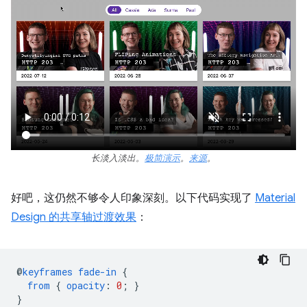
长淡入淡出。
极简演示
。
来源
。
好吧，这仍然不够令人印象深刻。以下代码实现了
Material
Design 的共享轴过渡效果
：
@
keyframes
fade-in
{
from
{
opacity
:
0
;
}
}