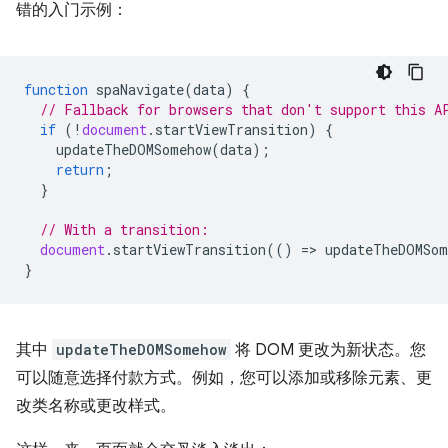
错的入门示例：
function
spaNavigate
(
data
)
{
// Fallback for browsers that don't support this A
if
(
!
document
.
startViewTransition
)
{
updateTheDOMSomehow
(
data
);
return
;
}
// With a transition:
document
.
startViewTransition
(()
=
>
updateTheDOMSom
}
其中
updateTheDOMSomehow
将 DOM 更改为新状态。您
可以随意选择付款方式。例如，您可以添加或移除元素、更
改类名称或更改样式。