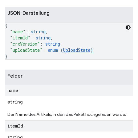
JSON-Darstellung
{
"name"
: 
string
,
"itemId"
: 
string
,
"crxVersion"
: 
string
,
"uploadState"
: 
enum (
UploadState
)
}
Felder
name
string
Der Name des Artikels, in den das Paket hochgeladen wurde.
item
Id
string