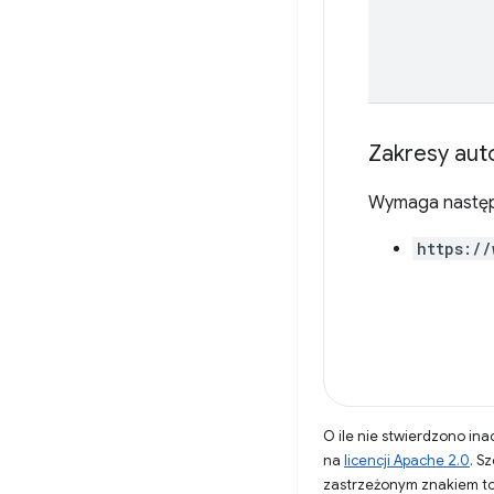
Zakresy auto
Wymaga następ
https://
O ile nie stwierdzono inac
na
licencji Apache 2.0
. S
zastrzeżonym znakiem to