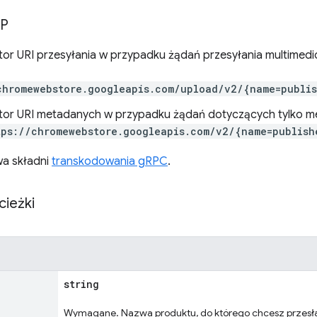
TP
ator URI przesyłania w przypadku żądań przesyłania multimedi
chromewebstore.googleapis.com/upload/v2/{name=publis
ator URI metadanych w przypadku żądań dotyczących tylko m
ps://chromewebstore.googleapis.com/v2/{name=publish
a składni
transkodowania gRPC
.
cieżki
string
Wymagane. Nazwa produktu, do którego chcesz przesła