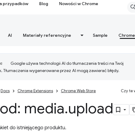
ia przypadków
Blog
Nowości w Chrome
AI
Materiały referencyjne
Sample
Chrome
Google używa technologii AI do tłumaczenia treści na Twój
k. Tłumaczenia wygenerowane przez AI mogą zawierać błędy.
Docs
Chrome Extensions
Chrome Web Store
Czy te
od: media
.
upload
akiet do istniejącego produktu.