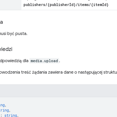
publishers/{publisherId}/items/{itemId}
ia
usi być pusta.
iedzi
dpowiedzią dla
media.upload
.
wodzenia treść żądania zawiera dane o następującej struktu
ing
,
tring
,
: 
string
,