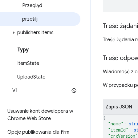
Przegląd
prześlij
Treść żądan
publishers
.
items
Treść żądania m
Typy
Treść odpow
Item
State
Wiadomość z o
Upload
State
W przypadku po
V1
Zapis JSON
Usuwanie kont dewelopera w
{
Chrome Web Store
"name"
: 
str
"itemId"
: 
s
Opcje publikowania dla firm
"crxVersion"