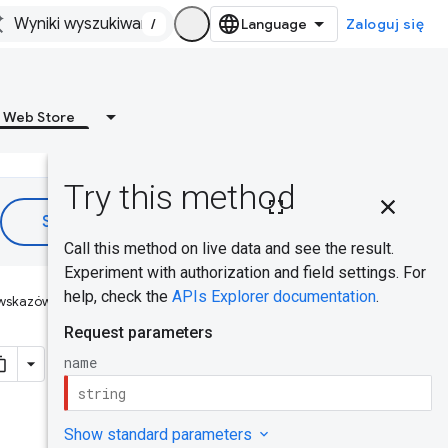
/
Zaloguj się
 Web Store
Na tej
stronie
Żądanie
HTTP
 wskazówki były pomocne?
Parametry
ścieżki
Treść
żądania