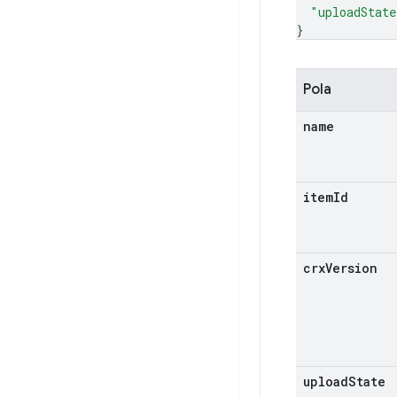
"uploadState
}
Pola
name
item
Id
crx
Version
upload
State