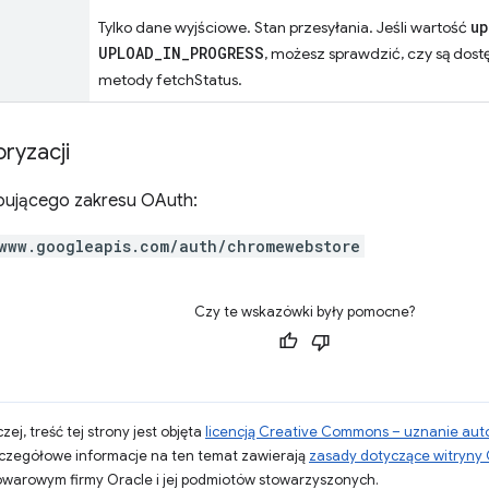
up
Tylko dane wyjściowe. Stan przesyłania. Jeśli wartość
UPLOAD_IN_PROGRESS
, możesz sprawdzić, czy są dost
metody fetchStatus.
ryzacji
ującego zakresu OAuth:
www.googleapis.com/auth/chromewebstore
Czy te wskazówki były pomocne?
zej, treść tej strony jest objęta
licencją Creative Commons – uznanie aut
zczegółowe informacje na ten temat zawierają
zasady dotyczące witryny
warowym firmy Oracle i jej podmiotów stowarzyszonych.