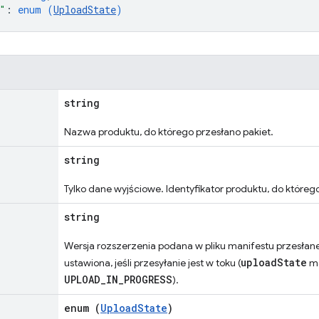
"
: 
enum (
UploadState
)
string
Nazwa produktu, do którego przesłano pakiet.
string
Tylko dane wyjściowe. Identyfikator produktu, do którego
string
Wersja rozszerzenia podana w pliku manifestu przesłane
uploadState
ustawiona, jeśli przesyłanie jest w toku (
ma
UPLOAD_IN_PROGRESS
).
enum (
UploadState
)