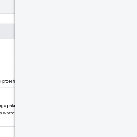
 przesłano pakiet.
go pakietu. Nie zostanie
 wartość