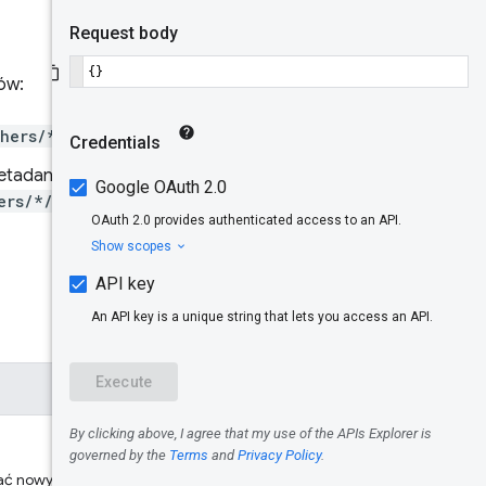
Treść
odpowiedzi
ów:
Zakresy
autoryzacji
hers/*/items/*}:upload
etadanych:
Wypróbuj
ers/*/items/*}:upload
ć nowy pakiet, w formacie