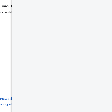
loadState
to
ępne aktualizacje, używając
orstwa 4.0
, a fragmenty kodu są dostępne
 Google Developers
. Java jest