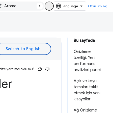
/
Oturum aç
Bu sayfada
Önizleme
özelliği: Yeni
performans
size yardımcı oldu mu?
analizleri paneli
ler
Açık ve koyu
temaları taklit
etmek için yeni
kısayollar
Ağ Önizleme