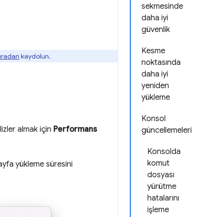
sekmesinde
daha iyi
güvenlik
Kesme
buradan
kaydolun.
noktasında
daha iyi
yeniden
yükleme
Konsol
lizler almak için
Performans
güncellemeleri
Konsolda
komut
yfa yükleme süresini
dosyası
yürütme
hatalarını
işleme