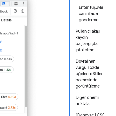
Enter tuşuyla
canlı ifade
gönderme
Kullanıcı akışı
kaydını
başlangıçta
iptal etme
Devralınan
vurgu sözde
öğelerini Stiller
bölmesinde
görüntüleme
Diğer önemli
noktalar
[Deneysel] CSS