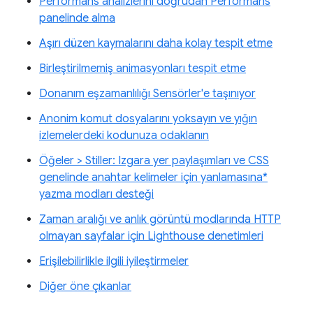
Performans analizlerini doğrudan Performans
panelinde alma
Aşırı düzen kaymalarını daha kolay tespit etme
Birleştirilmemiş animasyonları tespit etme
Donanım eşzamanlılığı Sensörler'e taşınıyor
Anonim komut dosyalarını yoksayın ve yığın
izlemelerdeki kodunuza odaklanın
Öğeler > Stiller: Izgara yer paylaşımları ve CSS
genelinde anahtar kelimeler için yanlamasına*
yazma modları desteği
Zaman aralığı ve anlık görüntü modlarında HTTP
olmayan sayfalar için Lighthouse denetimleri
Erişilebilirlikle ilgili iyileştirmeler
Diğer öne çıkanlar