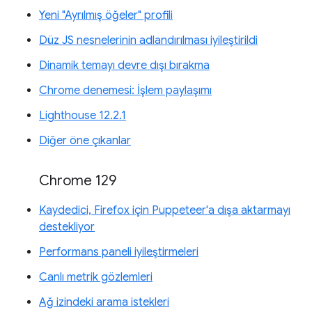
Yeni "Ayrılmış öğeler" profili
Düz JS nesnelerinin adlandırılması iyileştirildi
Dinamik temayı devre dışı bırakma
Chrome denemesi: İşlem paylaşımı
Lighthouse 12.2.1
Diğer öne çıkanlar
Chrome 129
Kaydedici, Firefox için Puppeteer'a dışa aktarmayı
destekliyor
Performans paneli iyileştirmeleri
Canlı metrik gözlemleri
Ağ izindeki arama istekleri