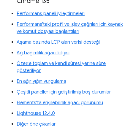
Chrome 135
Performans paneli iyileştirmeleri
Performans'taki profil ve işlev çağrıları için kaynak
ve komut dosyası bağlantıları
Aşama bazında LCP alan verisi desteği
Ağ bağımlılık ağacı bilgisi
Özette toplam ve kendi süresi yerine süre
gösteriliyor
En ağır yığın vurgulama
Çeşitli paneller için geliştirilmiş boş durumlar
Elements'ta erişilebilirlik ağacı görünümü
Lighthouse 12.4.0
Diğer öne çıkanlar