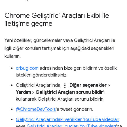
Chrome Geliştirici Araçları Ekibi ile
iletişime geçme
Yeni özellikler, güncellemeler veya Geliştirici Araçları ile
ilgili diğer konuları tartışmak için aşağıdaki seçenekleri
kullanın.
crbug.com
adresinden bize geri bildirim ve özellik
istekleri gönderebilirsiniz.
more_vert
Geliştirici Araçları'nda
Diğer seçenekler
>
Yardım
>
Geliştirici Araçları sorunu bildir
'i
kullanarak Geliştirici Araçları sorunu bildirin.
@ChromeDevTools
'a tweet gönderin.
Geliştirici Araçları'ndaki yenilikler YouTube videoları
veya
Geliştirici Araçları İpuçları YouTube videoları
'na