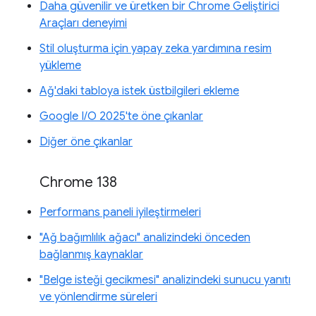
Daha güvenilir ve üretken bir Chrome Geliştirici
Araçları deneyimi
Stil oluşturma için yapay zeka yardımına resim
yükleme
Ağ'daki tabloya istek üstbilgileri ekleme
Google I/O 2025'te öne çıkanlar
Diğer öne çıkanlar
Chrome 138
Performans paneli iyileştirmeleri
"Ağ bağımlılık ağacı" analizindeki önceden
bağlanmış kaynaklar
"Belge isteği gecikmesi" analizindeki sunucu yanıtı
ve yönlendirme süreleri