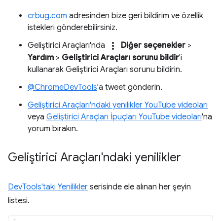
crbug.com
adresinden bize geri bildirim ve özellik
istekleri gönderebilirsiniz.
more_vert
Geliştirici Araçları'nda
Diğer seçenekler
>
Yardım
>
Geliştirici Araçları sorunu bildir
'i
kullanarak Geliştirici Araçları sorunu bildirin.
@ChromeDevTools
'a tweet gönderin.
Geliştirici Araçları'ndaki yenilikler YouTube videoları
veya
Geliştirici Araçları İpuçları YouTube videoları
'na
yorum bırakın.
Geliştirici Araçları'ndaki yenilikler
DevTools'taki Yenilikler
serisinde ele alınan her şeyin
listesi.