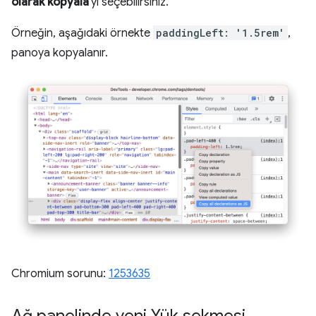
olarak kopyala
'yı seçebilirsiniz.
Örneğin, aşağıdaki örnekte
paddingLeft: '1.5rem'
,
panoya kopyalanır.
Chromium sorunu:
1253635
Ağ panelinde yeni Yük sekmesi