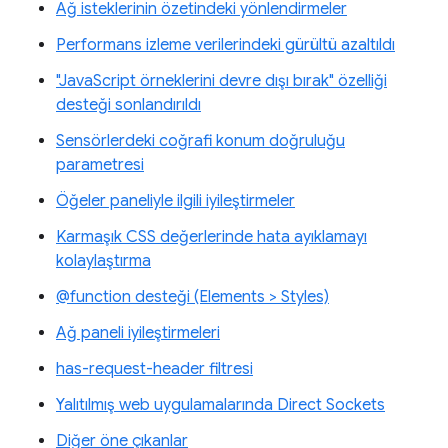
Ağ isteklerinin özetindeki yönlendirmeler
Performans izleme verilerindeki gürültü azaltıldı
"JavaScript örneklerini devre dışı bırak" özelliği
desteği sonlandırıldı
Sensörlerdeki coğrafi konum doğruluğu
parametresi
Öğeler paneliyle ilgili iyileştirmeler
Karmaşık CSS değerlerinde hata ayıklamayı
kolaylaştırma
@function desteği (Elements > Styles)
Ağ paneli iyileştirmeleri
has-request-header filtresi
Yalıtılmış web uygulamalarında Direct Sockets
Diğer öne çıkanlar