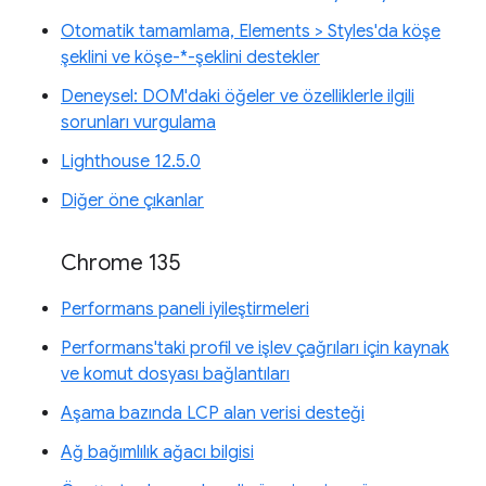
Otomatik tamamlama, Elements > Styles'da köşe
şeklini ve köşe-*-şeklini destekler
Deneysel: DOM'daki öğeler ve özelliklerle ilgili
sorunları vurgulama
Lighthouse 12.5.0
Diğer öne çıkanlar
Chrome 135
Performans paneli iyileştirmeleri
Performans'taki profil ve işlev çağrıları için kaynak
ve komut dosyası bağlantıları
Aşama bazında LCP alan verisi desteği
Ağ bağımlılık ağacı bilgisi