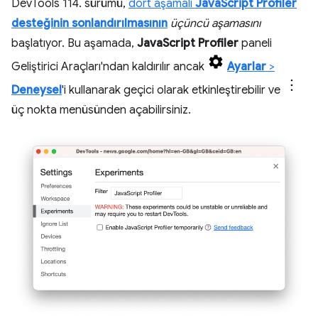
DevTools 114. sürümü,
dört aşamalı
JavaScript Profiler
desteğinin sonlandırılmasının
üçüncü aşamasını
başlatıyor. Bu aşamada,
JavaScript Profiler
paneli
Geliştirici Araçları'ndan kaldırılır ancak
Ayarlar
>
Deneysel
'i kullanarak geçici olarak etkinleştirebilir ve
üç nokta menüsünden açabilirsiniz.