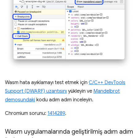
Wasm hata ayıklamayı test etmek için
C/C++ DevTools
Support (DWARF) uzantısını
yükleyin ve
Mandelbrot
demosundaki
kodu adım adım inceleyin.
Chromium sorunu:
1414289
.
Wasm uygulamalarında geliştirilmiş adım adım