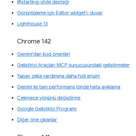
@starting-style desteği
Görüntüleme için Editor widget'ı: duvar
Lighthouse 13
Chrome 142
Gemini'dan kod önerileri
Geliştirici Araçları MCP sunucusundaki geliştirmeler
Yapay zeka yardımına daha hızlı erişim
Gemini ile tam performans izinde hata ayıklama
Çekmece yönünü değiştirme
Google Geliştirici Programı
Diğer öne çıkanlar