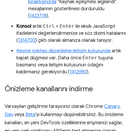
bıraktığınızda
"Kaynak eşleşmesi algılandı"
mesajlarının gösterilmesi durduruldu
(
1423718
).
Konsol
artık
Ctrl
+
Enter
ile eksik JavaScript
ifadelerini değerlendirmenize ve söz dizimi hatalarını
(
1314700
) çıktı olarak almanıza olanak tanıyor.
Kesme noktası düzenleme iletişim kutusunda
artık
kapat düğmesi var. Daha önce
Enter
tuşuna
basmanız veya iletişim kutusunun odağını
kaldırmanız gerekiyordu (
1412980
).
Önizleme kanallarını indirme
Varsayılan geliştirme tarayıcınız olarak Chrome
Canary
,
Dev
veya
Beta
'yı kullanmayı düşünebilirsiniz. Bu önizleme
kanalları, en yeni DevTools özelliklerine erişmenizi sağlar,