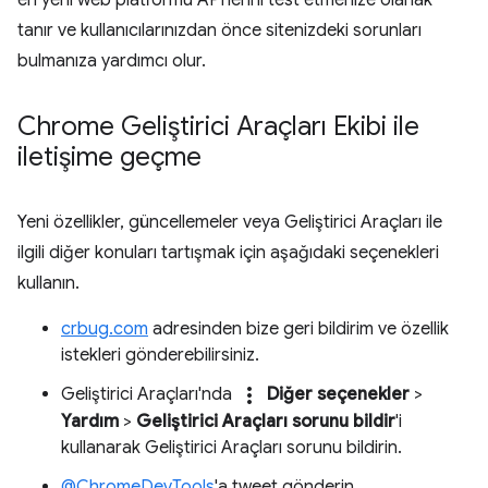
en yeni web platformu API'lerini test etmenize olanak
tanır ve kullanıcılarınızdan önce sitenizdeki sorunları
bulmanıza yardımcı olur.
Chrome Geliştirici Araçları Ekibi ile
iletişime geçme
Yeni özellikler, güncellemeler veya Geliştirici Araçları ile
ilgili diğer konuları tartışmak için aşağıdaki seçenekleri
kullanın.
crbug.com
adresinden bize geri bildirim ve özellik
istekleri gönderebilirsiniz.
more_vert
Geliştirici Araçları'nda
Diğer seçenekler
>
Yardım
>
Geliştirici Araçları sorunu bildir
'i
kullanarak Geliştirici Araçları sorunu bildirin.
@ChromeDevTools
'a tweet gönderin.