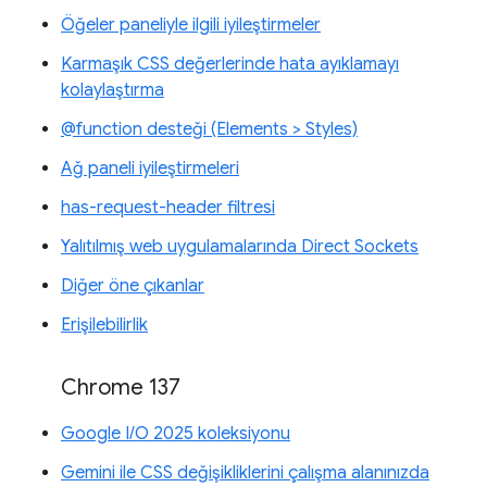
Öğeler paneliyle ilgili iyileştirmeler
Karmaşık CSS değerlerinde hata ayıklamayı
kolaylaştırma
@function desteği (Elements > Styles)
Ağ paneli iyileştirmeleri
has-request-header filtresi
Yalıtılmış web uygulamalarında Direct Sockets
Diğer öne çıkanlar
Erişilebilirlik
Chrome 137
Google I/O 2025 koleksiyonu
Gemini ile CSS değişikliklerini çalışma alanınızda