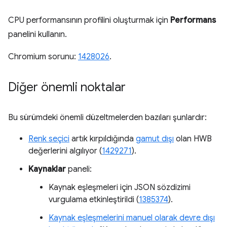
CPU performansının profilini oluşturmak için
Performans
panelini kullanın.
Chromium sorunu:
1428026
.
Diğer önemli noktalar
Bu sürümdeki önemli düzeltmelerden bazıları şunlardır:
Renk seçici
artık kırpıldığında
gamut dışı
olan HWB
değerlerini algılıyor (
1429271
).
Kaynaklar
paneli:
Kaynak eşleşmeleri için JSON sözdizimi
vurgulama etkinleştirildi (
1385374
).
Kaynak eşleşmelerini manuel olarak devre dışı