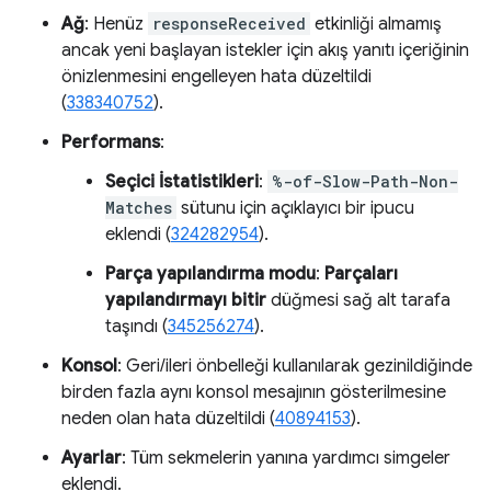
Ağ
: Henüz
responseReceived
etkinliği almamış
ancak yeni başlayan istekler için akış yanıtı içeriğinin
önizlenmesini engelleyen hata düzeltildi
(
338340752
).
Performans
:
Seçici İstatistikleri
:
%-of-Slow-Path-Non-
Matches
sütunu için açıklayıcı bir ipucu
eklendi (
324282954
).
Parça yapılandırma modu
:
Parçaları
yapılandırmayı bitir
düğmesi sağ alt tarafa
taşındı (
345256274
).
Konsol
: Geri/ileri önbelleği kullanılarak gezinildiğinde
birden fazla aynı konsol mesajının gösterilmesine
neden olan hata düzeltildi (
40894153
).
Ayarlar
: Tüm sekmelerin yanına yardımcı simgeler
eklendi.