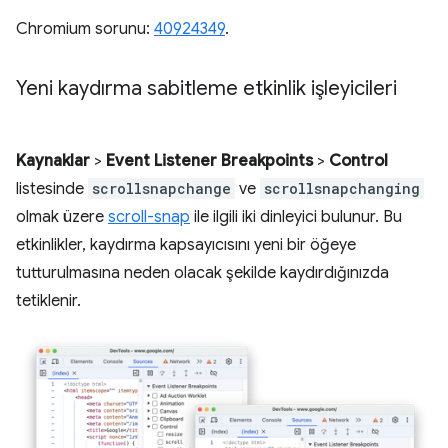
Chromium sorunu:
40924349
.
Yeni kaydırma sabitleme etkinlik işleyicileri
Kaynaklar
>
Event Listener Breakpoints
>
Control
listesinde
scrollsnapchange
ve
scrollsnapchanging
olmak üzere
scroll-snap
ile ilgili iki dinleyici bulunur. Bu
etkinlikler, kaydırma kapsayıcısını yeni bir öğeye
tutturulmasına neden olacak şekilde kaydırdığınızda
tetiklenir.