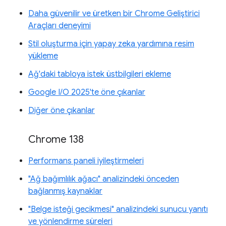
Daha güvenilir ve üretken bir Chrome Geliştirici
Araçları deneyimi
Stil oluşturma için yapay zeka yardımına resim
yükleme
Ağ'daki tabloya istek üstbilgileri ekleme
Google I/O 2025'te öne çıkanlar
Diğer öne çıkanlar
Chrome 138
Performans paneli iyileştirmeleri
"Ağ bağımlılık ağacı" analizindeki önceden
bağlanmış kaynaklar
"Belge isteği gecikmesi" analizindeki sunucu yanıtı
ve yönlendirme süreleri