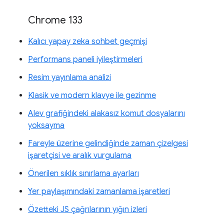
Chrome 133
Kalıcı yapay zeka sohbet geçmişi
Performans paneli iyileştirmeleri
Resim yayınlama analizi
Klasik ve modern klavye ile gezinme
Alev grafiğindeki alakasız komut dosyalarını
yoksayma
Fareyle üzerine gelindiğinde zaman çizelgesi
işaretçisi ve aralık vurgulama
Önerilen sıklık sınırlama ayarları
Yer paylaşımındaki zamanlama işaretleri
Özetteki JS çağrılarının yığın izleri