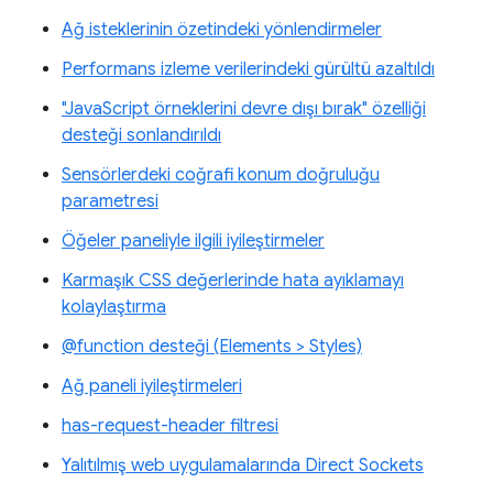
Ağ isteklerinin özetindeki yönlendirmeler
Performans izleme verilerindeki gürültü azaltıldı
"JavaScript örneklerini devre dışı bırak" özelliği
desteği sonlandırıldı
Sensörlerdeki coğrafi konum doğruluğu
parametresi
Öğeler paneliyle ilgili iyileştirmeler
Karmaşık CSS değerlerinde hata ayıklamayı
kolaylaştırma
@function desteği (Elements > Styles)
Ağ paneli iyileştirmeleri
has-request-header filtresi
Yalıtılmış web uygulamalarında Direct Sockets