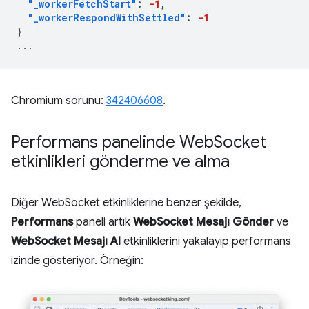
"_workerFetchStart"
:
-1
,
"_workerRespondWithSettled"
:
-1
}
...
Chromium sorunu:
342406608
.
Performans panelinde Web
Socket
etkinlikleri gönderme ve alma
Diğer WebSocket etkinliklerine benzer şekilde,
Performans
paneli artık
WebSocket Mesajı Gönder
ve
WebSocket Mesajı Al
etkinliklerini yakalayıp performans
izinde gösteriyor. Örneğin: