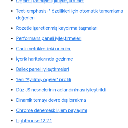
Öğeler paneliyle ilgili iyileştirmeler
Text-emphasis-* özellikleri için otomatik tamamlama
değerleri
Rozetle işaretlenmiş kaydırma taşmaları
Performans paneli iyileştirmeleri
Canlı metriklerdeki öneriler
İçerik haritalarında gezinme
Bellek paneli iyileştirmeleri
Yeni "Ayrılmış öğeler" profili
Düz JS nesnelerinin adlandırılması iyileştirildi
Dinamik temayı devre dışı bırakma
Chrome denemesi: İşlem paylaşımı
Lighthouse 12.2.1