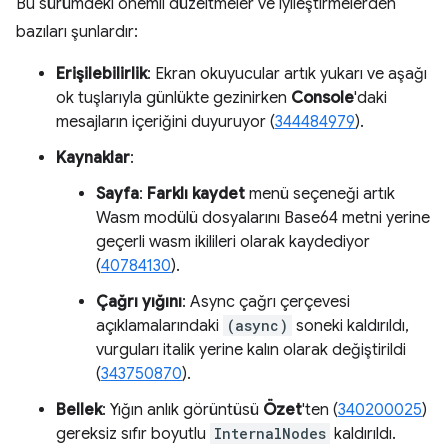
Bu sürümdeki önemli düzeltmeler ve iyileştirmelerden
bazıları şunlardır:
Erişilebilirlik
: Ekran okuyucular artık yukarı ve aşağı
ok tuşlarıyla günlükte gezinirken
Console
'daki
mesajların içeriğini duyuruyor (
344484979
).
Kaynaklar
:
Sayfa
:
Farklı kaydet
menü seçeneği artık
Wasm modülü dosyalarını Base64 metni yerine
geçerli wasm ikilileri olarak kaydediyor
(
40784130
).
Çağrı yığını
: Async çağrı çerçevesi
açıklamalarındaki
(async)
soneki kaldırıldı,
vurguları italik yerine kalın olarak değiştirildi
(
343750870
).
Bellek
: Yığın anlık görüntüsü
Özet
'ten (
340200025
)
gereksiz sıfır boyutlu
InternalNodes
kaldırıldı.