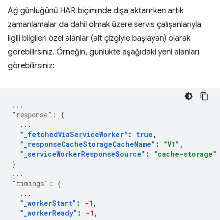
Ağ günlüğünü HAR biçiminde dışa aktarırken artık
zamanlamalar da dahil olmak üzere servis çalışanlarıyla
ilgili bilgileri özel alanlar (alt çizgiyle başlayan) olarak
görebilirsiniz. Örneğin, günlükte aşağıdaki yeni alanları
görebilirsiniz:
...
"response"
:
{
...
"_fetchedViaServiceWorker"
:
true
,
"_responseCacheStorageCacheName"
:
"V1"
,
"_serviceWorkerResponseSource"
:
"cache-storage"
}
...
"timings"
:
{
...
"_workerStart"
:
-1
,
"_workerReady"
:
-1
,