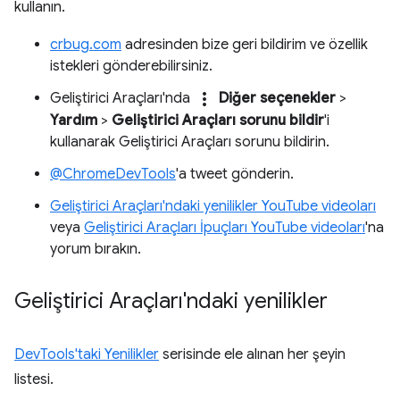
kullanın.
crbug.com
adresinden bize geri bildirim ve özellik
istekleri gönderebilirsiniz.
more_vert
Geliştirici Araçları'nda
Diğer seçenekler
>
Yardım
>
Geliştirici Araçları sorunu bildir
'i
kullanarak Geliştirici Araçları sorunu bildirin.
@ChromeDevTools
'a tweet gönderin.
Geliştirici Araçları'ndaki yenilikler YouTube videoları
veya
Geliştirici Araçları İpuçları YouTube videoları
'na
yorum bırakın.
Geliştirici Araçları'ndaki yenilikler
DevTools'taki Yenilikler
serisinde ele alınan her şeyin
listesi.