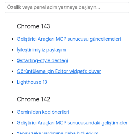
Chrome 143
Geliştirici Araçları MCP sunucusu güncellemeleri
İyileştirilmiş iz paylaşımı
@starting-style desteği
Görüntüleme için Editor widget'ı: duvar
Lighthouse 13
Chrome 142
Gemini'dan kod önerileri
Geliştirici Araçları MCP sunucusundaki geliştirmeler
Yapay zeka yardımına daha hızlı erişim