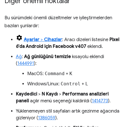
Diğer önemli noktalar
Bu sürümdeki önemli düzeltmeler ve iyileştirmelerden
bazıları şunlardır:
Ayarlar
>
Cihazlar
: Aracı dizeleri listesine
Pixel
6'da Android için Facebook v407
eklendi.
Ağ
:
Ağ günlüğünü temizle
kısayolu eklendi
(
1444991
):
MacOS:
Command
+
K
Windows/Linux:
Control
+
L
Kaydedici
>
N Kaydı
>
Performans analizleri
paneli
açılır menü seçeneği kaldırıldı (
1414773
).
Yüklenemeyen stil sayfaları artık gezinme ağacında
gizleniyor (
1386059
).