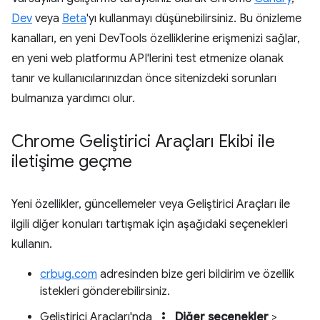
Dev
veya
Beta
'yı kullanmayı düşünebilirsiniz. Bu önizleme
kanalları, en yeni DevTools özelliklerine erişmenizi sağlar,
en yeni web platformu API'lerini test etmenize olanak
tanır ve kullanıcılarınızdan önce sitenizdeki sorunları
bulmanıza yardımcı olur.
Chrome Geliştirici Araçları Ekibi ile
iletişime geçme
Yeni özellikler, güncellemeler veya Geliştirici Araçları ile
ilgili diğer konuları tartışmak için aşağıdaki seçenekleri
kullanın.
crbug.com
adresinden bize geri bildirim ve özellik
istekleri gönderebilirsiniz.
more_vert
Geliştirici Araçları'nda
Diğer seçenekler
>