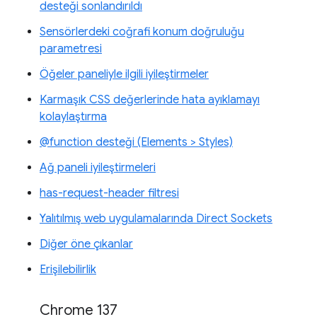
desteği sonlandırıldı
Sensörlerdeki coğrafi konum doğruluğu
parametresi
Öğeler paneliyle ilgili iyileştirmeler
Karmaşık CSS değerlerinde hata ayıklamayı
kolaylaştırma
@function desteği (Elements > Styles)
Ağ paneli iyileştirmeleri
has-request-header filtresi
Yalıtılmış web uygulamalarında Direct Sockets
Diğer öne çıkanlar
Erişilebilirlik
Chrome 137