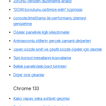
Zorunlu yeniden düzenleme analizi
"DOM boyutunu optimize edin" içgörüsü
console.timeStamp ile performans izlemeyi
genişletme
Öğeler paneliyle ilgili iyileştirmeler
Animasyonlu stillerin gerçek zamanlı değerleri
:open sözde sınıfı ve çeşitli sözde öğeler için destek
Tüm konsol mesajlarını kopyalama
Bellek panelindeki bayt birimleri
Diğer öne çıkanlar
Chrome 133
Kalıcı yapay zeka sohbet geçmişi