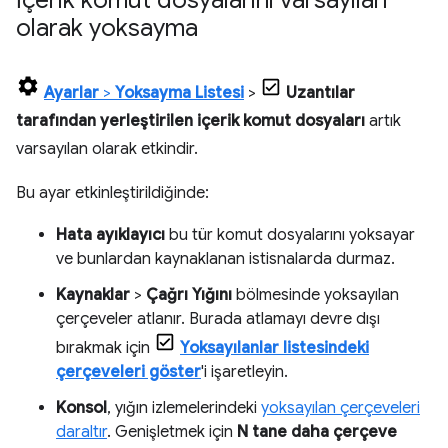
İçerik komut dosyalarını varsayılan
olarak yoksayma
Ayarlar
>
Yoksayma Listesi
>
Uzantılar
tarafından yerleştirilen içerik komut dosyaları
artık
varsayılan olarak etkindir.
Bu ayar etkinleştirildiğinde:
Hata ayıklayıcı
bu tür komut dosyalarını yoksayar
ve bunlardan kaynaklanan istisnalarda durmaz.
Kaynaklar
>
Çağrı Yığını
bölmesinde yoksayılan
çerçeveler atlanır. Burada atlamayı devre dışı
bırakmak için
Yoksayılanlar listesindeki
çerçeveleri göster
'i işaretleyin.
Konsol
, yığın izlemelerindeki
yoksayılan çerçeveleri
daraltır
. Genişletmek için
N tane daha çerçeve