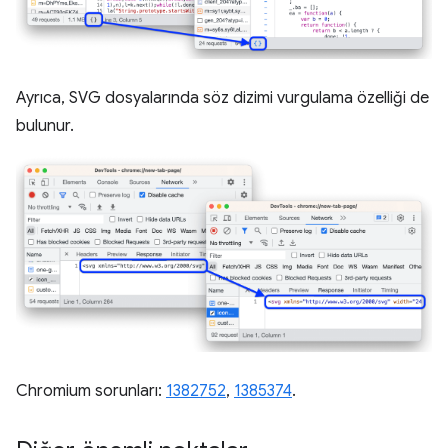
Ayrıca, SVG dosyalarında söz dizimi vurgulama özelliği de
bulunur.
Chromium sorunları:
1382752
,
1385374
.