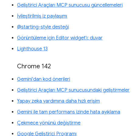
Geliştirici Araçları MCP sunucusu güncellemeleri
İyileştirilmiş iz paylaşımı
@starting-style desteği
Görüntüleme için Editor widget'ı: duvar
Lighthouse 13
Chrome 142
Gemini'dan kod önerileri
Geliştirici Araçları MCP sunucusundaki geliştirmeler
Yapay zeka yardımına daha hızlı erişim
Gemini ile tam performans izinde hata ayıklama
Çekmece yönünü değiştirme
Google Geliştirici Programı