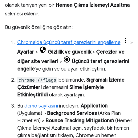
olanak tanıyan yeni bir
Hemen Çıkma İzlemeyi Azaltma
sekmesi eklenir.
Bu güvenlik özelliğine göz atın:
Chrome'da üçüncü taraf çerezlerini engelleme
>
Ayarlar
>
Gizlilik ve güvenlik
>
Çerezler ve
diğer site verileri
>
Üçüncü taraf çerezlerini
engelle
'ye gidin ve bu ayarı etkinleştirin.
chrome://flags
bölümünde,
Sıçramalı İzleme
Çözümleri
denemesini
Silme İşlemiyle
Etkinleştirildi
olarak ayarlayın.
Bu
demo sayfasını
inceleyin,
Application
(Uygulama) >
Background Services
(Arka Plan
Hizmetleri) >
Bounce Tracking Mitigations
'ı (Hemen
Çıkma İzlemeyi Azaltma) açın, sayfadaki bir hemen
çıkma bağlantısını tıklayın, Chrome'un hemen