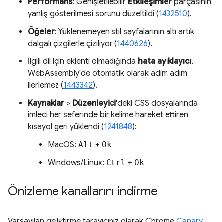
Performans
: Genişletilebilir
Etkileşimler
parçasının
yanlış gösterilmesi sorunu düzeltildi (
1432510
).
Öğeler
: Yüklenemeyen stil sayfalarının altı artık
dalgalı çizgilerle çiziliyor (
1440626
).
İlgili dil için eklenti olmadığında
hata ayıklayıcı
,
WebAssembly'de otomatik olarak adım adım
ilerlemez (
1443342
).
Kaynaklar
>
Düzenleyici
'deki CSS dosyalarında
imleci her seferinde bir kelime hareket ettiren
kısayol geri yüklendi (
1241848
):
MacOS:
Alt
+
Ok
Windows/Linux:
Ctrl
+
Ok
Önizleme kanallarını indirme
Varsayılan geliştirme tarayıcınız olarak Chrome
Canary
,