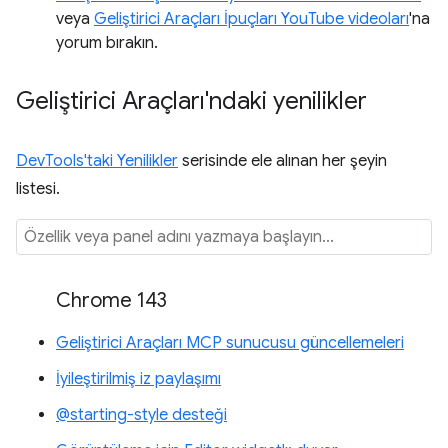
veya
Geliştirici Araçları İpuçları YouTube videoları
'na
yorum bırakın.
Geliştirici Araçları'ndaki yenilikler
DevTools'taki Yenilikler
serisinde ele alınan her şeyin
listesi.
Chrome 143
Geliştirici Araçları MCP sunucusu güncellemeleri
İyileştirilmiş iz paylaşımı
@starting-style desteği