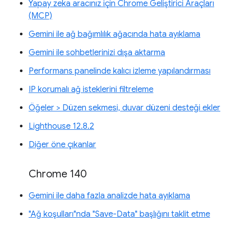
Yapay zeka aracınız için Chrome Geliştirici Araçları
(MCP)
Gemini ile ağ bağımlılık ağacında hata ayıklama
Gemini ile sohbetlerinizi dışa aktarma
Performans panelinde kalıcı izleme yapılandırması
IP korumalı ağ isteklerini filtreleme
Öğeler > Düzen sekmesi, duvar düzeni desteği ekler
Lighthouse 12.8.2
Diğer öne çıkanlar
Chrome 140
Gemini ile daha fazla analizde hata ayıklama
"Ağ koşulları"nda "Save-Data" başlığını taklit etme