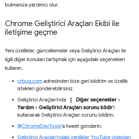
bulmanıza yardımcı olur.
Chrome Geliştirici Araçları Ekibi ile
iletişime geçme
Yeni özellikler, güncellemeler veya Geliştirici Araçları ile
ilgili diğer konuları tartışmak için aşağıdaki seçenekleri
kullanın.
crbug.com
adresinden bize geri bildirim ve özellik
istekleri gönderebilirsiniz.
more_vert
Geliştirici Araçları'nda
Diğer seçenekler
>
Yardım
>
Geliştirici Araçları sorunu bildir
'i
kullanarak Geliştirici Araçları sorunu bildirin.
@ChromeDevTools
'a tweet gönderin.
Geliştirici Araçları'ndaki yenilikler YouTube videoları