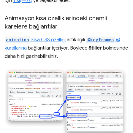
için
Yisi(一丝)
'ye teşekkür eder.
Animasyon kısa özelliklerindeki önemli
karelere bağlantılar
animation
kısa CSS özelliği
artık ilgili
@keyframes
@
kurallarına
bağlantılar içeriyor. Böylece
Stiller
bölmesinde
daha hızlı gezinebilirsiniz.