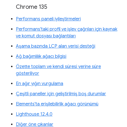
Chrome 135
Performans paneli iyileştirmeleri
Performans'taki profil ve işlev çağrıları için kaynak
ve komut dosyası bağlantıları
Aşama bazında LCP alan verisi desteği
Ağ bağımlılık ağacı bilgisi
Özette toplam ve kendi süresi yerine süre
gösteriliyor
En ağır yığın vurgulama
Çeşitli paneller için geliştirilmiş boş durumlar
Elements'ta erişilebilirlik ağacı görünümü
Lighthouse 12.4.0
Diğer öne çıkanlar