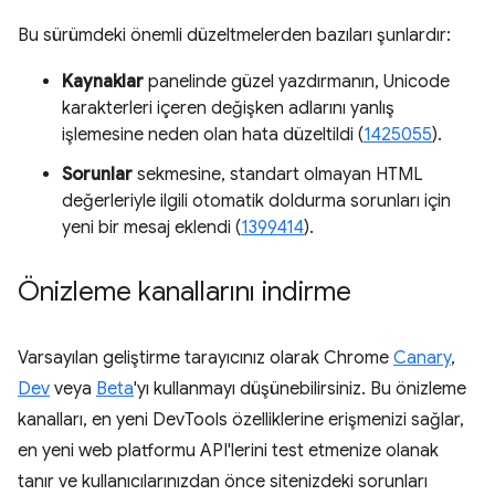
Bu sürümdeki önemli düzeltmelerden bazıları şunlardır:
Kaynaklar
panelinde güzel yazdırmanın, Unicode
karakterleri içeren değişken adlarını yanlış
işlemesine neden olan hata düzeltildi (
1425055
).
Sorunlar
sekmesine, standart olmayan HTML
değerleriyle ilgili otomatik doldurma sorunları için
yeni bir mesaj eklendi (
1399414
).
Önizleme kanallarını indirme
Varsayılan geliştirme tarayıcınız olarak Chrome
Canary
,
Dev
veya
Beta
'yı kullanmayı düşünebilirsiniz. Bu önizleme
kanalları, en yeni DevTools özelliklerine erişmenizi sağlar,
en yeni web platformu API'lerini test etmenize olanak
tanır ve kullanıcılarınızdan önce sitenizdeki sorunları