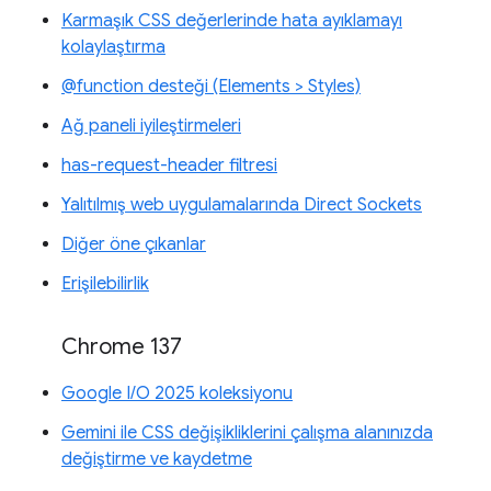
Karmaşık CSS değerlerinde hata ayıklamayı
kolaylaştırma
@function desteği (Elements > Styles)
Ağ paneli iyileştirmeleri
has-request-header filtresi
Yalıtılmış web uygulamalarında Direct Sockets
Diğer öne çıkanlar
Erişilebilirlik
Chrome 137
Google I/O 2025 koleksiyonu
Gemini ile CSS değişikliklerini çalışma alanınızda
değiştirme ve kaydetme