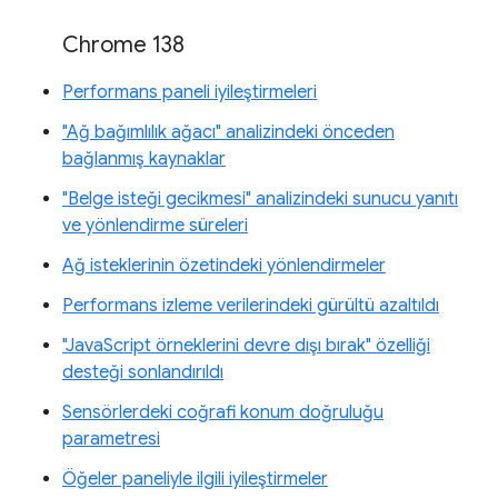
Chrome 138
Performans paneli iyileştirmeleri
"Ağ bağımlılık ağacı" analizindeki önceden
bağlanmış kaynaklar
"Belge isteği gecikmesi" analizindeki sunucu yanıtı
ve yönlendirme süreleri
Ağ isteklerinin özetindeki yönlendirmeler
Performans izleme verilerindeki gürültü azaltıldı
"JavaScript örneklerini devre dışı bırak" özelliği
desteği sonlandırıldı
Sensörlerdeki coğrafi konum doğruluğu
parametresi
Öğeler paneliyle ilgili iyileştirmeler