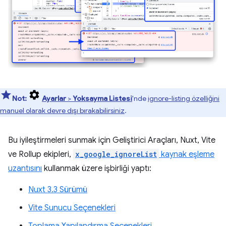
Not:
Ayarlar
>
Yoksayma Listesi
'nde
ignore-listing özelliğini
manuel olarak devre dışı bırakabilirsiniz
.
Bu iyileştirmeleri sunmak için Geliştirici Araçları, Nuxt, Vite
ve Rollup ekipleri,
x_google_ignoreList
kaynak eşleme
uzantısını
kullanmak üzere işbirliği yaptı:
Nuxt 3.3 Sürümü
Vite Sunucu Seçenekleri
Toplama Yapılandırma Seçenekleri