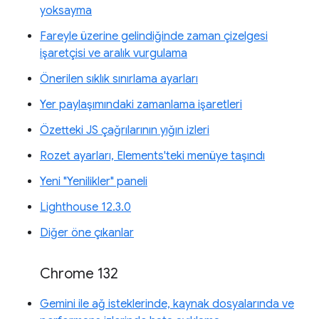
yoksayma
Fareyle üzerine gelindiğinde zaman çizelgesi
işaretçisi ve aralık vurgulama
Önerilen sıklık sınırlama ayarları
Yer paylaşımındaki zamanlama işaretleri
Özetteki JS çağrılarının yığın izleri
Rozet ayarları, Elements'teki menüye taşındı
Yeni "Yenilikler" paneli
Lighthouse 12.3.0
Diğer öne çıkanlar
Chrome 132
Gemini ile ağ isteklerinde, kaynak dosyalarında ve