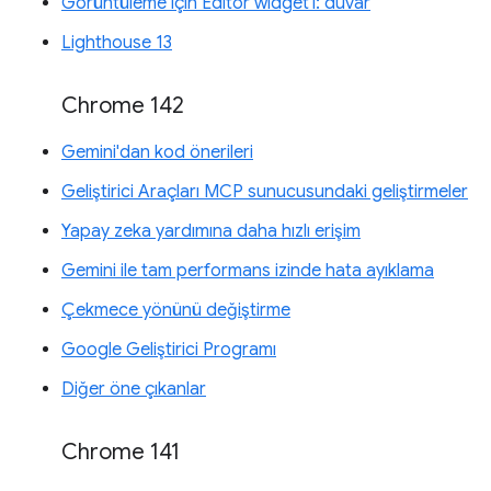
Görüntüleme için Editor widget'ı: duvar
Lighthouse 13
Chrome 142
Gemini'dan kod önerileri
Geliştirici Araçları MCP sunucusundaki geliştirmeler
Yapay zeka yardımına daha hızlı erişim
Gemini ile tam performans izinde hata ayıklama
Çekmece yönünü değiştirme
Google Geliştirici Programı
Diğer öne çıkanlar
Chrome 141