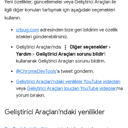
Yeni özellikler, güncellemeler veya Geliştirici Araçları ile
ilgili diğer konuları tartışmak için aşağıdaki seçenekleri
kullanın.
crbug.com
adresinden bize geri bildirim ve özellik
istekleri gönderebilirsiniz.
more_vert
Geliştirici Araçları'nda
Diğer seçenekler
>
Yardım
>
Geliştirici Araçları sorunu bildir
'i
kullanarak Geliştirici Araçları sorunu bildirin.
@ChromeDevTools
'a tweet gönderin.
Geliştirici Araçları'ndaki yenilikler YouTube videoları
veya
Geliştirici Araçları İpuçları YouTube videoları
'na
yorum bırakın.
Geliştirici Araçları'ndaki yenilikler