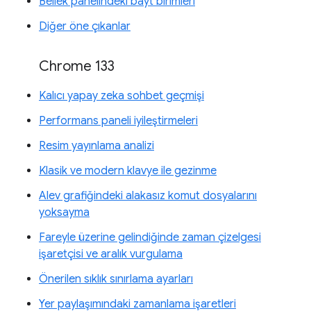
Bellek panelindeki bayt birimleri
Diğer öne çıkanlar
Chrome 133
Kalıcı yapay zeka sohbet geçmişi
Performans paneli iyileştirmeleri
Resim yayınlama analizi
Klasik ve modern klavye ile gezinme
Alev grafiğindeki alakasız komut dosyalarını
yoksayma
Fareyle üzerine gelindiğinde zaman çizelgesi
işaretçisi ve aralık vurgulama
Önerilen sıklık sınırlama ayarları
Yer paylaşımındaki zamanlama işaretleri