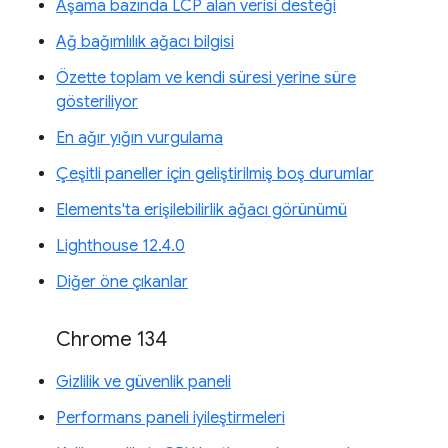
Aşama bazında LCP alan verisi desteği
Ağ bağımlılık ağacı bilgisi
Özette toplam ve kendi süresi yerine süre
gösteriliyor
En ağır yığın vurgulama
Çeşitli paneller için geliştirilmiş boş durumlar
Elements'ta erişilebilirlik ağacı görünümü
Lighthouse 12.4.0
Diğer öne çıkanlar
Chrome 134
Gizlilik ve güvenlik paneli
Performans paneli iyileştirmeleri