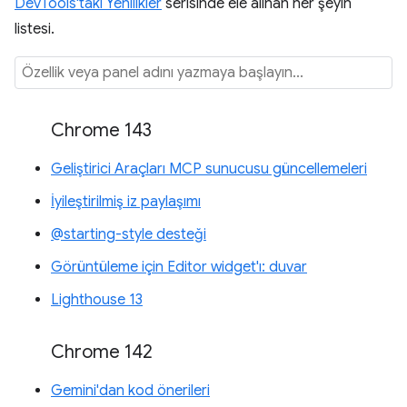
DevTools'taki Yenilikler
serisinde ele alınan her şeyin
listesi.
Chrome 143
Geliştirici Araçları MCP sunucusu güncellemeleri
İyileştirilmiş iz paylaşımı
@starting-style desteği
Görüntüleme için Editor widget'ı: duvar
Lighthouse 13
Chrome 142
Gemini'dan kod önerileri