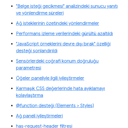
"Belge isteği gecikmesi" analizindeki sunucu yanıtı
ve yönlendirme süreleri
Ağ isteklerinin özetindeki yönlendirmeler
Performans izleme verilerindeki gürültü azaltıldı
"JavaScript örneklerini devre dışı bırak" özelliği
desteği sonlandırıldı
Sensörlerdeki coğrafi konum doğruluğu
parametresi
Öğeler paneliyle ilgili iyileştirmeler
Karmaşık CSS değerlerinde hata ayıklamayı
kolaylaştırma
@function desteği (Elements > Styles)
Ağ paneli iyileştirmeleri
has-request-header filtresi