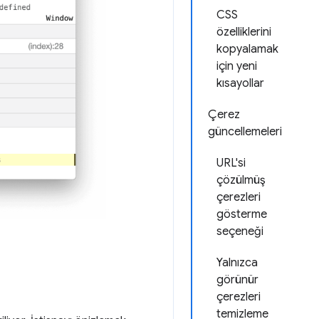
CSS
özelliklerini
kopyalamak
için yeni
kısayollar
Çerez
güncellemeleri
URL'si
çözülmüş
çerezleri
gösterme
seçeneği
Yalnızca
görünür
çerezleri
temizleme