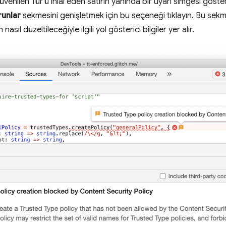
venilen Tür'ü ihlal eden satırın yanında bir uyarı simgesi gösteri
runlar
sekmesini genişletmek için bu seçeneği tıklayın. Bu sekm
asıl düzeltileceğiyle ilgili yol gösterici bilgiler yer alır.