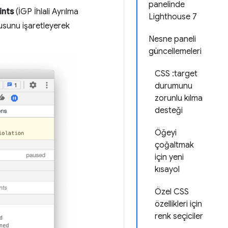
panelinde
ints
(İGP İhlali Ayrılma
Lighthouse 7
tusunu işaretleyerek
Nesne paneli
güncellemeleri
CSS :target
durumunu
zorunlu kılma
desteği
Öğeyi
çoğaltmak
için yeni
kısayol
Özel CSS
özellikleri için
renk seçiciler