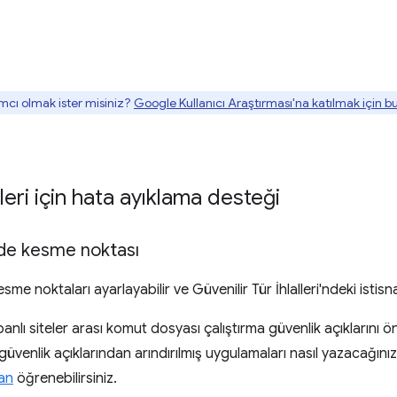
mcı olmak ister misiniz?
Google Kullanıcı Araştırması'na katılmak için 
leri için hata ayıklama desteği
inde kesme noktası
me noktaları ayarlayabilir ve Güvenilir Tür İhlalleri'ndeki istisnal
lı siteler arası komut dosyası çalıştırma güvenlik açıklarını ö
venlik açıklarından arındırılmış uygulamaları nasıl yazacağınızı
an
öğrenebilirsiniz.