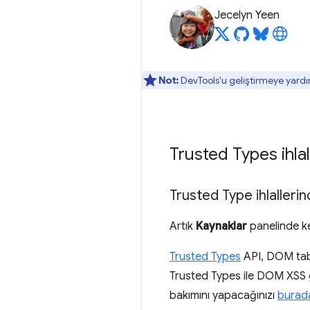
Jecelyn Yeen
Not:
DevTools'u geliştirmeye yardı
Trusted Types ihlal
Trusted Type ihlaller
Artık
Kaynaklar
panelinde kes
Trusted Types
API, DOM taban
Trusted Types ile DOM XSS gü
bakımını yapacağınızı
burad