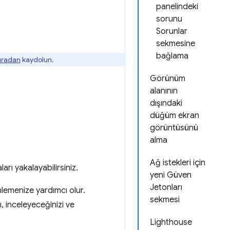
panelindeki
sorunu
Sorunlar
sekmesine
bağlama
buradan
kaydolun.
Görünüm
alanının
dışındaki
düğüm ekran
görüntüsünü
alma
Ağ istekleri için
arı yakalayabilirsiniz.
yeni Güven
Jetonları
nlemenize yardımcı olur.
sekmesi
, inceleyeceğinizi ve
Lighthouse