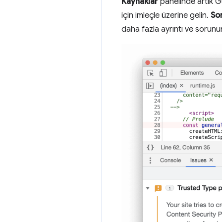
Kaynaklar
panelinde artık Gü
için imleçle üzerine gelin.
So
daha fazla ayrıntı ve sorunun n