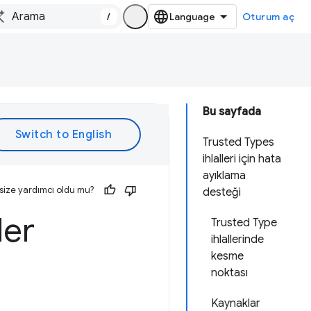
/
Oturum aç
Bu sayfada
Trusted Types
ihlalleri için hata
ayıklama
size yardımcı oldu mu?
desteği
ler
Trusted Type
ihlallerinde
kesme
noktası
Kaynaklar