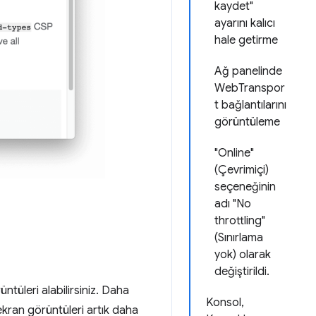
kaydet"
ayarını kalıcı
hale getirme
Ağ panelinde
WebTranspor
t bağlantılarını
görüntüleme
"Online"
(Çevrimiçi)
seçeneğinin
adı "No
throttling"
(Sınırlama
yok) olarak
değiştirildi.
tüleri alabilirsiniz. Daha
Konsol,
kran görüntüleri artık daha