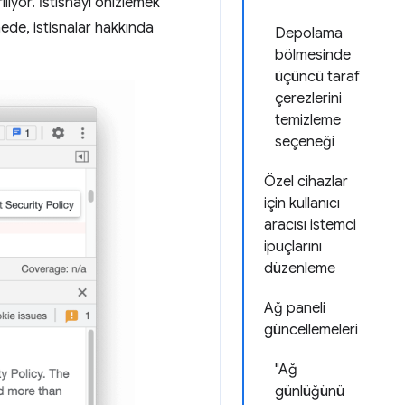
liyor. İstisnayı önizlemek
ede, istisnalar hakkında
Depolama
bölmesinde
üçüncü taraf
çerezlerini
temizleme
seçeneği
Özel cihazlar
için kullanıcı
aracısı istemci
ipuçlarını
düzenleme
Ağ paneli
güncellemeleri
"Ağ
günlüğünü