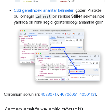
CSS genelindeki anahtar kelimeleri
çözer. Pratikte
bu, örneğin
inherit
bir renkse
Stiller
sekmesinde
yanında bir renk seçici gösterileceği anlamına gelir.
Chromium sorunları:
40280717
,
40706051
,
40501131
.
Zaman aralığı ve anlık görüntü