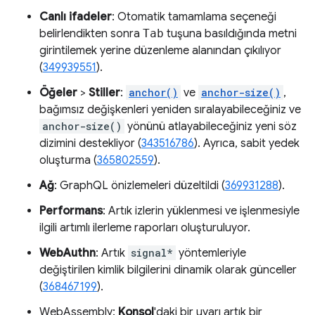
Canlı ifadeler
: Otomatik tamamlama seçeneği
belirlendikten sonra
Tab
tuşuna basıldığında metni
girintilemek yerine düzenleme alanından çıkılıyor
(
349939551
).
Öğeler
>
Stiller
:
anchor()
ve
anchor-size()
,
bağımsız değişkenleri yeniden sıralayabileceğiniz ve
anchor-size()
yönünü atlayabileceğiniz yeni söz
dizimini destekliyor (
343516786
). Ayrıca, sabit yedek
oluşturma (
365802559
).
Ağ
: GraphQL önizlemeleri düzeltildi (
369931288
).
Performans
: Artık izlerin yüklenmesi ve işlenmesiyle
ilgili artımlı ilerleme raporları oluşturuluyor.
WebAuthn
: Artık
signal*
yöntemleriyle
değiştirilen kimlik bilgilerini dinamik olarak günceller
(
368467199
).
WebAssembly:
Konsol
'daki bir uyarı artık bir