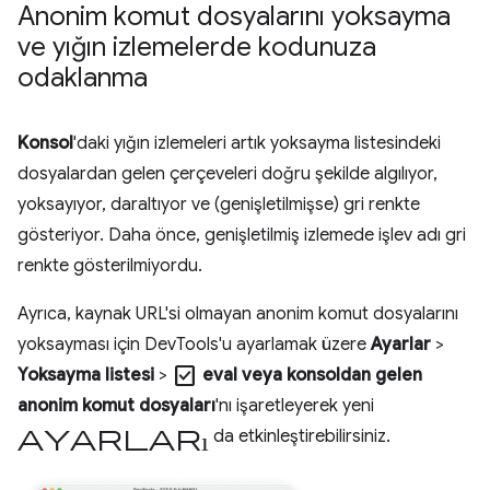
Anonim komut dosyalarını yoksayma
ve yığın izlemelerde kodunuza
odaklanma
Konsol
'daki yığın izlemeleri artık yoksayma listesindeki
dosyalardan gelen çerçeveleri doğru şekilde algılıyor,
yoksayıyor, daraltıyor ve (genişletilmişse) gri renkte
gösteriyor. Daha önce, genişletilmiş izlemede işlev adı gri
renkte gösterilmiyordu.
Ayrıca, kaynak URL'si olmayan anonim komut dosyalarını
yoksayması için DevTools'u ayarlamak üzere
Ayarlar
>
check_box
Yoksayma listesi
>
eval veya konsoldan gelen
anonim komut dosyaları
'nı işaretleyerek yeni
ayarları
da etkinleştirebilirsiniz.