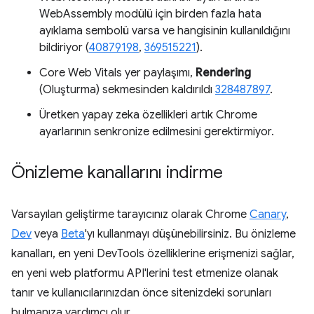
WebAssembly modülü için birden fazla hata
ayıklama sembolü varsa ve hangisinin kullanıldığını
bildiriyor (
40879198
,
369515221
).
Core Web Vitals yer paylaşımı,
Rendering
(Oluşturma) sekmesinden kaldırıldı
328487897
.
Üretken yapay zeka özellikleri artık Chrome
ayarlarının senkronize edilmesini gerektirmiyor.
Önizleme kanallarını indirme
Varsayılan geliştirme tarayıcınız olarak Chrome
Canary
,
Dev
veya
Beta
'yı kullanmayı düşünebilirsiniz. Bu önizleme
kanalları, en yeni DevTools özelliklerine erişmenizi sağlar,
en yeni web platformu API'lerini test etmenize olanak
tanır ve kullanıcılarınızdan önce sitenizdeki sorunları
bulmanıza yardımcı olur.