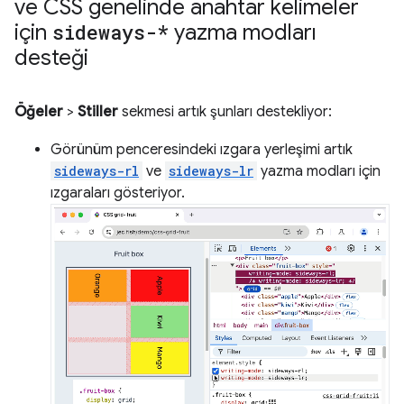
ve CSS genelinde anahtar kelimeler
için
sideways-*
yazma modları
desteği
Öğeler
>
Stiller
sekmesi artık şunları destekliyor:
Görünüm penceresindeki ızgara yerleşimi artık
sideways-rl
ve
sideways-lr
yazma modları için
ızgaraları gösteriyor.