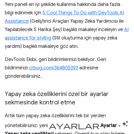
Yeni paneli en iyi şekilde kullanma hakkında daha fazla
bilgi edinmek için
5 Cool Things To Do with DevTools AI
Assistance
(Geliştirici Araçları Yapay Zeka Yardımcısı ile
Yapılabilecek 5 Harika Şey) başlıklı makaleyi inceleyin ve
AI
assistance for styling
(Stil oluşturma için yapay zeka
yardımı) başlıklı makaleye göz atın.
DevTools Ekibi, geri bildirimlerinizi bekliyor. Geri
bildiriminizi
crbug.com/364805393
adresine
gönderebilirsiniz.
Yapay zeka özelliklerini özel bir ayarlar
sekmesinde kontrol etme
Artık tüm yapay zeka özelliklerini tek bir yerden
ayarlar
yönetebilirsiniz: yeni
Ayarlar
>
Yapay zeka yenilikleri
sekmesi. Önemli hususları listeler,