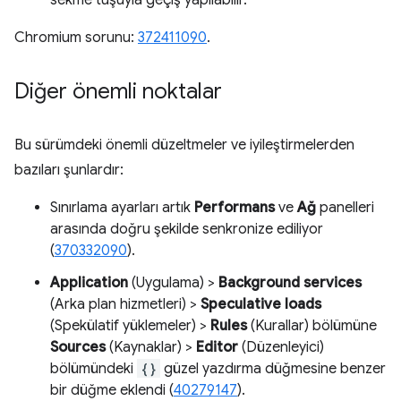
sekme tuşuyla geçiş yapılabilir.
Chromium sorunu:
372411090
.
Diğer önemli noktalar
Bu sürümdeki önemli düzeltmeler ve iyileştirmelerden
bazıları şunlardır:
Sınırlama ayarları artık
Performans
ve
Ağ
panelleri
arasında doğru şekilde senkronize ediliyor
(
370332090
).
Application
(Uygulama) >
Background services
(Arka plan hizmetleri) >
Speculative loads
(Spekülatif yüklemeler) >
Rules
(Kurallar) bölümüne
Sources
(Kaynaklar) >
Editor
(Düzenleyici)
bölümündeki
{}
güzel yazdırma düğmesine benzer
bir düğme eklendi (
40279147
).