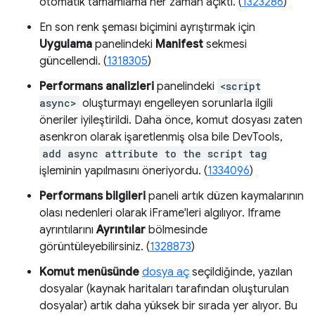
otomatik tamamlama her zaman açıktı. (
1323286
)
En son renk şeması biçimini ayrıştırmak için
Uygulama
panelindeki
Manifest
sekmesi
güncellendi. (
1318305
)
Performans analizleri
panelindeki
<script
async>
oluşturmayı engelleyen sorunlarla ilgili
öneriler iyileştirildi. Daha önce, komut dosyası zaten
asenkron olarak işaretlenmiş olsa bile DevTools,
add async attribute to the script tag
işleminin yapılmasını öneriyordu. (
1334096
)
Performans bilgileri
paneli artık düzen kaymalarının
olası nedenleri olarak iFrame'leri algılıyor. Iframe
ayrıntılarını
Ayrıntılar
bölmesinde
görüntüleyebilirsiniz. (
1328873
)
Komut menüsünde
dosya aç
seçildiğinde, yazılan
dosyalar (kaynak haritaları tarafından oluşturulan
dosyalar) artık daha yüksek bir sırada yer alıyor. Bu