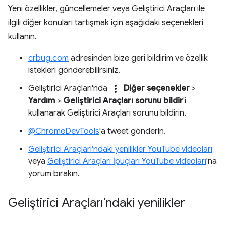
Yeni özellikler, güncellemeler veya Geliştirici Araçları ile
ilgili diğer konuları tartışmak için aşağıdaki seçenekleri
kullanın.
crbug.com
adresinden bize geri bildirim ve özellik
istekleri gönderebilirsiniz.
more_vert
Geliştirici Araçları'nda
Diğer seçenekler
>
Yardım
>
Geliştirici Araçları sorunu bildir
'i
kullanarak Geliştirici Araçları sorunu bildirin.
@ChromeDevTools
'a tweet gönderin.
Geliştirici Araçları'ndaki yenilikler YouTube videoları
veya
Geliştirici Araçları İpuçları YouTube videoları
'na
yorum bırakın.
Geliştirici Araçları'ndaki yenilikler