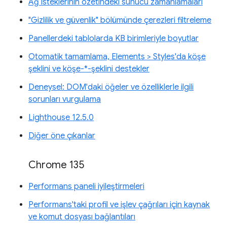
Ağ isteklerinin özetindeki sunucu zamanlamaları
"Gizlilik ve güvenlik" bölümünde çerezleri filtreleme
Panellerdeki tablolarda KB birimleriyle boyutlar
Otomatik tamamlama, Elements > Styles'da köşe
şeklini ve köşe-*-şeklini destekler
Deneysel: DOM'daki öğeler ve özelliklerle ilgili
sorunları vurgulama
Lighthouse 12.5.0
Diğer öne çıkanlar
Chrome 135
Performans paneli iyileştirmeleri
Performans'taki profil ve işlev çağrıları için kaynak
ve komut dosyası bağlantıları