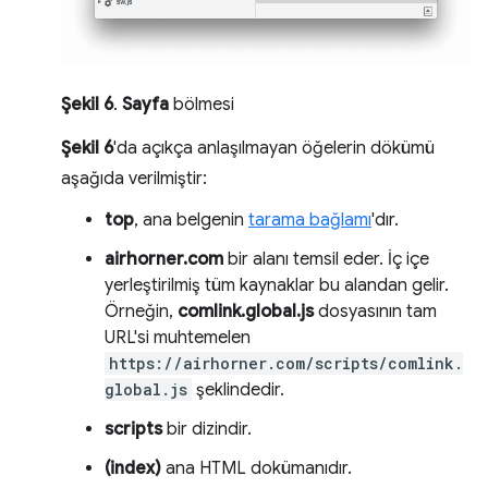
Şekil 6
.
Sayfa
bölmesi
Şekil 6
'da açıkça anlaşılmayan öğelerin dökümü
aşağıda verilmiştir:
top
, ana belgenin
tarama bağlamı
'dır.
airhorner.com
bir alanı temsil eder. İç içe
yerleştirilmiş tüm kaynaklar bu alandan gelir.
Örneğin,
comlink.global.js
dosyasının tam
URL'si muhtemelen
https://airhorner.com/scripts/comlink.
global.js
şeklindedir.
scripts
bir dizindir.
(index)
ana HTML dokümanıdır.