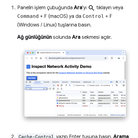
search
Panelin işlem çubuğunda
Ara
'yı
tıklayın veya
Command
+
F
(macOS) ya da
Control
+
F
(Windows / Linux) tuşlarına basın.
Ağ günlüğünün
solunda
Ara
sekmesi açılır.
Cache-Control
yazıp Enter tuşuna basın.
Arama