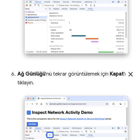
close
Ağ Günlüğü
'nü tekrar görüntülemek için
Kapat
'ı
tıklayın.