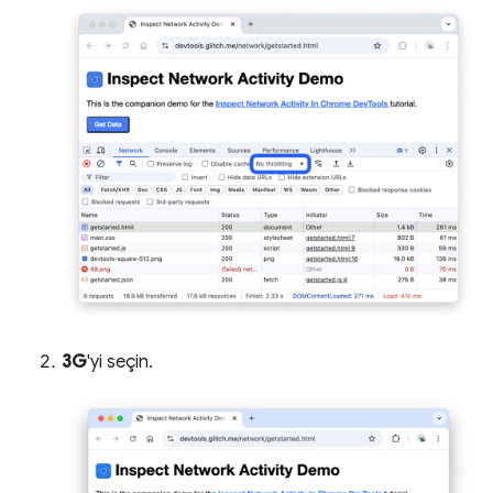
3G
'yi seçin.