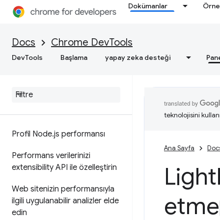
Performansla ilgili bulgularınızı
Dokümanlar
Örne
ek açıklamayla belirtin ve
paylaşın
Docs
Chrome DevTools
Özellik referansı
DevTools
Başlama
yapay zeka desteği
Pan
Zaman çizelgesi etkinlik
referansı
CSS seçici performansını analiz
etme
teknolojisini kullan
Profil Node
.
js performansı
Ana Sayfa
Doc
Performans verilerinizi
Light
extensibility API ile özelleştirin
Web sitenizin performansıyla
etme
ilgili uygulanabilir analizler elde
edin