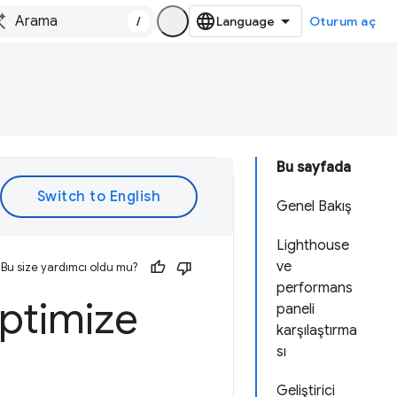
/
Oturum aç
Bu sayfada
Genel Bakış
Lighthouse
ve
Bu size yardımcı oldu mu?
performans
optimize
paneli
karşılaştırma
sı
Geliştirici