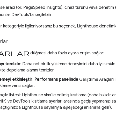
se aracı (ör. PageSpeed Insights), cihaz türünü veya denetim 
nlar DevTools'ta seçilebilir.
bir kategoriyle ilgileniyorsanız bu seçenek, Lighthouse denetimler
rlar
arlar
düğmesi daha fazla ayara erişim sağlar:
yı temizle
: Daha net bir ilk yükleme deneyimini daha iyi simül
site depolama alanını temizler.
emeyi etkinleştir
:
Performans panelinde
Geliştirme Araçları i
kleme verisi sağlar.
açılır listesi: Lighthouse simüle edilmiş kısıtlama (daha hızlıdır
rilir) ve DevTools kısıtlama ayarları arasında geçiş yapmanızı sağ
açtığınızda Lighthouse sayılarıyla eşleşeceği anlamına gelir).