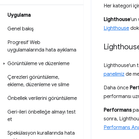
Her kategori için
Uygulama
Lighthouse
'un 
Lighthouse
dokü
Genel bakış
Progresif Web
Lighthouse
uygulamalarında hata ayıklama
Görüntüleme ve düzenleme
Lighthouse'un t
panelimiz
de mev
Çerezleri görüntüleme
,
ekleme
,
düzenleme ve silme
Daha önce
Per
performansı uzm
Önbellek verilerini görüntüleme
Performans
pan
Geri-ileri önbelleğe almayı test
sonra, Lighthous
et
Performans Anal
Spekülasyon kurallarında hata