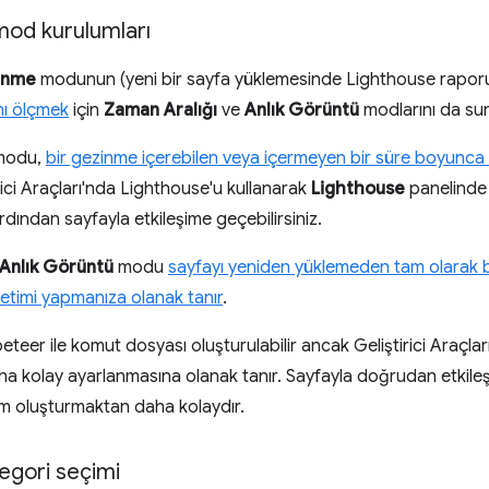
mod kurulumları
inme
modunun (yeni bir sayfa yüklemesinde Lighthouse raporu ça
ını ölçmek
için
Zaman Aralığı
ve
Anlık Görüntü
modlarını da sun
odu,
bir gezinme içerebilen veya içermeyen bir süre boyunca
irici Araçları'nda Lighthouse'u kullanarak
Lighthouse
panelinde 
ardından sayfayla etkileşime geçebilirsiniz.
Anlık Görüntü
modu
sayfayı yeniden yüklemeden tam olarak
timi yapmanıza olanak tanır
.
eer ile komut dosyası oluşturulabilir ancak Geliştirici Araçları
ha kolay ayarlanmasına olanak tanır. Sayfayla doğrudan etkil
m oluşturmaktan daha kolaydır.
egori seçimi