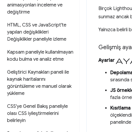
animasyonları inceleme ve
Birçok Lighthou
değiştirme
sunmaz ancak bu
HTML
,
CSS ve Java
Script'te
Yalnızca belirli 
yapılan değişiklikleri
Değişiklikler paneliyle izleme
Gelişmiş aya
Kapsam paneliyle kullanılmayan
kodu bulma ve analiz etme
ay
Ayarlar
Geliştirici Kaynakları paneli ile
Depolama
kaynak haritalarını
sırasında 
görüntüleme ve manuel olarak
JS örnekl
yükleme
fazla örne
CSS'ye Genel Bakış paneliyle
Kısıtlama
olası CSS iyileştirmelerini
ölçeklendi
belirleyin
panelinde 