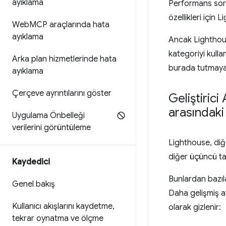
ayıklama
Performans sorun
özellikleri için
Web
MCP araçlarında hata
ayıklama
Ancak Lighthouse,
kategoriyi kulla
Arka plan hizmetlerinde hata
burada tutmaya
ayıklama
Çerçeve ayrıntılarını göster
Geliştirici
arasındaki 
Uygulama Önbelleği
verilerini görüntüleme
Lighthouse, diğ
diğer üçüncü tar
Kaydedici
Bunlardan bazıl
Genel bakış
Daha gelişmiş a
Kullanıcı akışlarını kaydetme
,
olarak gizlenir:
tekrar oynatma ve ölçme