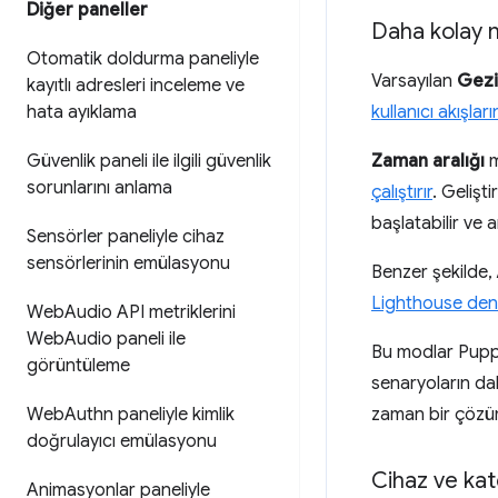
Diğer paneller
Daha kolay 
Otomatik doldurma paneliyle
Varsayılan
Gez
kayıtlı adresleri inceleme ve
kullanıcı akışlar
hata ayıklama
Zaman aralığı
m
Güvenlik paneli ile ilgili güvenlik
sorunlarını anlama
çalıştırır
. Gelişt
başlatabilir ve 
Sensörler paneliyle cihaz
sensörlerinin emülasyonu
Benzer şekilde,
Lighthouse dene
Web
Audio API metriklerini
Web
Audio paneli ile
Bu modlar Puppet
görüntüleme
senaryoların da
zaman bir çözü
Web
Authn paneliyle kimlik
doğrulayıcı emülasyonu
Cihaz ve kat
Animasyonlar paneliyle