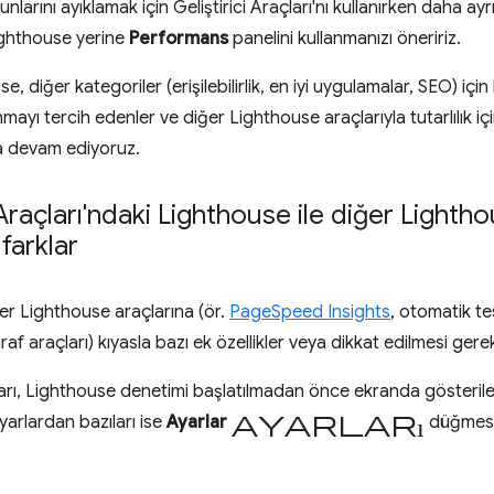
larını ayıklamak için Geliştirici Araçları'nı kullanırken daha ayr
 Lighthouse yerine
Performans
panelini kullanmanızı öneririz.
 diğer kategoriler (erişilebilirlik, en iyi uygulamalar, SEO) için 
nmayı tercih edenler ve diğer Lighthouse araçlarıyla tutarlılık i
 devam ediyoruz.
 Araçları'ndaki Lighthouse ile diğer Lightho
farklar
er Lighthouse araçlarına (ör.
PageSpeed Insights
, otomatik t
af araçları) kıyasla bazı ek özellikler veya dikkat edilmesi ger
arı, Lighthouse denetimi başlatılmadan önce ekranda gösterilen
ayarları
yarlardan bazıları ise
Ayarlar
düğmesi 