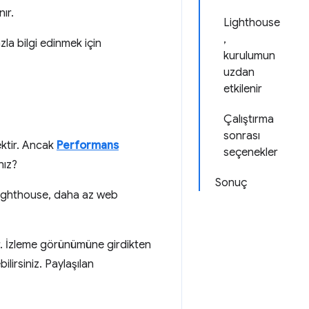
nır.
Lighthouse
,
zla bilgi edinmek için
kurulumun
uzdan
etkilenir
Çalıştırma
sonrası
ektir. Ancak
Performans
seçenekler
nız?
Sonuç
Lighthouse, daha az web
r. İzleme görünümüne girdikten
lirsiniz. Paylaşılan