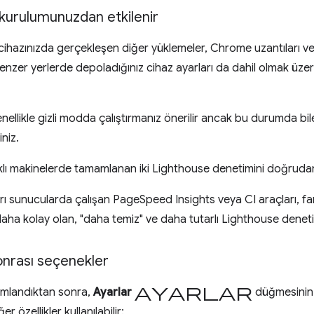
kurulumunuzdan etkilenir
cihazınızda gerçekleşen diğer yüklemeler, Chrome uzantıları v
enzer yerlerde depoladığınız cihaz ayarları da dahil olmak üze
nellikle gizli modda çalıştırmanız önerilir ancak bu durumda bi
niz.
klı makinelerde tamamlanan iki Lighthouse denetimini doğrudan 
yrı sunucularda çalışan PageSpeed Insights veya CI araçları, far
daha kolay olan, "daha temiz" ve daha tutarlı Lighthouse denetim
onrası seçenekler
ayarlar
amlandıktan sonra,
Ayarlar
düğmesinin 
 özellikler kullanılabilir: