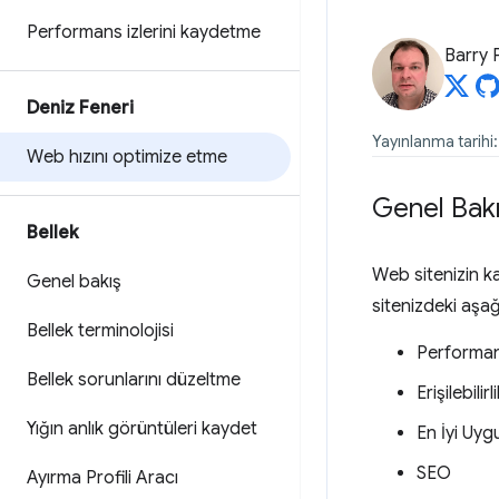
Performans izlerini kaydetme
Barry 
Deniz Feneri
Yayınlanma tarihi
Web hızını optimize etme
Genel Bak
Bellek
Web sitenizin k
Genel bakış
sitenizdeki aşağı
Bellek terminolojisi
Performa
Bellek sorunlarını düzeltme
Erişilebilirl
Yığın anlık görüntüleri kaydet
En İyi Uyg
SEO
Ayırma Profili Aracı