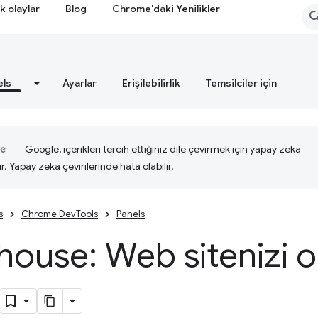
k olaylar
Blog
Chrome'daki Yenilikler
els
Ayarlar
Erişilebilirlik
Temsilciler için
Google, içerikleri tercih ettiğiniz dile çevirmek için yapay zeka
ır. Yapay zeka çevirilerinde hata olabilir.
s
Chrome DevTools
Panels
house: Web sitenizi 