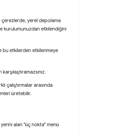
e çerezlerde, yerel depolama
re kurulumunuzdan etkilendiğini
le bu etkilerden etkilenmeye
karşılaştıramazsınız.
klı çalıştırmalar arasında
leri üretebilir.
yerini alan "üç nokta" menü