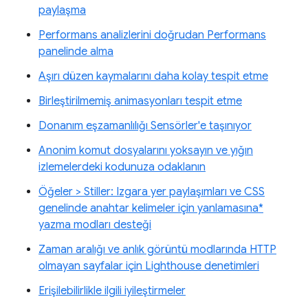
paylaşma
Performans analizlerini doğrudan Performans
panelinde alma
Aşırı düzen kaymalarını daha kolay tespit etme
Birleştirilmemiş animasyonları tespit etme
Donanım eşzamanlılığı Sensörler'e taşınıyor
Anonim komut dosyalarını yoksayın ve yığın
izlemelerdeki kodunuza odaklanın
Öğeler > Stiller: Izgara yer paylaşımları ve CSS
genelinde anahtar kelimeler için yanlamasına*
yazma modları desteği
Zaman aralığı ve anlık görüntü modlarında HTTP
olmayan sayfalar için Lighthouse denetimleri
Erişilebilirlikle ilgili iyileştirmeler