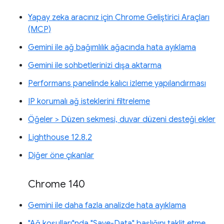
Yapay zeka aracınız için Chrome Geliştirici Araçları
(MCP)
Gemini ile ağ bağımlılık ağacında hata ayıklama
Gemini ile sohbetlerinizi dışa aktarma
Performans panelinde kalıcı izleme yapılandırması
IP korumalı ağ isteklerini filtreleme
Öğeler > Düzen sekmesi, duvar düzeni desteği ekler
Lighthouse 12.8.2
Diğer öne çıkanlar
Chrome 140
Gemini ile daha fazla analizde hata ayıklama
"Ağ koşulları"nda "Save-Data" başlığını taklit etme