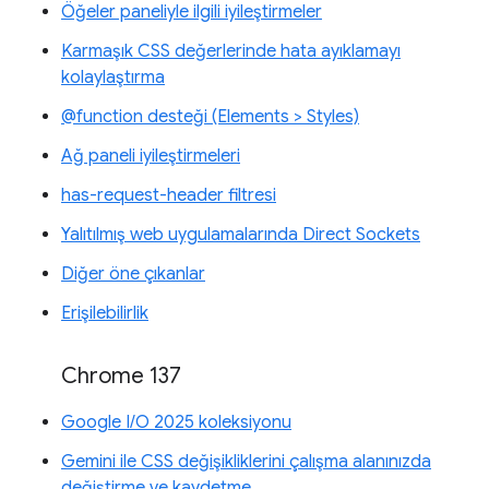
Öğeler paneliyle ilgili iyileştirmeler
Karmaşık CSS değerlerinde hata ayıklamayı
kolaylaştırma
@function desteği (Elements > Styles)
Ağ paneli iyileştirmeleri
has-request-header filtresi
Yalıtılmış web uygulamalarında Direct Sockets
Diğer öne çıkanlar
Erişilebilirlik
Chrome 137
Google I/O 2025 koleksiyonu
Gemini ile CSS değişikliklerini çalışma alanınızda
değiştirme ve kaydetme