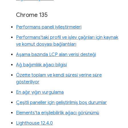
Chrome 135
Performans paneli iyileştirmeleri
Performans'taki profil ve işlev çağrıları için kaynak
ve komut dosyası bağlantıları
Aşama bazında LCP alan verisi desteği
Ağ bağımlılık ağacı bilgisi
Özette toplam ve kendi süresi yerine süre
gösteriliyor
En ağır yığın vurgulama
Çeşitli paneller için geliştirilmiş boş durumlar
Elements'ta erişilebilirlik ağacı görünümü
Lighthouse 12.4.0