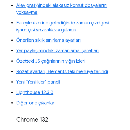
Alev grafiğindeki alakasız komut dosyalarını
yoksayma
Fareyle üzerine gelindiğinde zaman çizelgesi
işaretçisi ve aralık vurgulama
Önerilen sıklık sınırlama ayarları
Yer paylaşımındaki zamanlama işaretleri
Özetteki JS çağrılarının yığın izleri
Rozet ayarları, Elements'teki menüye taşındı
Yeni "Yenilikler" paneli
Lighthouse 12.3.0
Diğer öne çıkanlar
Chrome 132