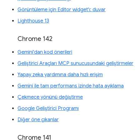
Görüntüleme için Editor widget'ı: duvar
Lighthouse 13
Chrome 142
Gemini'dan kod önerileri
Geliştirici Araçları MCP sunucusundaki geliştirmeler
Yapay zeka yardımına daha hızlı erişim
Gemini ile tam performans izinde hata ayıklama
Çekmece yönünü değiştirme
Google Geliştirici Programı
Diğer öne çıkanlar
Chrome 141