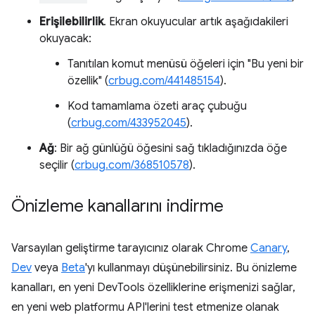
Erişilebilirlik
. Ekran okuyucular artık aşağıdakileri
okuyacak:
Tanıtılan komut menüsü öğeleri için "Bu yeni bir
özellik" (
crbug.com/441485154
).
Kod tamamlama özeti araç çubuğu
(
crbug.com/433952045
).
Ağ
: Bir ağ günlüğü öğesini sağ tıkladığınızda öğe
seçilir (
crbug.com/368510578
).
Önizleme kanallarını indirme
Varsayılan geliştirme tarayıcınız olarak Chrome
Canary
,
Dev
veya
Beta
'yı kullanmayı düşünebilirsiniz. Bu önizleme
kanalları, en yeni DevTools özelliklerine erişmenizi sağlar,
en yeni web platformu API'lerini test etmenize olanak