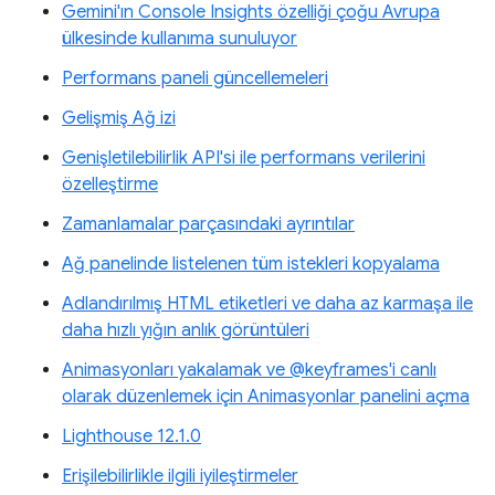
Gemini'ın Console Insights özelliği çoğu Avrupa
ülkesinde kullanıma sunuluyor
Performans paneli güncellemeleri
Gelişmiş Ağ izi
Genişletilebilirlik API'si ile performans verilerini
özelleştirme
Zamanlamalar parçasındaki ayrıntılar
Ağ panelinde listelenen tüm istekleri kopyalama
Adlandırılmış HTML etiketleri ve daha az karmaşa ile
daha hızlı yığın anlık görüntüleri
Animasyonları yakalamak ve @keyframes'i canlı
olarak düzenlemek için Animasyonlar panelini açma
Lighthouse 12.1.0
Erişilebilirlikle ilgili iyileştirmeler