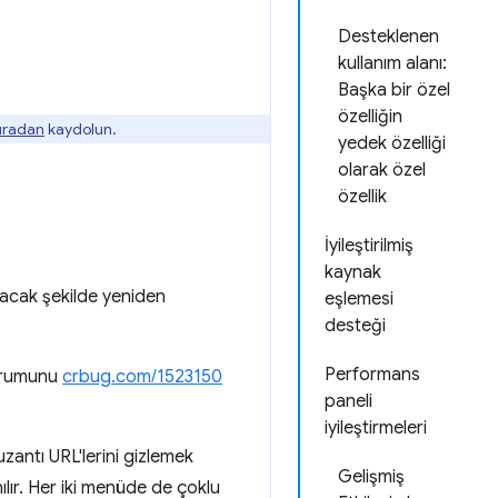
Desteklenen
kullanım alanı:
Başka bir özel
özelliğin
buradan
kaydolun.
yedek özelliği
olarak özel
özellik
İyileştirilmiş
kaynak
acak şekilde yeniden
eşlemesi
desteği
Performans
durumunu
crbug.com/1523150
paneli
iyileştirmeleri
 uzantı URL'lerini gizlemek
Gelişmiş
ılır. Her iki menüde de çoklu