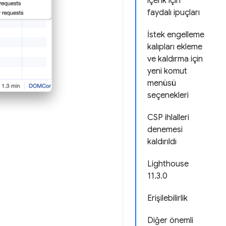
içerik için
faydalı ipuçları
İstek engelleme
kalıpları ekleme
ve kaldırma için
yeni komut
menüsü
seçenekleri
CSP ihlalleri
denemesi
kaldırıldı
Lighthouse
11.3.0
Erişilebilirlik
Diğer önemli