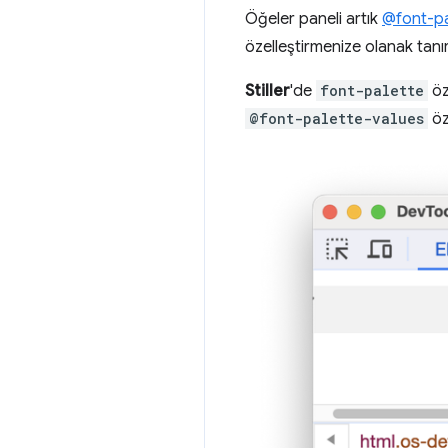
Öğeler paneli artık
@font-pa
özelleştirmenize olanak tanır
Stiller
'de
font-palette
öz
@font-palette-values
öz