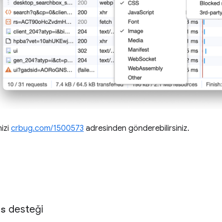
nizi
crbug.com/1500573
adresinden gönderebilirsiniz.
es
desteği