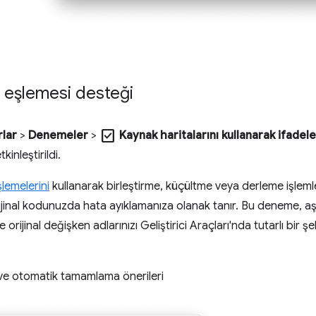
ak eşlemesi desteği
check_box
rlar
>
Denemeler
>
Kaynak haritalarını kullanarak ifadel
kinleştirildi.
lemelerini
kullanarak birleştirme, küçültme veya derleme işleml
ijinal kodunuzda hata ayıklamanıza olanak tanır. Bu deneme, aş
 orijinal değişken adlarınızı Geliştirici Araçları'nda tutarlı bir
r ve otomatik tamamlama önerileri