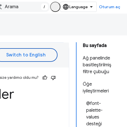
/
Oturum aç
Bu sayfada
Ağ panelinde
basitleştirilmiş
filtre çubuğu
size yardımcı oldu mu?
Öğe
ler
iyileştirmeleri
@font-
palette-
values
desteği