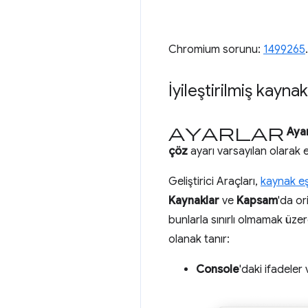
Chromium sorunu:
1499265
.
İyileştirilmiş kayn
Ayarlar
Aya
çöz
ayarı varsayılan olarak et
Geliştirici Araçları,
kaynak eş
Kaynaklar
ve
Kapsam
'da or
bunlarla sınırlı olmamak üzere
olanak tanır:
Console
'daki ifadele