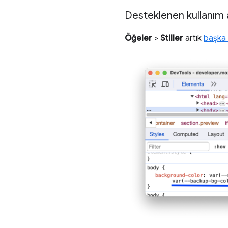
Desteklenen kullanım al
Öğeler
>
Stiller
artık
başka b