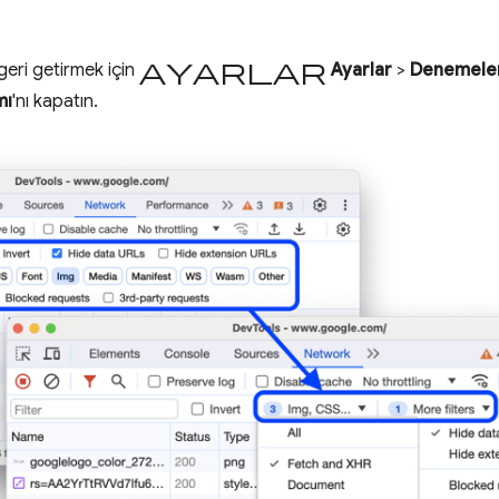
ayarlar
geri getirmek için
Ayarlar
>
Denemele
mı
'nı kapatın.