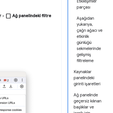
Etkileşimler
parçası
check_box_outline_blank
r
>
Ağ panelindeki filtre
Aşağıdan
yukarıya,
çağrı ağacı ve
etkinlik
günlüğü
sekmelerinde
gelişmiş
filtreleme
Kaynaklar
panelindeki
girinti işaretleri
Ağ panelinde
geçersiz kılınan
başlıklar ve