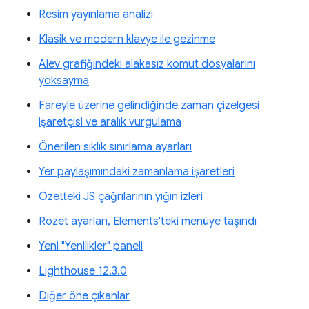
Resim yayınlama analizi
Klasik ve modern klavye ile gezinme
Alev grafiğindeki alakasız komut dosyalarını
yoksayma
Fareyle üzerine gelindiğinde zaman çizelgesi
işaretçisi ve aralık vurgulama
Önerilen sıklık sınırlama ayarları
Yer paylaşımındaki zamanlama işaretleri
Özetteki JS çağrılarının yığın izleri
Rozet ayarları, Elements'teki menüye taşındı
Yeni "Yenilikler" paneli
Lighthouse 12.3.0
Diğer öne çıkanlar