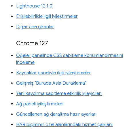
Lighthouse 12.1.0
Erişilebilirlikle ilgili iyileştirmeler
Diğer öne çıkanlar
Chrome 127
Öğeler panelinde CSS sabitleme konumlandırmasını
inceleme
Kaynaklar paneliyle ilgili iyileştirmeler
Gelişmiş "Burada Asla Duraklama"
Yeni kaydırma sabitleme etkinlik işleyicileri
Ağ paneli iyileştirmeleri
Güncellenen ağ daraltma hazır ayarları
HAR biçiminin özel alanlarındaki hizmet çalışanı