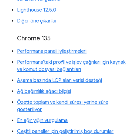
Lighthouse 12.5.0
Diğer öne çıkanlar
Chrome 135
Performans paneli iyileştirmeleri
Performans'taki profil ve işlev çağrıları için kaynak
ve komut dosyası bağlantıları
Aşama bazında LCP alan verisi desteği
Ağ bağımlılık ağacı bilgisi
Özette toplam ve kendi süresi yerine süre
gösteriliyor
En ağır yığın vurgulama
Çeşitli paneller için geliştirilmiş boş durumlar