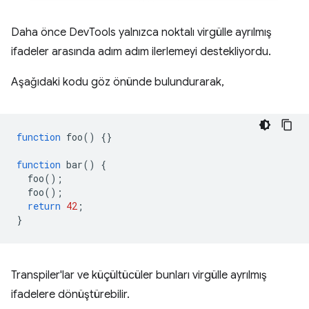
Daha önce DevTools yalnızca noktalı virgülle ayrılmış
ifadeler arasında adım adım ilerlemeyi destekliyordu.
Aşağıdaki kodu göz önünde bulundurarak,
function
foo
()
{}
function
bar
()
{
foo
();
foo
();
return
42
;
}
Transpiler'lar ve küçültücüler bunları virgülle ayrılmış
ifadelere dönüştürebilir.