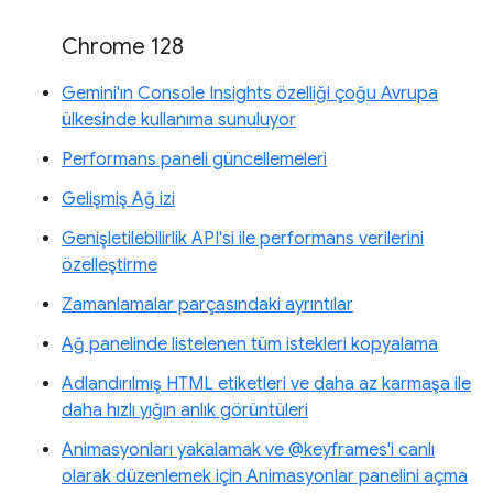
Chrome 128
Gemini'ın Console Insights özelliği çoğu Avrupa
ülkesinde kullanıma sunuluyor
Performans paneli güncellemeleri
Gelişmiş Ağ izi
Genişletilebilirlik API'si ile performans verilerini
özelleştirme
Zamanlamalar parçasındaki ayrıntılar
Ağ panelinde listelenen tüm istekleri kopyalama
Adlandırılmış HTML etiketleri ve daha az karmaşa ile
daha hızlı yığın anlık görüntüleri
Animasyonları yakalamak ve @keyframes'i canlı
olarak düzenlemek için Animasyonlar panelini açma