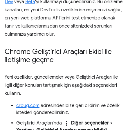
Dev
veya
Beta
'yı kullanmayı düşünebilirsiniz. Bu önizleme
kanalları, en yeni DevTools özelliklerine erişmenizi sağlar,
en yeni web platformu API'lerini test etmenize olanak
tanır ve kullanıcılarınızdan önce sitenizdeki sorunları
bulmanıza yardımcı olur.
Chrome Geliştirici Araçları Ekibi ile
iletişime geçme
Yeni özellikler, güncellemeler veya Geliştirici Araçları ile
ilgili diğer konuları tartışmak için aşağıdaki seçenekleri
kullanın.
crbug.com
adresinden bize geri bildirim ve özellik
istekleri gönderebilirsiniz.
more_vert
Geliştirici Araçları'nda
Diğer seçenekler
>