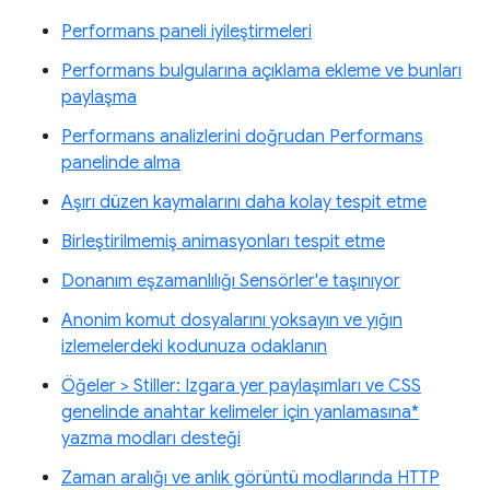
Performans paneli iyileştirmeleri
Performans bulgularına açıklama ekleme ve bunları
paylaşma
Performans analizlerini doğrudan Performans
panelinde alma
Aşırı düzen kaymalarını daha kolay tespit etme
Birleştirilmemiş animasyonları tespit etme
Donanım eşzamanlılığı Sensörler'e taşınıyor
Anonim komut dosyalarını yoksayın ve yığın
izlemelerdeki kodunuza odaklanın
Öğeler > Stiller: Izgara yer paylaşımları ve CSS
genelinde anahtar kelimeler için yanlamasına*
yazma modları desteği
Zaman aralığı ve anlık görüntü modlarında HTTP