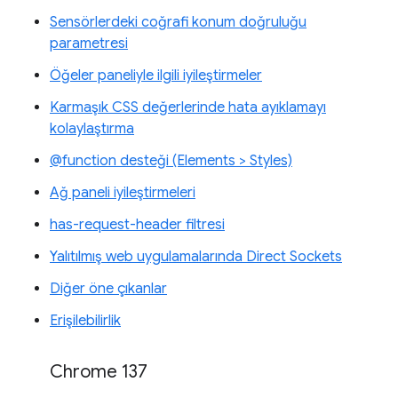
Sensörlerdeki coğrafi konum doğruluğu
parametresi
Öğeler paneliyle ilgili iyileştirmeler
Karmaşık CSS değerlerinde hata ayıklamayı
kolaylaştırma
@function desteği (Elements > Styles)
Ağ paneli iyileştirmeleri
has-request-header filtresi
Yalıtılmış web uygulamalarında Direct Sockets
Diğer öne çıkanlar
Erişilebilirlik
Chrome 137