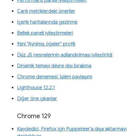
Performans paneli iyileştirmeleri
Canlı metriklerdeki öneriler
İçerik haritalarında gezinme
Bellek paneli iyileştirmeleri
Yeni "Ayrılmış öğeler" profili
Düz JS nesnelerinin adlandırılması iyileştirildi
Dinamik temayı devre dışı bırakma
Chrome denemesi: İşlem paylaşımı
Lighthouse 12.2.1
Diğer öne çıkanlar
Chrome 129
Kaydedici, Firefox için Puppeteer'a dışa aktarmayı