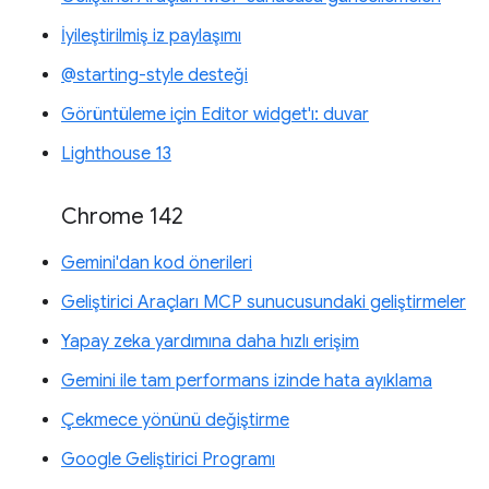
İyileştirilmiş iz paylaşımı
@starting-style desteği
Görüntüleme için Editor widget'ı: duvar
Lighthouse 13
Chrome 142
Gemini'dan kod önerileri
Geliştirici Araçları MCP sunucusundaki geliştirmeler
Yapay zeka yardımına daha hızlı erişim
Gemini ile tam performans izinde hata ayıklama
Çekmece yönünü değiştirme
Google Geliştirici Programı