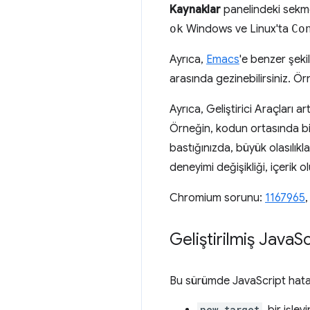
Kaynaklar
panelindeki sekm
ok
Windows ve Linux'ta
Co
Ayrıca,
Emacs
'e benzer şek
arasında gezinebilirsiniz. Ö
Ayrıca, Geliştirici Araçları
Örneğin, kodun ortasında bi
bastığınızda, büyük olasılık
deneyimi değişikliği, içerik o
Chromium sorunu:
1167965
Geliştirilmiş Java
Sc
Bu sürümde JavaScript hata ayı
new.target