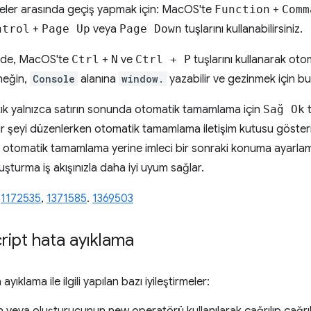
eler arasında geçiş yapmak için: MacOS'te
Function
+
Comm
ntrol
+
Page Up
veya
Page Down
tuşlarını kullanabilirsiniz.
ilde, MacOS'te
Ctrl
+
N
ve
Ctrl + P
tuşlarını kullanarak ot
rneğin,
Console
alanına
window.
yazabilir ve gezinmek için bu k
 artık yalnızca satırın sonunda otomatik tamamlama için
Sağ Ok
t
r şeyi düzenlerken otomatik tamamlama iletişim kutusu gösteril
la otomatik tamamlama yerine imleci bir sonraki konuma ayarlamak
luşturma iş akışınızla daha iyi uyum sağlar.
,
1172535
,
1371585
.
1369503
ript hata ayıklama
klama ile ilgili yapılan bazı iyileştirmeler: