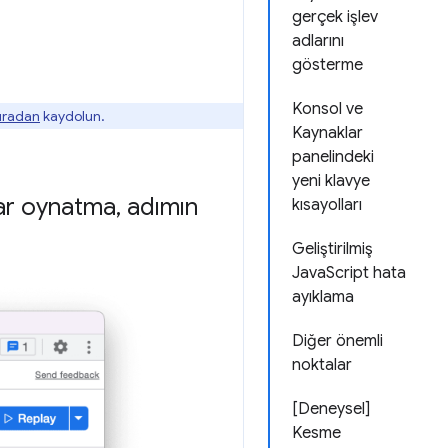
gerçek işlev
adlarını
gösterme
Konsol ve
buradan
kaydolun.
Kaynaklar
panelindeki
yeni klavye
rar oynatma
,
adımın
kısayolları
Geliştirilmiş
JavaScript hata
ayıklama
Diğer önemli
noktalar
[Deneysel]
Kesme