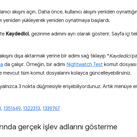
anıcı akışını açın. Daha önce, kullanıcı akışını yeniden oynattığın
ı yeniden yükleyerek yeniden oynatmaya başlardı.
kte
Kaydedici
, gezinme adımını ayrı olarak gösterir. Sayfa içi t
akışını dışa aktarmak yerine bir adımı sağ tıklayıp *
Kaydedici
pa
la
da çalışır. Örneğin, bir adımı
Nightwatch Test
komut dosyası 
e mevcut tüm komut dosyalarını kolayca güncelleyebilirsiniz.
nızca 3 nokta düğmesiyle erişebiliyordunuz. Artık menüye er
3
,
1351649
,
1322313
,
1339767
rında gerçek işlev adlarını gösterme