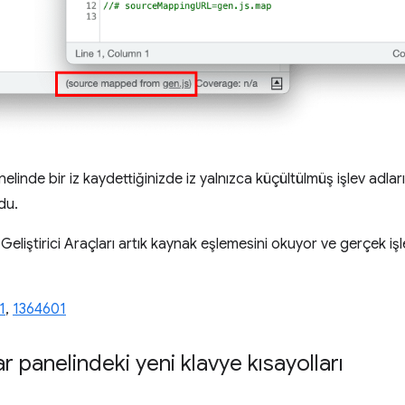
elinde bir iz kaydettiğinizde iz yalnızca küçültülmüş işlev adla
du.
e Geliştirici Araçları artık kaynak eşlemesini okuyor ve gerçek iş
1
,
1364601
 panelindeki yeni klavye kısayolları