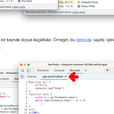
a bir kaynak dosya küçültülür. Örneğin, bu
demoda
sayHi
işle
.