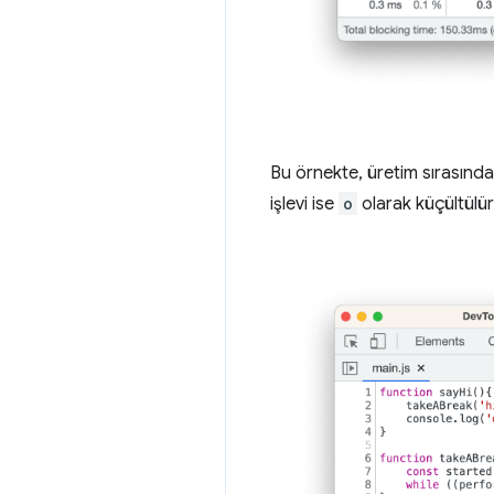
Bu örnekte, üretim sırasınd
işlevi ise
o
olarak küçültülür