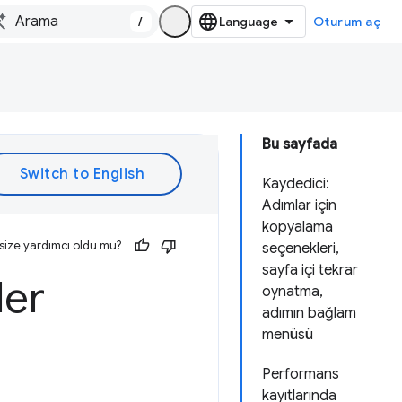
/
Oturum aç
Bu sayfada
Kaydedici:
Adımlar için
kopyalama
size yardımcı oldu mu?
seçenekleri,
sayfa içi tekrar
ler
oynatma,
adımın bağlam
menüsü
Performans
kayıtlarında