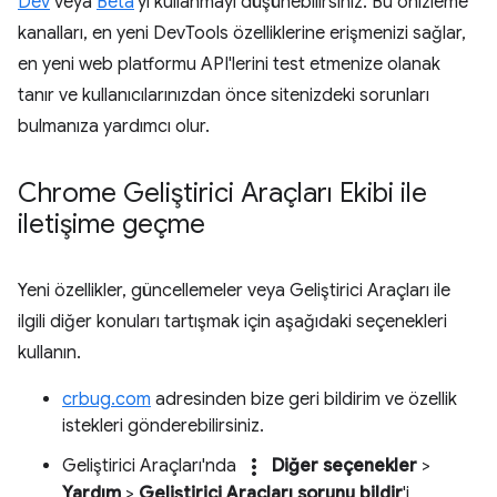
Dev
veya
Beta
'yı kullanmayı düşünebilirsiniz. Bu önizleme
kanalları, en yeni DevTools özelliklerine erişmenizi sağlar,
en yeni web platformu API'lerini test etmenize olanak
tanır ve kullanıcılarınızdan önce sitenizdeki sorunları
bulmanıza yardımcı olur.
Chrome Geliştirici Araçları Ekibi ile
iletişime geçme
Yeni özellikler, güncellemeler veya Geliştirici Araçları ile
ilgili diğer konuları tartışmak için aşağıdaki seçenekleri
kullanın.
crbug.com
adresinden bize geri bildirim ve özellik
istekleri gönderebilirsiniz.
more_vert
Geliştirici Araçları'nda
Diğer seçenekler
>
Yardım
>
Geliştirici Araçları sorunu bildir
'i