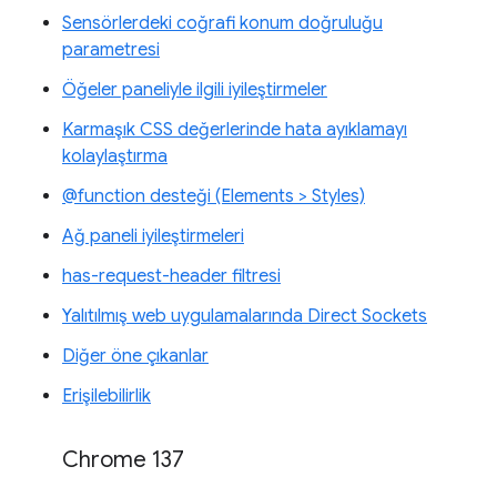
Sensörlerdeki coğrafi konum doğruluğu
parametresi
Öğeler paneliyle ilgili iyileştirmeler
Karmaşık CSS değerlerinde hata ayıklamayı
kolaylaştırma
@function desteği (Elements > Styles)
Ağ paneli iyileştirmeleri
has-request-header filtresi
Yalıtılmış web uygulamalarında Direct Sockets
Diğer öne çıkanlar
Erişilebilirlik
Chrome 137