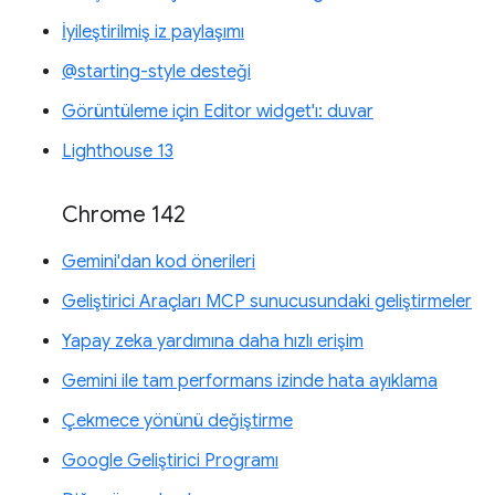
İyileştirilmiş iz paylaşımı
@starting-style desteği
Görüntüleme için Editor widget'ı: duvar
Lighthouse 13
Chrome 142
Gemini'dan kod önerileri
Geliştirici Araçları MCP sunucusundaki geliştirmeler
Yapay zeka yardımına daha hızlı erişim
Gemini ile tam performans izinde hata ayıklama
Çekmece yönünü değiştirme
Google Geliştirici Programı