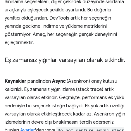
Sınırlama seçenekleri, diğer çekirdek düzeyinde sınırlama
araçlarıyla eşleşecek şekilde ayarlandı. Bu değerler
yanıltıcı olduğundan, DevTools artık her seçeneğin
yanında gecikme, indirme ve yükleme metriklerini
göstermiyor. Amaç, her seçeneğin gerçek deneyimini
eşleştirmektir.
Eş zamansız yığınlar varsayılan olarak etkindir
.
Kaynaklar
panelinden
Async
(Asenkron) onay kutusu
kaldırıldı. Eş zamansız yığın izleme (stack trace) artık
varsayılan olarak etkindir. Geçmişte, performans ek yükü
nedeniyle bu seçenek isteğe bağlıydı. Ek yük artık özelliği
varsayılan olarak etkinleştirecek kadar az. Asenkron yığın
izlemelerinin devre dışı bırakılmasını tercih ederseniz
bunları
Ayarlar
'dan veya
Do not capture async stack