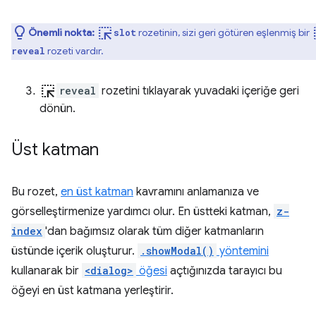
ink_selection
ink
Önemli nokta:
rozetinin, sizi geri götüren eşlenmiş bir
slot
rozeti vardır.
reveal
ink_selection
reveal
rozetini tıklayarak yuvadaki içeriğe geri
dönün.
Üst katman
Bu rozet,
en üst katman
kavramını anlamanıza ve
görselleştirmenize yardımcı olur. En üstteki katman,
z-
index
'dan bağımsız olarak tüm diğer katmanların
üstünde içerik oluşturur.
.showModal()
yöntemini
kullanarak bir
<dialog>
öğesi
açtığınızda tarayıcı bu
öğeyi en üst katmana yerleştirir.