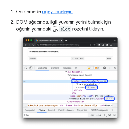
Önizlemede
öğeyi inceleyin
.
DOM ağacında, ilgili yuvanın yerini bulmak için
ink_selection
öğenin yanındaki
slot
rozetini tıklayın.