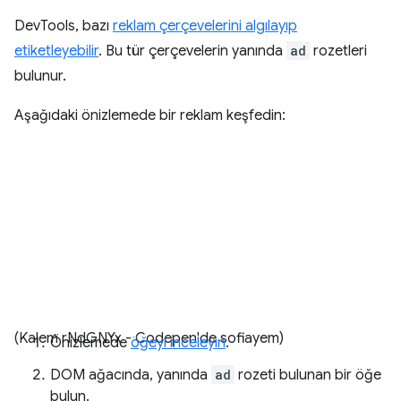
DevTools, bazı
reklam çerçevelerini algılayıp
etiketleyebilir
. Bu tür çerçevelerin yanında
ad
rozetleri
bulunur.
Aşağıdaki önizlemede bir reklam keşfedin:
(Kalem rNdGNYx - Codepen'de sofiayem)
Önizlemede
öğeyi inceleyin
.
DOM ağacında, yanında
ad
rozeti bulunan bir öğe
bulun.