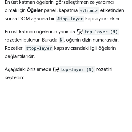
En üst katman öğelerini görselleştirmenize yardımcı
olmak için
Öğeler
paneli, kapatma
</html>
etiketinden
sonra DOM ağacına bir
#top-layer
kapsayıcısı ekler.
ink_selection
En üst katman öğelerinin yanında
top-layer (N)
rozetleri bulunur. Burada
N
, öğenin dizin numarasıdır.
Rozetler,
#top-layer
kapsayıcısındaki ilgili öğelerin
bağlantılarıdır.
ink_selection
Aşağıdaki önizlemede
top-layer (N)
rozetini
keşfedin: