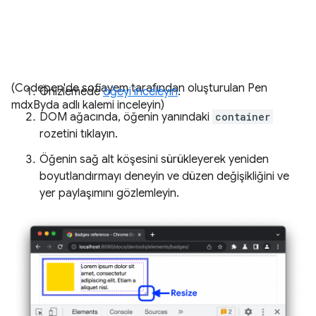
(Codepen'de sofiayem tarafından oluşturulan Pen
Önizlemede
öğeyi inceleyin
.
mdxByda adlı kalemi inceleyin)
DOM ağacında, öğenin yanındaki
container
rozetini tıklayın.
Öğenin sağ alt köşesini sürükleyerek yeniden
boyutlandırmayı deneyin ve düzen değişikliğini ve
yer paylaşımını gözlemleyin.