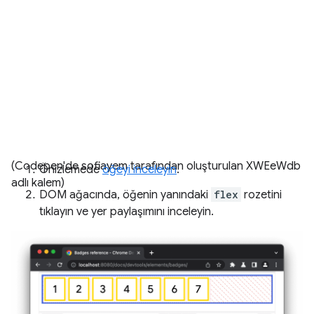
(Codepen'de sofiayem tarafından oluşturulan XWEeWdb
Önizlemede
öğeyi inceleyin
.
adlı kalem)
DOM ağacında, öğenin yanındaki
flex
rozetini
tıklayın ve yer paylaşımını inceleyin.