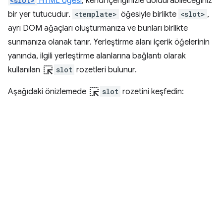
<slot>
HTML öğesi
, kendi içeriğinizle doldurabileceğiniz
bir yer tutucudur.
<template>
öğesiyle birlikte
<slot>
,
ayrı DOM ağaçları oluşturmanıza ve bunları birlikte
sunmanıza olanak tanır. Yerleştirme alanı içerik öğelerinin
yanında, ilgili yerleştirme alanlarına bağlantı olarak
ink_selection
kullanılan
slot
rozetleri bulunur.
ink_selection
Aşağıdaki önizlemede
slot
rozetini keşfedin: