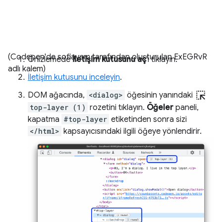
(Codepen'de sofiayem tarafından oluşturulan ExEGRvR
Önizlemede
İletişim kutusunu aç
'ı tıklayın.
adlı kalem)
İletişim kutusunu inceleyin
.
ink_selection
DOM ağacında,
<dialog>
öğesinin yanındaki
top-layer (1)
rozetini tıklayın.
Öğeler
paneli,
kapatma
#top-layer
etiketinden sonra sizi
</html>
kapsayıcısındaki ilgili öğeye yönlendirir.