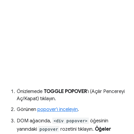
Önizlemede
TOGGLE POPOVER
'ı (Açılır Pencereyi
Aç/Kapat) tıklayın.
Görünen
popover'ı inceleyin
.
DOM ağacında,
<div popover>
öğesinin
yanındaki
popover
rozetini tıklayın.
Öğeler