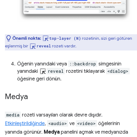
ink_selection
Önemli nokta:
rozetinin, sizi geri götüren
top-layer (N)
ink_selection
eşlenmiş bir
rozeti vardır.
reveal
Öğenin yanındaki veya
::backdrop
simgesinin
ink_selection
yanındaki
reveal
rozetini tıklayarak
<dialog>
öğesine geri dönün.
Medya
media
rozeti varsayılan olarak devre dışıdır.
Etkinleştirildiğinde
,
<audio>
ve
<video>
öğelerinin
yanında görünür.
Medya
panelini açmak ve medyanızda