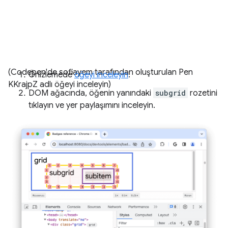
(Codepen'de sofiayem tarafından oluşturulan Pen
Önizlemede
öğeyi inceleyin
.
KKrajpZ adlı öğeyi inceleyin)
DOM ağacında, öğenin yanındaki
subgrid
rozetini
tıklayın ve yer paylaşımını inceleyin.