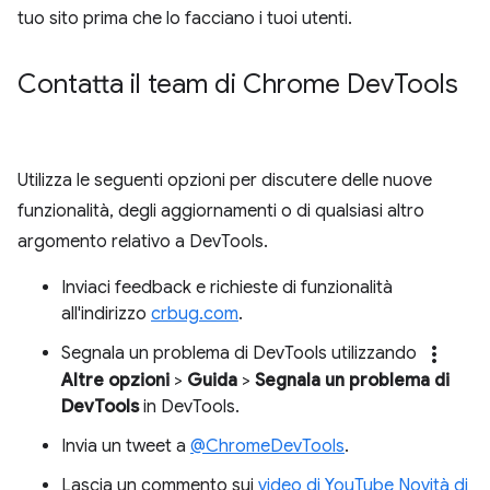
tuo sito prima che lo facciano i tuoi utenti.
Contatta il team di Chrome Dev
Tools
Utilizza le seguenti opzioni per discutere delle nuove
funzionalità, degli aggiornamenti o di qualsiasi altro
argomento relativo a DevTools.
Inviaci feedback e richieste di funzionalità
all'indirizzo
crbug.com
.
more_vert
Segnala un problema di DevTools utilizzando
Altre opzioni
>
Guida
>
Segnala un problema di
DevTools
in DevTools.
Invia un tweet a
@ChromeDevTools
.
Lascia un commento sui
video di YouTube Novità di