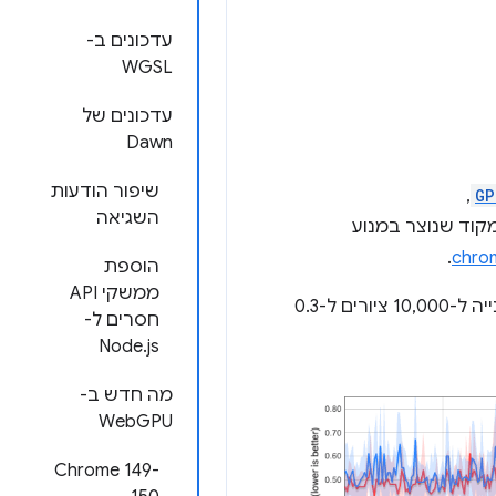
עדכונים ב-
WGSL
עדכונים של
Dawn
שיפור הודעות
GP
,‏
השגיאה
קוד שנוצר במנוע
.
הוספת
ממשקי API
המיקרו-בנצ'מרק הבא מראה שזמן ה-CPU של קריאות מ-JavaScript יורד מ-0.5 אלפיות השנייה ל-10,000 ציורים ל-0.3
חסרים ל-
Node.js
מה חדש ב-
WebGPU
‫Chrome 149-