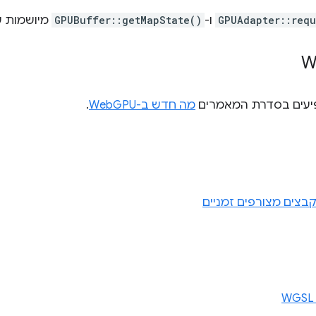
GPUAdapter::requ
ו-
GPUBuffer::getMapState()
מיושמות עכשיו 
פיעים בסדרת המאמרים
מה חדש ב-WebGPU
.
בצים מצורפים זמניים