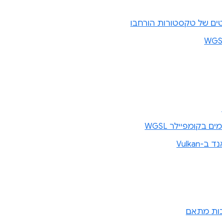
ים של טקסטורות הורחבו
 בקומפיילר WGSL
כות מתאם