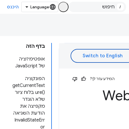
/
היכנס
בדף הזה
אופטימיזציה
של JavaScript
הפונקציה
המידע עזר לך?
getCurrentText
ure()‎ בלוח ציור
שלא הוגדר
מקפיצה את
הודעת השגיאה
InvalidStateErr
or