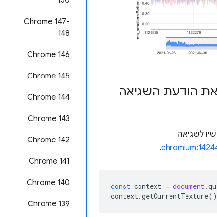
150
‫Chrome 147-
148
Chrome 146
Chrome 145
ה את הודעת השגיאה
Chrome 144
Chrome 143
שיו לשגיאה
Chrome 142
.
Chrome 141
Chrome 140
const
context
=
document
.
qu
context
.
getCurrentTexture
()
Chrome 139