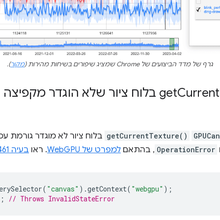
גרף של מדד הביצועים של Chrome שמציג שיפורים בשיחות מהירות (
מקור
).
Current
get
)‎ בלוח ציור שלא הוגדר מקפיצ
GPUCan
getCurrentTexture()
בלוח ציור לא מוגדר גורמת עכ
OperationError
, בהתאם
למפרט של WebGPU
. ראו
בעיה chromium:1424461
erySelector
(
"canvas"
).
getContext
(
"webgpu"
);
;
// Throws InvalidStateError