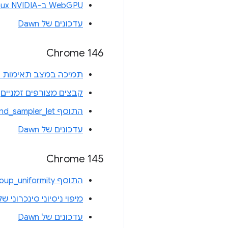
WebGPU ב-Linux NVIDIA
עדכונים של Dawn
Chrome 146
תמיכה במצב תאימות של WebGPU ב-L ES 3.1
קבצים מצורפים זמניים
התוסף texture_and_sampler_let של WGSL
עדכונים של Dawn
Chrome 145
התוסף subgroup_uniformity של WGSL
מיפוי ניסיוני סינכרוני של 
עדכונים של Dawn