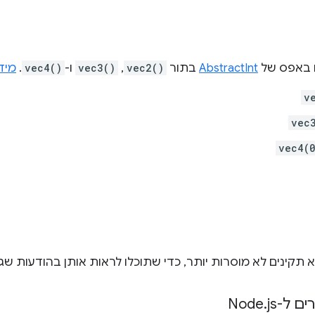
ם באפס של
AbstractInt
בתור
vec2()
,‏
vec3()
ו-
vec4()
.
מיד
v
vec
vec4(
א תקינים לא מוסרות יותר, כדי שתוכלו לראות אותן בהודעות שג
.
js