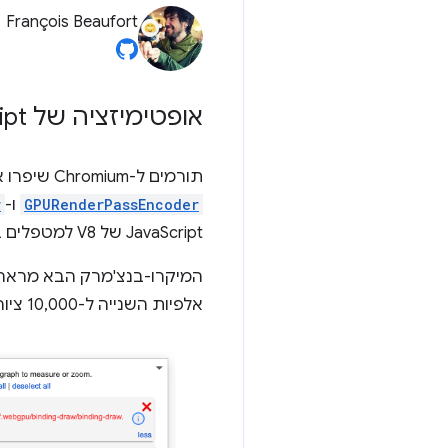
François Beaufort
אופטימיזציה של Java
ipt
תורמים ל-Chromium שיפרו את הביצועים של WebGPU עבור שיטות
GPURenderPassEncoder
ו-
r
JavaScript של V8 למטפלים ב-C++ במנוע העיבוד של Blink. אפשר לעיין ב
אלפיות השנייה ל-10,000 ציורים, שיפור של 40%.