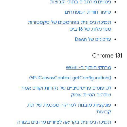
ניסויים מורחבים בתתי-קבוצות
שיפור חוויית המפתחים
תמיכה ניסיונית בפורמטים של טקסטורות
מנורמלות של 16 ביט
עדכונים של Dawn
Chrome 131
מרחקי חיתוך ב-WGSL
‎GPUCanvasContext getConfiguration‎()‎
לטיפוסים פרימיטיביים של נקודות וקווים אסור
שתהיה הטיית עומק
פונקציות מובנות לסריקה מסכמת של תת
קבוצות
תמיכה ניסיונית בקריאה לציורים מרובים בצורה