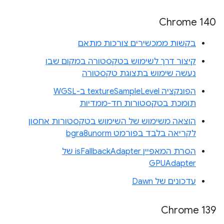
Chrome 140
בקשות ממכשירים צורכות מתאם
קיצור דרך לשימוש בטקסטורה במקום שבו
נעשה שימוש בתצוגת טקסטורה
הפונקציה textureSampleLevel ב-WGSL
תומכת בטקסטורות חד-ממדיות
הוצאה משימוש של השימוש בטקסטורות אחסון
לקריאה בלבד בפורמט bgra8unorm
הסרת המאפיין isFallbackAdapter של
GPUAdapter
עדכונים של Dawn
Chrome 139