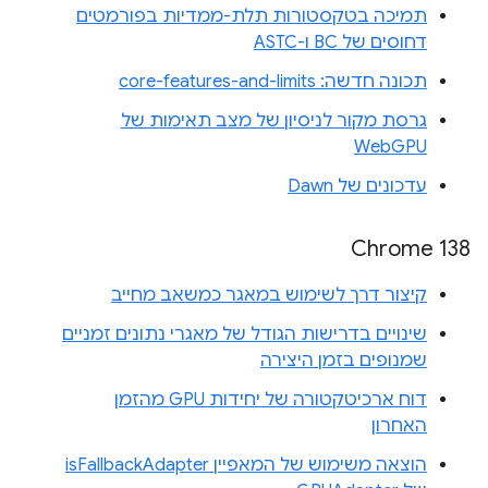
תמיכה בטקסטורות תלת-ממדיות בפורמטים
דחוסים של BC ו-ASTC
תכונה חדשה: core-features-and-limits
גרסת מקור לניסיון של מצב תאימות של
WebGPU
עדכונים של Dawn
Chrome 138
קיצור דרך לשימוש במאגר כמשאב מחייב
שינויים בדרישות הגודל של מאגרי נתונים זמניים
שמנופים בזמן היצירה
דוח ארכיטקטורה של יחידות GPU מהזמן
האחרון
הוצאה משימוש של המאפיין isFallbackAdapter