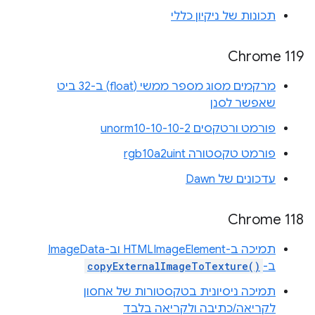
תכונות של ניקיון כללי
Chrome 119
מרקמים מסוג מספר ממשי (float) ב-32 ביט
שאפשר לסנן
פורמט ורטקסים unorm10-10-10-2
פורמט טקסטורה rgb10a2uint
עדכונים של Dawn
Chrome 118
תמיכה ב-HTMLImageElement וב-ImageData
ב-
copyExternalImageToTexture()
תמיכה ניסיונית בטקסטורות של אחסון
לקריאה/כתיבה ולקריאה בלבד