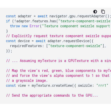
const
adapter
=
await
navigator
.
gpu
.
requestAdapter
()
if
(
!
adapter
.
features
.
has
(
"texture-component-swizzle
throw
new
Error
(
"Texture component swizzle support
}
// Explicitly request texture component swizzle supp
const
device
=
await
adapter
.
requestDevice
({
requiredFeatures
:
[
"texture-component-swizzle"
],
});
// ... Assuming myTexture is a GPUTexture with a sin
// Map the view's red, green, blue components to myT
// and force the view's alpha component to 1 so that
// a grayscale image.
const
view
=
myTexture
.
createView
({
swizzle
:
"rrr1"
// Send the appropriate commands to the GPU...