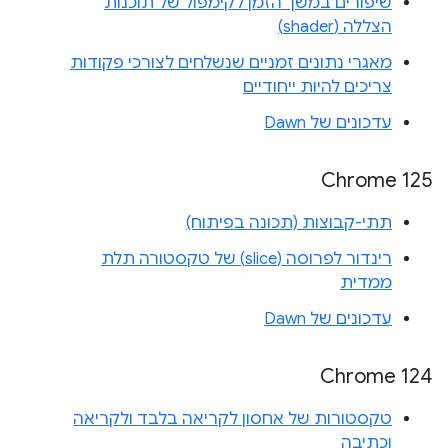
שיפורים במשך הזמן לקימפול של תוכנות
הצללה (shader)
מאגרי נתונים זמניים שנשלחים לצורכי פקודות
צריכים להיות ייחודיים
עדכונים של Dawn
‫Chrome 125
תתי-קבוצות (תכונה בפיתוח)
רינדור לפרוסה (slice) של טקסטורה תלת
ממדית
עדכונים של Dawn
Chrome 124
טקסטורות של אחסון לקריאה בלבד ולקריאה
וכתיבה