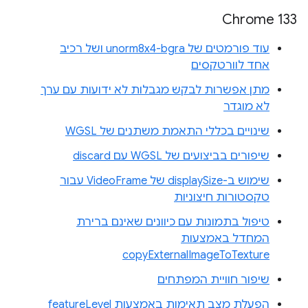
Chrome 133
עוד פורמטים של unorm8x4-bgra ושל רכיב
אחד לוורטקסים
מתן אפשרות לבקש מגבלות לא ידועות עם ערך
לא מוגדר
שינויים בכללי התאמת משתנים של WGSL
שיפורים בביצועים של WGSL עם discard
שימוש ב-displaySize של VideoFrame עבור
טקסטורות חיצוניות
טיפול בתמונות עם כיוונים שאינם ברירת
המחדל באמצעות
copyExternalImageToTexture
שיפור חוויית המפתחים
הפעלת מצב תאימות באמצעות featureLevel