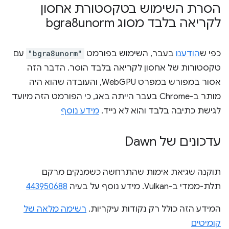
הסרת השימוש בטקסטורת אחסון
לקריאה בלבד מסוג bgra8unorm
כפי ש
הודענו
בעבר, השימוש בפורמט
"bgra8unorm"
עם
טקסטורות של אחסון לקריאה בלבד הוסר. הדבר הזה
אסור במפורש במפרט WebGPU, והעובדה שהוא היה
מותר ב-Chrome בעבר הייתה באג, כי הפורמט הזה מיועד
לגישת כתיבה בלבד והוא לא נייד.
מידע נוסף
עדכונים של Dawn
תוקנה שגיאת אימות שהתרחשה כשמנקים מרקם
תלת-ממדי ב-Vulkan. מידע נוסף על בעיה
443950688
המידע הזה כולל רק נקודות עיקריות.
רשימה מלאה של
קומיטים