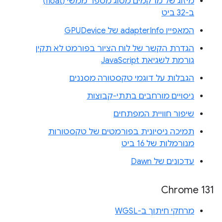
מיזוג של מרקמים מסוג מספר ממשי (float)
ב-32 ביט
המאפיין adapterInfo של GPUDevice
הגדרת הקשר של לוח הציור בפורמט לא תקין
גורמת לשגיאת JavaScript
הגבלות על דוגמי טקסטורה מסננים
ניסויים מורחבים בתתי-קבוצות
שיפור חוויית המפתחים
תמיכה ניסיונית בפורמטים של טקסטורות
מנורמלות של 16 ביט
עדכונים של Dawn
Chrome 131
מרחקי חיתוך ב-WGSL