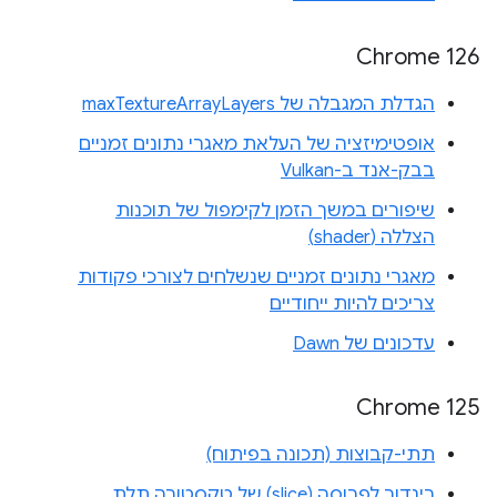
Chrome 126
הגדלת המגבלה של maxTextureArrayLayers
אופטימיזציה של העלאת מאגרי נתונים זמניים
בבק-אנד ב-Vulkan
שיפורים במשך הזמן לקימפול של תוכנות
הצללה (shader)
מאגרי נתונים זמניים שנשלחים לצורכי פקודות
צריכים להיות ייחודיים
עדכונים של Dawn
‫Chrome 125
תתי-קבוצות (תכונה בפיתוח)
רינדור לפרוסה (slice) של טקסטורה תלת