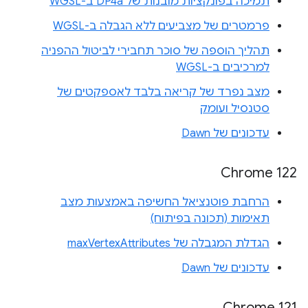
תמיכה בפונקציות מובנות של DP4a ב-WGSL
פרמטרים של מצביעים ללא הגבלה ב-WGSL
תהליך הוספה של סוכר תחבירי לביטול ההפניה
למרכיבים ב-WGSL
מצב נפרד של קריאה בלבד לאספקטים של
סטנסיל ועומק
עדכונים של Dawn
Chrome 122
הרחבת פוטנציאל החשיפה באמצעות מצב
תאימות (תכונה בפיתוח)
הגדלת המגבלה של maxVertexAttributes
עדכונים של Dawn
Chrome 121