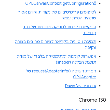
‎GPUCanvasContext getConfiguration‎()‎
לטיפוסים פרימיטיביים של נקודות וקווים אסור
שתהיה הטיית עומק
פונקציות מובנות לסריקה מסכמת של תת
קבוצות
תמיכה ניסיונית בקריאה לציורים מרובים בצורה
עקיפה
אפשרות קימפול "מתימטיקה בלבד" של מודול
תוכנת הצללה (shader)
הסרת השיטה requestAdapterInfo()‎ של
GPUAdapter
עדכונים של Dawn
Chrome 130