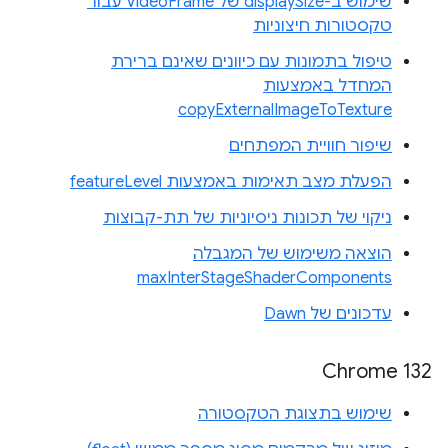
שימוש ב-displaySize של VideoFrame עבור
טקסטורות חיצוניות
טיפול בתמונות עם כיוונים שאינם ברירת
המחדל באמצעות
copyExternalImageToTexture
שיפור חוויית המפתחים
הפעלת מצב תאימות באמצעות featureLevel
ניקוי של תכונות ניסיוניות של תת-קבוצות
הוצאה משימוש של המגבלה
maxInterStageShaderComponents
עדכונים של Dawn
Chrome 132
שימוש בתצוגת הטקסטורה