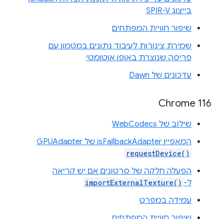
בייצוג SPIR-V
שיפור חוויית המפתחים
שמירת צינורות לעיבוד נתונים במטמון עם
פריסה שנוצרת באופן אוטומטי
עדכונים של Dawn
Chrome 116
שילוב של WebCodecs
המאפיין isFallbackAdapter של ‎GPUAdapter
requestDevice()
הפעלה חלקה של סרטונים אם יש קריאה
ל-
importExternalTexture()
עמידה במפרט
שיפור חוויית המפתחים