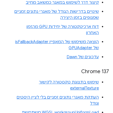
קיצור דרך לשימוש במאגר כמשאב מחייב
שינויים בדרישות הגודל של מאגרי נתונים זמניים
שמנופים בזמן היצירה
דוח ארכיטקטורה של יחידות GPU מהזמן
האחרון
הוצאה משימוש של המאפיין isFallbackAdapter
של GPUAdapter
עדכונים של Dawn
Chrome 137
שימוש בתצוגת טקסטורה לקישור
externalTexture
העתקת מאגרי נתונים זמניים בלי לציין היסטים
וגודל
WGSL workgroupUniformLoad משתמשת