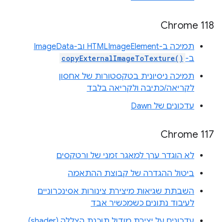
Chrome 118
תמיכה ב-HTMLImageElement וב-ImageData
ב-
copyExternalImageToTexture()
תמיכה ניסיונית בטקסטורות של אחסון
לקריאה/כתיבה ולקריאה בלבד
עדכונים של Dawn
Chrome 117
לא הוגדר ערך למאגר זמני של ורטקסים
ביטול ההגדרה של קבוצת ההתאמה
השבתת שגיאות מיצירת צינורות אסינכרוניים
לעיבוד נתונים כשמכשיר אבד
עדכונים על יצירת מודול תוכנת הצללה (shader)