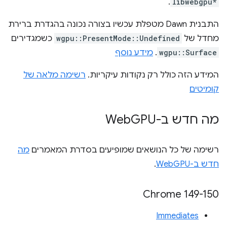
.
libwebgpu*
התבנית Dawn מטפלת עכשיו בצורה נכונה בהגדרת ברירת
מחדל של
wgpu::PresentMode::Undefined
כשמגדירים
wgpu::Surface
.
מידע נוסף
המידע הזה כולל רק נקודות עיקריות.
רשימה מלאה של
קומיטים
מה חדש ב-Web
GPU
רשימה של כל הנושאים שמופיעים בסדרת המאמרים
מה
חדש ב-WebGPU
.
‫Chrome 149-150
Immediates