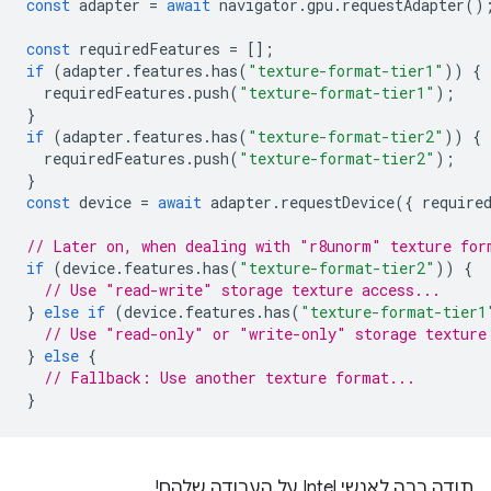
const
adapter
=
await
navigator
.
gpu
.
requestAdapter
()
const
requiredFeatures
=
[];
if
(
adapter
.
features
.
has
(
"texture-format-tier1"
))
{
requiredFeatures
.
push
(
"texture-format-tier1"
);
}
if
(
adapter
.
features
.
has
(
"texture-format-tier2"
))
{
requiredFeatures
.
push
(
"texture-format-tier2"
);
}
const
device
=
await
adapter
.
requestDevice
({
require
// Later on, when dealing with "r8unorm" texture for
if
(
device
.
features
.
has
(
"texture-format-tier2"
))
{
// Use "read-write" storage texture access...
}
else
if
(
device
.
features
.
has
(
"texture-format-tier1
// Use "read-only" or "write-only" storage texture
}
else
{
// Fallback: Use another texture format...
}
תודה רבה לאנשי Intel על העבודה שלהם!