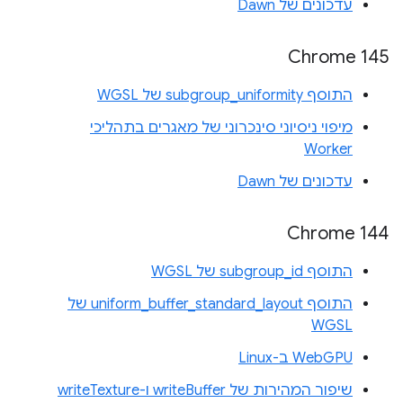
עדכונים של Dawn
Chrome 145
התוסף subgroup_uniformity של WGSL
מיפוי ניסיוני סינכרוני של מאגרים בתהליכי
Worker
עדכונים של Dawn
Chrome 144
התוסף subgroup_id של WGSL
התוסף uniform_buffer_standard_layout של
WGSL
WebGPU ב-Linux
שיפור המהירות של writeBuffer ו-writeTexture