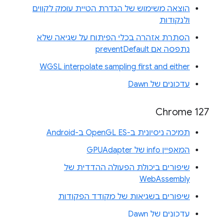
הוצאה משימוש של הגדרת הטיית עומק לקווים
ולנקודות
הסתרת אזהרה בכלי הפיתוח על שגיאה שלא
נתפסה אם preventDefault
WGSL interpolate sampling first and either
עדכונים של Dawn
Chrome 127
תמיכה ניסיונית ב-OpenGL ES ב-Android
המאפיין info של GPUAdapter
שיפורים ביכולת הפעולה ההדדית של
WebAssembly
שיפורים בשגיאות של מקודד הפקודות
עדכונים של Dawn