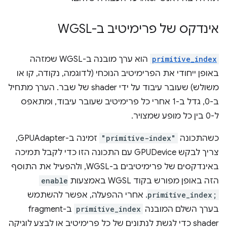
אינדקס של פרימיטיב ב-WGSL
primitive_index
הוא ערך מובנה ב-WGSL שמזהה
באופן ייחודי את הפרימיטיב הנוכחי (לדוגמה, נקודה, קו או
משולש) שעובר עיבוד על ידי shader של שבר. הערך מתחיל
ב-0, גדל ב-1 אחרי כל פרימיטיב שעובר עיבוד, ומתאפס
ל-0 בין כל מופע שמצויר.
כשהתכונה
"primitive-index"
זמינה ב-GPUAdapter,
צריך לבקש GPUDevice עם התכונה הזו כדי לקבל תמיכה
באינדקסים של פרימיטיבים ב-WGSL, ולהפעיל את התוסף
הזה באופן מפורש בקוד WGSL באמצעות
enable
primitive_index;
. אחרי ההפעלה, אפשר להשתמש
בערך השלם המובנה
primitive_index
ב-fragment
shader כדי לגשת לנתונים של כל פרימיטיב או לבצע לוגיקה