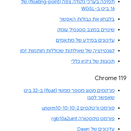
תמיכה בערכי נקודה צפה (floating-point) של
16 ביט ב-WGSL
בלבחון את גבולות האפשר
שינויים במצב סטנסיל עומק
עדכונים במידע של מתאמים
קוונטיזציה של שאילתות שכוללות חותמות זמן
תכונות של ניקיון כללי
Chrome 119
מרקמים מסוג מספר ממשי (float) ב-32 ביט
שאפשר לסנן
פורמט ורטקסים unorm10-10-10-2
פורמט טקסטורה rgb10a2uint
עדכונים של Dawn