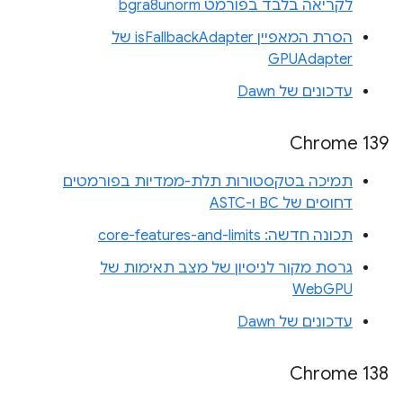
לקריאה בלבד בפורמט bgra8unorm
הסרת המאפיין isFallbackAdapter של
GPUAdapter
עדכונים של Dawn
Chrome 139
תמיכה בטקסטורות תלת-ממדיות בפורמטים
דחוסים של BC ו-ASTC
תכונה חדשה: core-features-and-limits
גרסת מקור לניסיון של מצב תאימות של
WebGPU
עדכונים של Dawn
Chrome 138