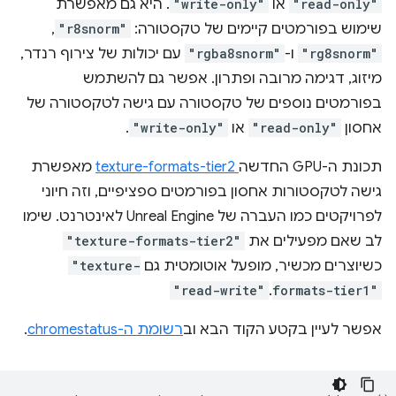
"read-only"
או
"write-only"
. היא גם מאפשרת
שימוש בפורמטים קיימים של טקסטורה:
"r8snorm"
,‏
"rg8snorm"
ו-
"rgba8snorm"
עם יכולות של צירוף רנדר,
מיזוג, דגימה מרובה ופתרון. אפשר גם להשתמש
בפורמטים נוספים של טקסטורה עם גישה לטקסטורה של
אחסון
"read-only"
או
"write-only"
.
תכונת ה-GPU החדשה
texture-formats-tier2
מאפשרת
גישה לטקסטורות אחסון בפורמטים ספציפיים, וזה חיוני
לפרויקטים כמו העברה של Unreal Engine לאינטרנט. שימו
לב שאם מפעילים את
"texture-formats-tier2"
כשיוצרים מכשיר, מופעל אוטומטית גם
"texture-
"read-write"
.
formats-tier1"
אפשר לעיין בקטע הקוד הבא וב
רשומת ה-chromestatus
.