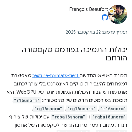
François Beaufort
תאריך פרסום: 22 באוקטובר 2025
יכולות התמיכה בפורמט טקסטורה
הורחבו
תכונת ה-GPU החדשה
texture-formats-tier1
מאפשרת
למפתחים להעביר תוכן קיים לאינטרנט בלי צורך לכתוב
אותו מחדש עבור היכולות הנמוכות יותר של WebGPU. היא
תומכת בפורמטים חדשים של טקסטורה:
"r16unorm"
,‏
"r16snorm"
,‏
"rg16unorm"
,‏
"rg16snorm"
,‏
"rgba16unorm"
ו-
"rgba16snorm"
עם יכולות של צירוף
רנדר, מיזוג, דגימה מרובה וגישה לטקסטורה של אחסון