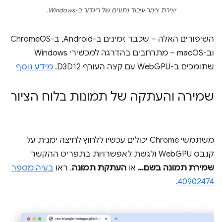
יצירת צינור עיבוד נתונים של רינדור ב-Windows.
השיפורים האלה – שכבר זמינים ב-Android, ב-ChromeOS
וב-macOS – מתרחבים בהדרגה למכשירי Windows
שתומכים ב-WebGPU עם קצה העורף D3D12.
מידע נוסף
שמירה והעתקה של תמונות בלוח הציור
משתמשי Chrome יכולים עכשיו ללחוץ לחיצה ימנית על
קנבס WebGPU ולגשת לאפשרויות בתפריט ההקשר
שמירת תמונה בשם…
או
העתקת תמונה
. ראו
בעיה מספר
.
40902474