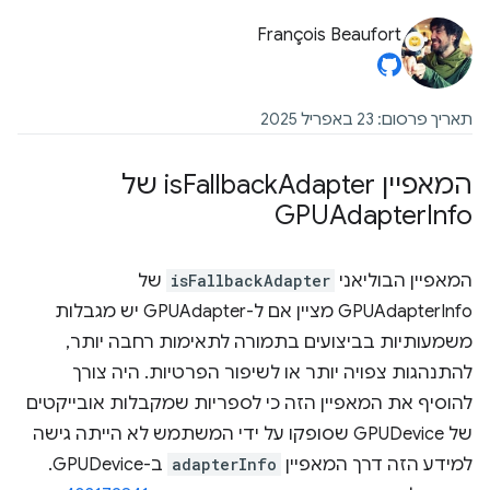
François Beaufort
תאריך פרסום: 23 באפריל 2025
המאפיין is
Fallback
Adapter של
GPUAdapter
Info
המאפיין הבוליאני
isFallbackAdapter
של
GPUAdapterInfo מציין אם ל-GPUAdapter יש מגבלות
משמעותיות בביצועים בתמורה לתאימות רחבה יותר,
להתנהגות צפויה יותר או לשיפור הפרטיות. היה צורך
להוסיף את המאפיין הזה כי לספריות שמקבלות אובייקטים
של GPUDevice שסופקו על ידי המשתמש לא הייתה גישה
למידע הזה דרך המאפיין
adapterInfo
ב-GPUDevice.