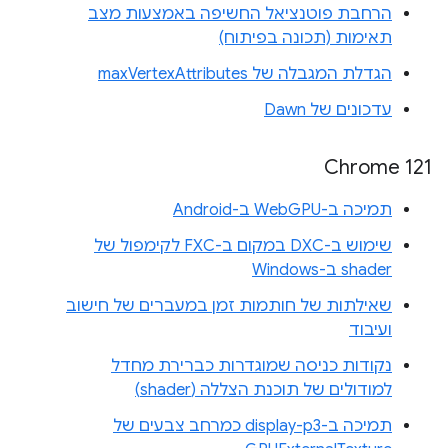
הרחבת פוטנציאל החשיפה באמצעות מצב
תאימות (תכונה בפיתוח)
הגדלת המגבלה של maxVertexAttributes
עדכונים של Dawn
Chrome 121
תמיכה ב-WebGPU ב-Android
שימוש ב-DXC במקום ב-FXC לקימפול של
shader ב-Windows
שאילתות של חותמות זמן במעברים של חישוב
ועיבוד
נקודות כניסה שמוגדרות כברירת מחדל
למודולים של תוכנת הצללה (shader)
תמיכה ב-display-p3 כמרחב צבעים של