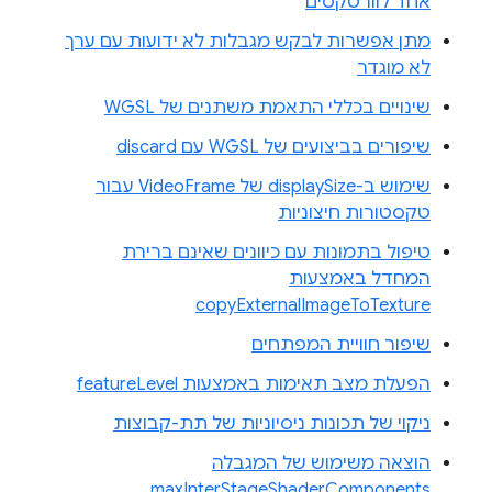
אחד לוורטקסים
מתן אפשרות לבקש מגבלות לא ידועות עם ערך
לא מוגדר
שינויים בכללי התאמת משתנים של WGSL
שיפורים בביצועים של WGSL עם discard
שימוש ב-displaySize של VideoFrame עבור
טקסטורות חיצוניות
טיפול בתמונות עם כיוונים שאינם ברירת
המחדל באמצעות
copyExternalImageToTexture
שיפור חוויית המפתחים
הפעלת מצב תאימות באמצעות featureLevel
ניקוי של תכונות ניסיוניות של תת-קבוצות
הוצאה משימוש של המגבלה
maxInterStageShaderComponents