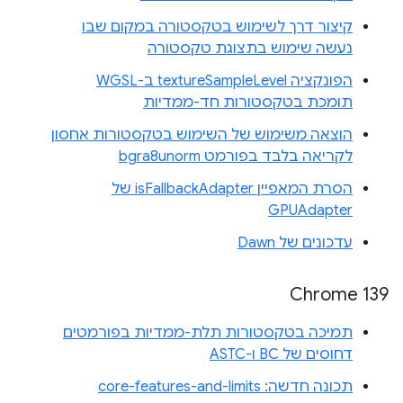
קיצור דרך לשימוש בטקסטורה במקום שבו
נעשה שימוש בתצוגת טקסטורה
הפונקציה textureSampleLevel ב-WGSL
תומכת בטקסטורות חד-ממדיות
הוצאה משימוש של השימוש בטקסטורות אחסון
לקריאה בלבד בפורמט bgra8unorm
הסרת המאפיין isFallbackAdapter של
GPUAdapter
עדכונים של Dawn
Chrome 139
תמיכה בטקסטורות תלת-ממדיות בפורמטים
דחוסים של BC ו-ASTC
תכונה חדשה: core-features-and-limits