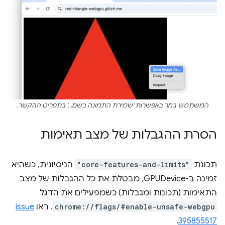
המשתמש בחר באפשרות 'שמירת התמונה בשם…' בתפריט ההקשר.
הסרת ההגבלות של מצב תאימות
תכונת
"core-features-and-limits"
הניסיונית, כשהיא
זמינה ב-GPUDevice, מבטלת את כל ההגבלות של מצב
התאימות (תכונות ומגבלות) כשמפעילים את הדגל
chrome://flags/#enable-unsafe-webgpu
. ראו
issue
.
395855517