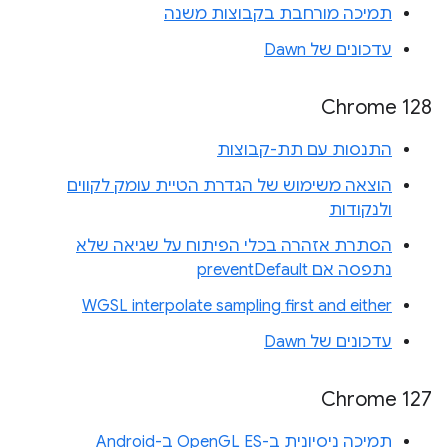
תמיכה מורחבת בקבוצות משנה
עדכונים של Dawn
‫Chrome 128
התנסות עם תת-קבוצות
הוצאה משימוש של הגדרת הטיית עומק לקווים
ולנקודות
הסתרת אזהרה בכלי הפיתוח על שגיאה שלא
נתפסה אם preventDefault
WGSL interpolate sampling first and either
עדכונים של Dawn
Chrome 127
תמיכה ניסיונית ב-OpenGL ES ב-Android