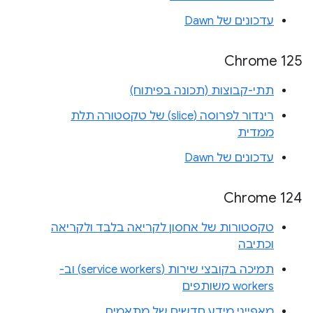
עדכונים של Dawn
‫Chrome 125
תתי-קבוצות (תכונה בפיתוח)
רינדור לפרוסה (slice) של טקסטורה תלת
ממדית
עדכונים של Dawn
Chrome 124
טקסטורות של אחסון לקריאה בלבד ולקריאה
וכתיבה
תמיכה בקובצי שירות (service workers) וב-
workers משותפים
מאפייני מידע חדשים של מתאמים