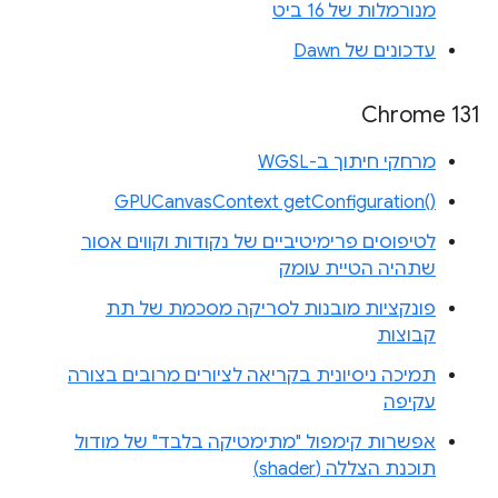
מנורמלות של 16 ביט
עדכונים של Dawn
Chrome 131
מרחקי חיתוך ב-WGSL
‎GPUCanvasContext getConfiguration‎()‎
לטיפוסים פרימיטיביים של נקודות וקווים אסור
שתהיה הטיית עומק
פונקציות מובנות לסריקה מסכמת של תת
קבוצות
תמיכה ניסיונית בקריאה לציורים מרובים בצורה
עקיפה
אפשרות קימפול "מתימטיקה בלבד" של מודול
תוכנת הצללה (shader)