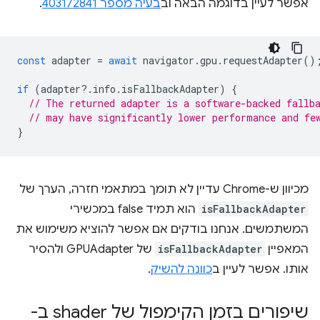
אפשר לעיין בדוגמה הבאה וב
בעיה מספר 403172841
.
const
adapter
=
await
navigator
.
gpu
.
requestAdapter
()
if
(
adapter
?
.
info
.
isFallbackAdapter
)
{
// The returned adapter is a software-backed fallb
// may have significantly lower performance and fe
}
מכיוון ש-Chrome עדיין לא תומך במתאמי חזרה, הערך של
isFallbackAdapter
הוא תמיד false במכשירי
המשתמשים. אנחנו בודקים אם אפשר להוציא משימוש את
המאפיין
isFallbackAdapter
של GPUAdapter ולהסיר
אותו. אפשר לעיין ב
כוונה להשיק
.
שיפורים בזמן הקימפול של shader ב-