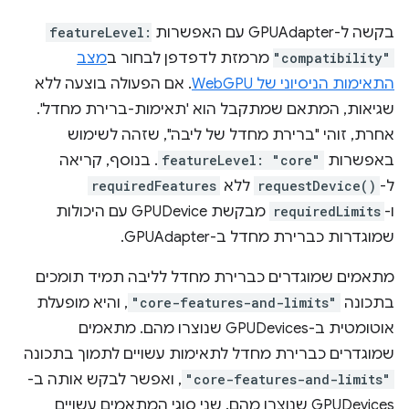
בקשה ל-GPUAdapter עם האפשרות
featureLevel:
"compatibility"
מרמזת לדפדפן לבחור ב
מצב
התאימות הניסיוני של WebGPU
. אם הפעולה בוצעה ללא
שגיאות, המתאם שמתקבל הוא 'תאימות-ברירת מחדל'.
אחרת, זוהי "ברירת מחדל של ליבה", שזהה לשימוש
באפשרות
featureLevel: "core"
. בנוסף, קריאה
ל-
requestDevice()
ללא
requiredFeatures
ו-
requiredLimits
מבקשת GPUDevice עם היכולות
שמוגדרות כברירת מחדל ב-GPUAdapter.
מתאמים שמוגדרים כברירת מחדל לליבה תמיד תומכים
בתכונה
"core-features-and-limits"
, והיא מופעלת
אוטומטית ב-GPUDevices שנוצרו מהם. מתאמים
שמוגדרים כברירת מחדל לתאימות עשויים לתמוך בתכונה
"core-features-and-limits"
, ואפשר לבקש אותה ב-
GPUDevices שנוצרו מהם. שני סוגי המתאמים עשויים