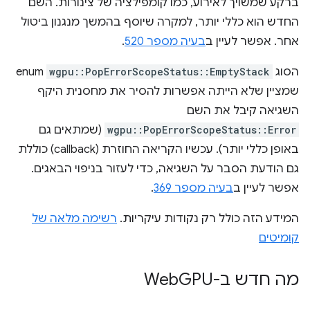
ברקע שמשויך לאירוע, כמו קומפילציה של צינורות. השם
החדש הוא כללי יותר, למקרה שיוסף בהמשך מנגנון ביטול
אחר. אפשר לעיין ב
בעיה מספר 520
.
הסוג
wgpu::PopErrorScopeStatus::EmptyStack
enum
שמציין שלא הייתה אפשרות להסיר את מחסנית היקף
השגיאה קיבל את השם
wgpu::PopErrorScopeStatus::Error
(שמתאים גם
באופן כללי יותר). עכשיו הקריאה החוזרת (callback) כוללת
גם הודעת הסבר על השגיאה, כדי לעזור בניפוי הבאגים.
אפשר לעיין ב
בעיה מספר 369
.
המידע הזה כולל רק נקודות עיקריות.
רשימה מלאה של
קומיטים
מה חדש ב-Web
GPU