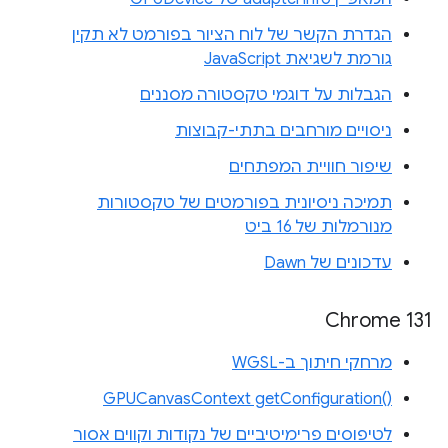
הגדרת הקשר של לוח הציור בפורמט לא תקין
גורמת לשגיאת JavaScript
הגבלות על דוגמי טקסטורה מסננים
ניסויים מורחבים בתתי-קבוצות
שיפור חוויית המפתחים
תמיכה ניסיונית בפורמטים של טקסטורות
מנורמלות של 16 ביט
עדכונים של Dawn
Chrome 131
מרחקי חיתוך ב-WGSL
‎GPUCanvasContext getConfiguration‎()‎
לטיפוסים פרימיטיביים של נקודות וקווים אסור