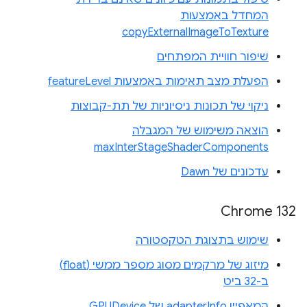
המחדל באמצעות
copyExternalImageToTexture
שיפור חוויית המפתחים
הפעלת מצב תאימות באמצעות featureLevel
ניקוי של תכונות ניסיוניות של תת-קבוצות
הוצאה משימוש של המגבלה
maxInterStageShaderComponents
עדכונים של Dawn
Chrome 132
שימוש בתצוגת הטקסטורה
מיזוג של מרקמים מסוג מספר ממשי (float)
ב-32 ביט
המאפיין adapterInfo של GPUDevice