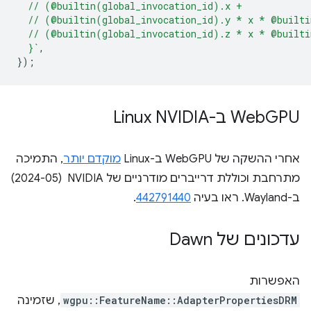
  // (@builtin(global_invocation_id).x +
  // (@builtin(global_invocation_id).y * x * @built
  // (@builtin(global_invocation_id).z * x * @built
  }`
,
});
GPU ב-Linux NVIDIA
‫Web
אחרי ההשקה של WebGPU ב-Linux
מוקדם יותר
, התמיכה
מתרחבת וכוללת דרייברים מודרניים של NVIDIA ‏ (2024-05)
ב-Wayland. ראו בעיה
442791440
.
עדכונים של Dawn
האפשרות
wgpu::FeatureName::AdapterPropertiesDRM
, שזמינה