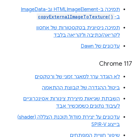
תמיכה ב-HTMLImageElement וב-ImageData
ב-
copyExternalImageToTexture()
תמיכה ניסיונית בטקסטורות של אחסון
לקריאה/כתיבה ולקריאה בלבד
עדכונים של Dawn
Chrome 117
לא הוגדר ערך למאגר זמני של ורטקסים
ביטול ההגדרה של קבוצת ההתאמה
השבתת שגיאות מיצירת צינורות אסינכרוניים
לעיבוד נתונים כשמכשיר אבד
עדכונים על יצירת מודול תוכנת הצללה (shader)
בייצוג SPIR-V
שיפור חוויית המפתחים