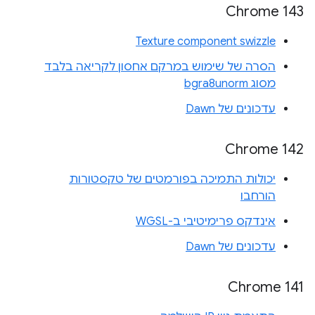
Chrome 143
Texture component swizzle
הסרה של שימוש במרקם אחסון לקריאה בלבד
מסוג bgra8unorm
עדכונים של Dawn
Chrome 142
יכולות התמיכה בפורמטים של טקסטורות
הורחבו
אינדקס פרימיטיבי ב-WGSL
עדכונים של Dawn
Chrome 141