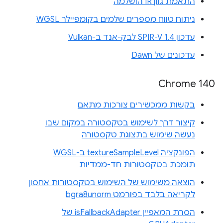
התאמת גוון IR הושלמה
ניתוח טווח מספרים שלמים בקומפיילר WGSL
עדכון SPIR-V 1.4 לבק-אנד ב-Vulkan
עדכונים של Dawn
Chrome 140
בקשות ממכשירים צורכות מתאם
קיצור דרך לשימוש בטקסטורה במקום שבו
נעשה שימוש בתצוגת טקסטורה
הפונקציה textureSampleLevel ב-WGSL
תומכת בטקסטורות חד-ממדיות
הוצאה משימוש של השימוש בטקסטורות אחסון
לקריאה בלבד בפורמט bgra8unorm
הסרת המאפיין isFallbackAdapter של