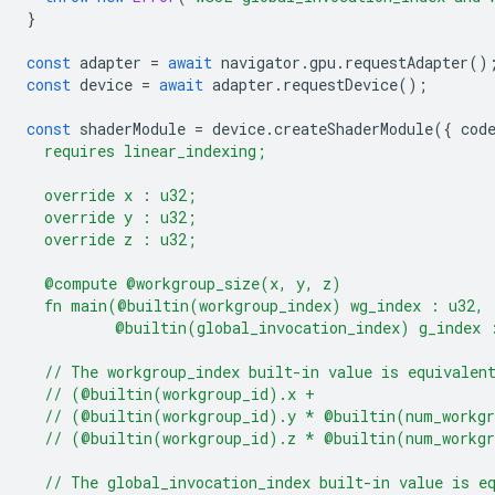
}
const
adapter
=
await
navigator
.
gpu
.
requestAdapter
()
const
device
=
await
adapter
.
requestDevice
();
const
shaderModule
=
device
.
createShaderModule
({
cod
  requires linear_indexing;
  override x : u32;
  override y : u32;
  override z : u32;
  @compute @workgroup_size(x, y, z)
  fn main(@builtin(workgroup_index) wg_index : u32,
          @builtin(global_invocation_index) g_index 
  // The workgroup_index built-in value is equivalen
  // (@builtin(workgroup_id).x +
  // (@builtin(workgroup_id).y * @builtin(num_workg
  // (@builtin(workgroup_id).z * @builtin(num_workg
  // The global_invocation_index built-in value is e