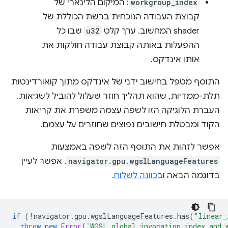
workgroup_index
: המיקום הלינארי של
קבוצת העבודה הנוכחית ברשת הכוללת של
shader המחשוב. ערך קלט
u32
שבו כל
ההפעלות באותה קבוצת עבודה חולקות את
אותו אינדקס.
התוסף מטפל בחישוב ידני של אינדקס מתוך קואורדינטות
תלת-ממדיות, שהוא תהליך חוזר שעלול להוביל לשגיאות.
העברת הלוגיקה הזו לשפה עצמה משפרת את קריאות
הקוד ומבטלת חישובים נפוצים שחוזרים על עצמם.
אפשר לזהות את התוסף הזה לשפה באמצעות
navigator.gpu.wgslLanguageFeatures
. אפשר לעיין
בדוגמה הבאה וב
כוונה לשלוח
.
if
(
!
navigator
.
gpu
.
wgslLanguageFeatures
.
has
(
"linear_
throw
new
Error
(
`WGSL global_invocation_index and 