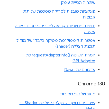
שתהיה הטיית עומק
פונקציות מובנות לסריקה מסכמת של תת
קבוצות
תמיכה ניסיונית בקריאה לציורים מרובים בצורה
עקיפה
אפשרות קימפול "מתימטיקה בלבד" של מודול
תוכנת הצללה (shader)
הסרת השיטה requestAdapterInfo()‎ של
GPUAdapter
עדכונים של Dawn
Chrome 130
מיזוג של שני מקורות
שיפורים במשך הזמן לקימפול של Shader ב-
Metal