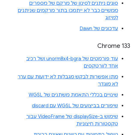
סוגים ניתנים לסינון של מרקם של מספרים
ממשיים כבר לא ייתמכו בתור מרקמים שניתנים
למיזוג
עדכונים של Dawn
Chrome 133
עוד פורמטים של unorm8x4-bgra ושל רכיב
אחד לוורטקסים
מתן אפשרות לבקש מגבלות לא ידועות עם ערך
לא מוגדר
שינויים בכללי התאמת משתנים של WGSL
שיפורים בביצועים של WGSL עם discard
שימוש ב-displaySize של VideoFrame עבור
טקסטורות חיצוניות
טיפול בתמונות עם כיוונים שאינם ברירת