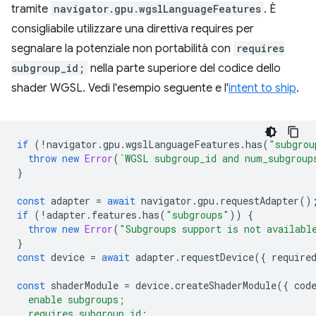
tramite
navigator.gpu.wgslLanguageFeatures
. È
consigliabile utilizzare una direttiva requires per
segnalare la potenziale non portabilità con
requires
subgroup_id;
nella parte superiore del codice dello
shader WGSL. Vedi l'esempio seguente e l'
intent to ship
.
if
(
!
navigator
.
gpu
.
wgslLanguageFeatures
.
has
(
"subgrou
throw
new
Error
(
`WGSL subgroup_id and num_subgroup
}
const
adapter
=
await
navigator
.
gpu
.
requestAdapter
()
if
(
!
adapter
.
features
.
has
(
"subgroups"
))
{
throw
new
Error
(
"Subgroups support is not availabl
}
const
device
=
await
adapter
.
requestDevice
({
require
const
shaderModule
=
device
.
createShaderModule
({
cod
  enable subgroups;
  requires subgroup_id;