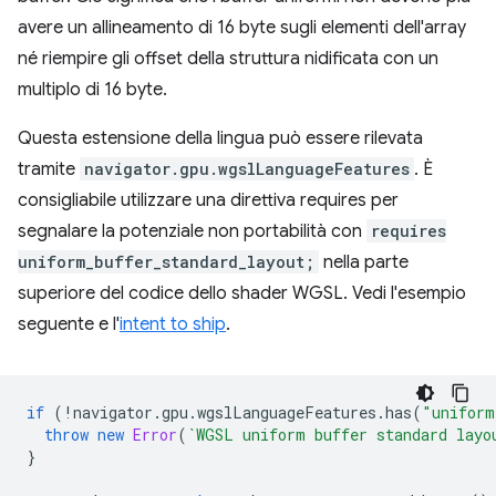
avere un allineamento di 16 byte sugli elementi dell'array
né riempire gli offset della struttura nidificata con un
multiplo di 16 byte.
Questa estensione della lingua può essere rilevata
tramite
navigator.gpu.wgslLanguageFeatures
. È
consigliabile utilizzare una direttiva requires per
segnalare la potenziale non portabilità con
requires
uniform_buffer_standard_layout;
nella parte
superiore del codice dello shader WGSL. Vedi l'esempio
seguente e l'
intent to ship
.
if
(
!
navigator
.
gpu
.
wgslLanguageFeatures
.
has
(
"uniform
throw
new
Error
(
`WGSL uniform buffer standard layo
}