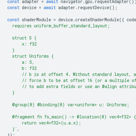
const
adapter
=
await
navigator
.
gpu
.
requestAdapter
()
const
device
=
await
adapter
.
requestDevice
();
const
shaderModule
=
device
.
createShaderModule
({
cod
  requires uniform_buffer_standard_layout;
  struct S {
      x: f32
  }
  struct Uniforms {
      a: S,
      b: f32
      // b is at offset 4. Without standard layout, 
      // force b to be at offset 16 (or a multiple o
      // to add extra fields or use an @align attrib
  }
  @group(0) @binding(0) var<uniform> u: Uniforms;
  @fragment fn fs_main() -> @location(0) vec4<f32> {
      return vec4<f32>(u.a.x);
  }`
,
});