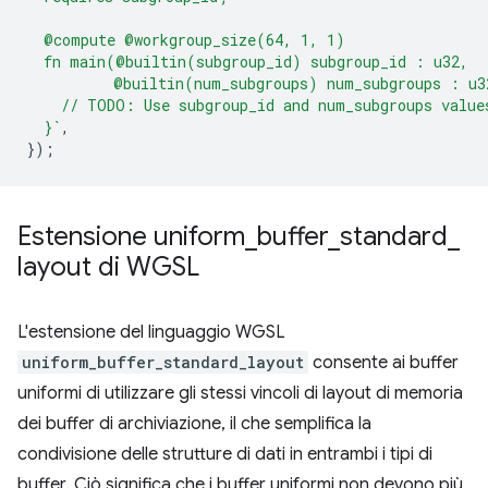
  @compute @workgroup_size(64, 1, 1)
  fn main(@builtin(subgroup_id) subgroup_id : u32,
          @builtin(num_subgroups) num_subgroups : u3
    // TODO: Use subgroup_id and num_subgroups value
  }`
,
});
Estensione uniform
_
buffer
_
standard
_
layout di WGSL
L'estensione del linguaggio WGSL
uniform_buffer_standard_layout
consente ai buffer
uniformi di utilizzare gli stessi vincoli di layout di memoria
dei buffer di archiviazione, il che semplifica la
condivisione delle strutture di dati in entrambi i tipi di
buffer. Ciò significa che i buffer uniformi non devono più