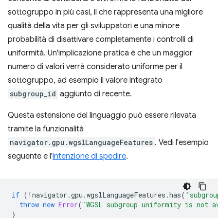
sottogruppo in più casi, il che rappresenta una migliore
qualità della vita per gli sviluppatori e una minore
probabilità di disattivare completamente i controlli di
uniformità. Un'implicazione pratica è che un maggior
numero di valori verrà considerato uniforme per il
sottogruppo, ad esempio il valore integrato
subgroup_id
aggiunto di recente.
Questa estensione del linguaggio può essere rilevata
tramite la funzionalità
navigator.gpu.wgslLanguageFeatures
. Vedi l'esempio
seguente e l'
intenzione di spedire
.
if
(
!
navigator
.
gpu
.
wgslLanguageFeatures
.
has
(
"subgrou
throw
new
Error
(
`WGSL subgroup uniformity is not a
}