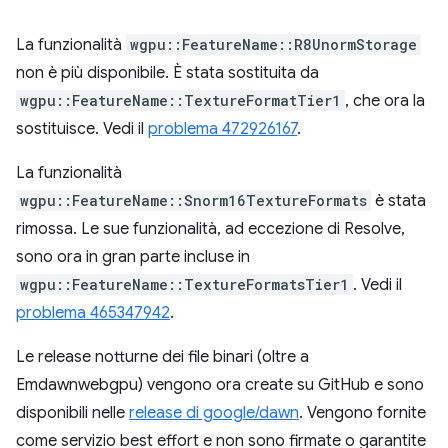
La funzionalità
wgpu::FeatureName::R8UnormStorage
non è più disponibile. È stata sostituita da
wgpu::FeatureName::TextureFormatTier1
, che ora la
sostituisce. Vedi il
problema 472926167
.
La funzionalità
wgpu::FeatureName::Snorm16TextureFormats
è stata
rimossa. Le sue funzionalità, ad eccezione di Resolve,
sono ora in gran parte incluse in
wgpu::FeatureName::TextureFormatsTier1
. Vedi il
problema 465347942
.
Le release notturne dei file binari (oltre a
Emdawnwebgpu) vengono ora create su GitHub e sono
disponibili nelle
release di google/dawn
. Vengono fornite
come servizio best effort e non sono firmate o garantite