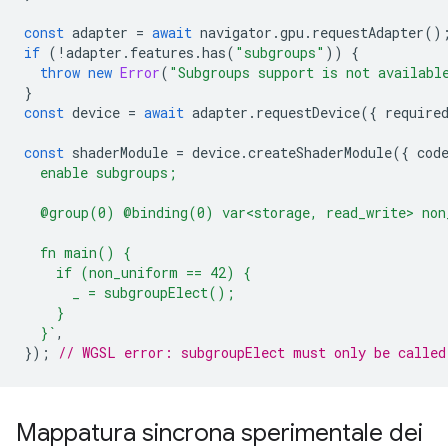
const
adapter
=
await
navigator
.
gpu
.
requestAdapter
()
if
(
!
adapter
.
features
.
has
(
"subgroups"
))
{
throw
new
Error
(
"Subgroups support is not availabl
}
const
device
=
await
adapter
.
requestDevice
({
require
const
shaderModule
=
device
.
createShaderModule
({
cod
  enable subgroups;
  @group(0) @binding(0) var<storage, read_write> non
  fn main() {
    if (non_uniform == 42) {
      _ = subgroupElect();
    }
  }`
,
});
// WGSL error: subgroupElect must only be called
Mappatura sincrona sperimentale dei