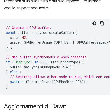
feedback sulla sua utilità e sul suo impatto. Per iniziare,
vedi lo snippet seguente.
// Create a GPU buffer.
const
buffer
=
device
.
createBuffer
({
size
:
42
,
usage
:
GPUBufferUsage
.
COPY_DST
|
GPUBufferUsage
.
M
});
// Map buffer synchronously when possible.
if
(
"mapSync"
in
GPUBuffer
.
prototype
)
{
buffer
.
mapSync
(
GPUMapMode
.
READ
);
}
else
{
// Awaiting allows other code to run, which can cau
await
buffer
.
mapAsync
(
GPUMapMode
.
READ
);
}
Aggiornamenti di Dawn