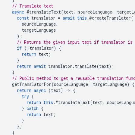
// Translate text
async
#translateText
(
text
,
sourceLanguage
,
targetL
const
translator
=
await
this
.
#createTranslator
(
sourceLanguage
,
targetLanguage
);
// Returns the given input text if translator is 
if
(
!
translator
)
{
return
text
;
}
return
await
translator
.
translate
(
text
);
}
// Public method to get a reusable translation fun
getTranslatorFor
(
sourceLanguage
,
targetLanguage
)
{
return
async
(
text
)
=
>
{
try
{
return
this
.
#translateText
(
text
,
sourceLangu
}
catch
{
return
text
;
}
};
}