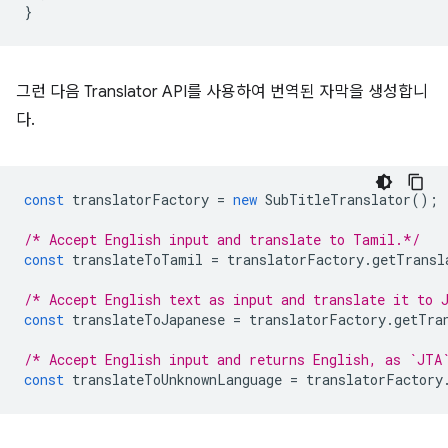
}
그런 다음 Translator API를 사용하여 번역된 자막을 생성합니
다.
const
translatorFactory
=
new
SubTitleTranslator
();
/* Accept English input and translate to Tamil.*/
const
translateToTamil
=
translatorFactory
.
getTransl
/* Accept English text as input and translate it to 
const
translateToJapanese
=
translatorFactory
.
getTra
/* Accept English input and returns English, as `JTA
const
translateToUnknownLanguage
=
translatorFactory