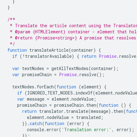
}
}
/**
 * Translate the article content using the Translato
 * @param {HTMLElement} container - element that hol
 * @return {Promise<string>} A promise that resolves
 */
function
translateArticle
(
container
)
{
if
(
!
translatorAvailable
)
{
return
Promise
.
resolve
var
textNodes
=
getAllTextNodes
(
container
);
var
promiseChain
=
Promise
.
resolve
();
textNodes
.
forEach
(
function
(
element
)
{
if
(
IGNORED_TEXT_NODES
.
indexOf
(
element
.
nodeValu
var
message
=
element
.
nodeValue
;
promiseChain
=
promiseChain
.
then
(
function
()
{
return
translator
.
translate
(
message
).
then
(
func
element
.
nodeValue
=
translated
;
}).
catch
(
function
(
error
)
{
console
.
error
(
'Translation error:'
,
error
);
});