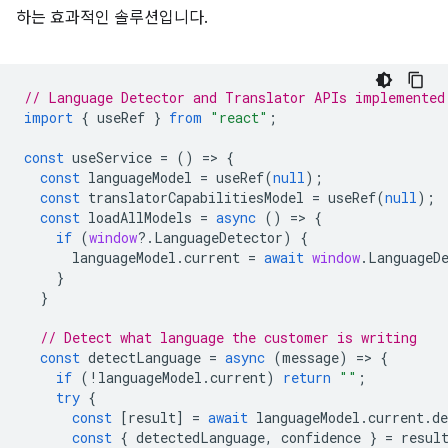
하는 효과적인 솔루션입니다.
// Language Detector and Translator APIs implemented
import
{
useRef
}
from
"react"
;
const
useService
=
()
=
>
{
const
languageModel
=
useRef
(
null
);
const
translatorCapabilitiesModel
=
useRef
(
null
);
const
loadAllModels
=
async
()
=
>
{
if
(
window
?
.
LanguageDetector
)
{
languageModel
.
current
=
await
window
.
LanguageD
}
}
// Detect what language the customer is writing
const
detectLanguage
=
async
(
message
)
=
>
{
if
(
!
languageModel
.
current
)
return
""
;
try
{
const
[
result
]
=
await
languageModel
.
current
.
de
const
{
detectedLanguage
,
confidence
}
=
resul