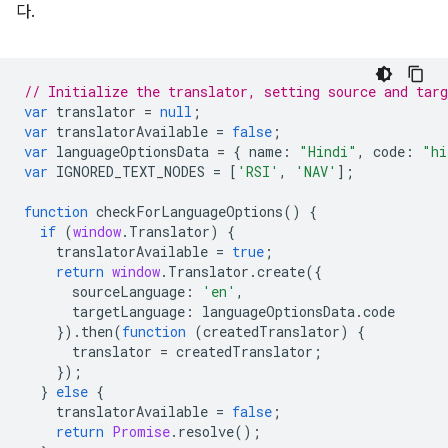
다.
// Initialize the translator, setting source and targ
var
translator
=
null
;
var
translatorAvailable
=
false
;
var
languageOptionsData
=
{
name
:
"Hindi"
,
code
:
"hi
var
IGNORED_TEXT_NODES
=
[
'RSI'
,
'NAV'
];
function
checkForLanguageOptions
()
{
if
(
window
.
Translator
)
{
translatorAvailable
=
true
;
return
window
.
Translator
.
create
({
sourceLanguage
:
'en'
,
targetLanguage
:
languageOptionsData
.
code
}).
then
(
function
(
createdTranslator
)
{
translator
=
createdTranslator
;
});
}
else
{
translatorAvailable
=
false
;
return
Promise
.
resolve
();