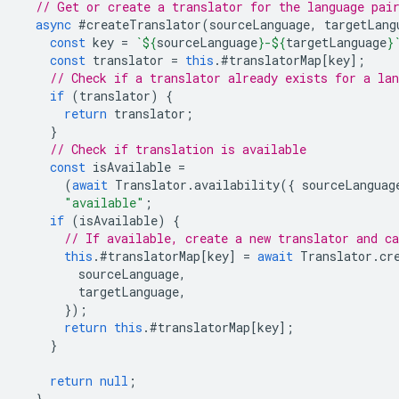
// Get or create a translator for the language pai
async
#createTranslator
(
sourceLanguage
,
targetLang
const
key
=
`
${
sourceLanguage
}
-
${
targetLanguage
}
const
translator
=
this
.
#translatorMap
[
key
];
// Check if a translator already exists for a la
if
(
translator
)
{
return
translator
;
}
// Check if translation is available
const
isAvailable
=
(
await
Translator
.
availability
({
sourceLanguag
"available"
;
if
(
isAvailable
)
{
// If available, create a new translator and ca
this
.
#translatorMap
[
key
]
=
await
Translator
.
cr
sourceLanguage
,
targetLanguage
,
});
return
this
.
#translatorMap
[
key
];
}
return
null
;
}