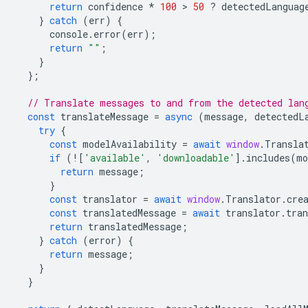
return
confidence
*
100
 > 
50
?
detectedLanguag
}
catch
(
err
)
{
console
.
error
(
err
);
return
""
;
}
};
// Translate messages to and from the detected lan
const
translateMessage
=
async
(
message
,
detectedL
try
{
const
modelAvailability
=
await
window
.
Transla
if
(
!
[
'available'
,
'downloadable'
].
includes
(
mo
return
message
;
}
const
translator
=
await
window
.
Translator
.
cre
const
translatedMessage
=
await
translator
.
tran
return
translatedMessage
;
}
catch
(
error
)
{
return
message
;
}
}