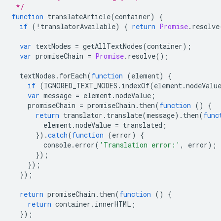
 */
function
translateArticle
(
container
)
{
if
(
!
translatorAvailable
)
{
return
Promise
.
resolve
var
textNodes
=
getAllTextNodes
(
container
);
var
promiseChain
=
Promise
.
resolve
();
textNodes
.
forEach
(
function
(
element
)
{
if
(
IGNORED_TEXT_NODES
.
indexOf
(
element
.
nodeValu
var
message
=
element
.
nodeValue
;
promiseChain
=
promiseChain
.
then
(
function
()
{
return
translator
.
translate
(
message
).
then
(
func
element
.
nodeValue
=
translated
;
}).
catch
(
function
(
error
)
{
console
.
error
(
'Translation error:'
,
error
);
});
});
});
return
promiseChain
.
then
(
function
()
{
return
container
.
innerHTML
;
});