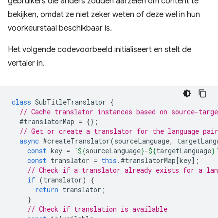
gebruikers die anders zouden aarzelen om content te
bekijken, omdat ze niet zeker weten of deze wel in hun
voorkeurstaal beschikbaar is.
Het volgende codevoorbeeld initialiseert en stelt de
vertaler in.
class
SubTitleTranslator
{
// Cache translator instances based on source-targ
#translatorMap
=
{};
// Get or create a translator for the language pai
async
#createTranslator
(
sourceLanguage
,
targetLang
const
key
=
`
${
sourceLanguage
}
-
${
targetLanguage
}
const
translator
=
this
.
#translatorMap
[
key
];
// Check if a translator already exists for a la
if
(
translator
)
{
return
translator
;
}
// Check if translation is available