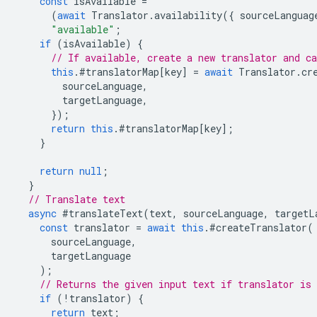
const
isAvailable
=
(
await
Translator
.
availability
({
sourceLanguag
"available"
;
if
(
isAvailable
)
{
// If available, create a new translator and ca
this
.
#translatorMap
[
key
]
=
await
Translator
.
cr
sourceLanguage
,
targetLanguage
,
});
return
this
.
#translatorMap
[
key
];
}
return
null
;
}
// Translate text
async
#translateText
(
text
,
sourceLanguage
,
targetL
const
translator
=
await
this
.
#createTranslator
(
sourceLanguage
,
targetLanguage
);
// Returns the given input text if translator is 
if
(
!
translator
)
{
return
text
;