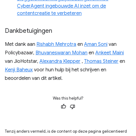
CyberAgent ingebouwde AI inzet om de
contentcreatie te verbeteren
Dankbetuigingen
Met dank aan
Rishabh Mehrotra
en
Aman Soni
van
Policybazaar,
Bhuvaneswaran Mohan
en
Ankeet Maini
van JioHotstar,
Alexandra Klepper
,
Thomas Steiner
en
Kenji Baheux
voor hun hulp bij het schrijven en
beoordelen van dit artikel.
Was this helpful?
Tenzij anders vermeld, is de content op deze pagina gelicentieerd