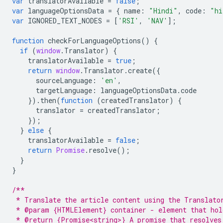
var
translatorAvailable
=
false
;
var
languageOptionsData
=
{
name
:
"Hindi"
,
code
:
"hi
var
IGNORED_TEXT_NODES
=
[
'RSI'
,
'NAV'
];
function
checkForLanguageOptions
()
{
if
(
window
.
Translator
)
{
translatorAvailable
=
true
;
return
window
.
Translator
.
create
({
sourceLanguage
:
'en'
,
targetLanguage
:
languageOptionsData
.
code
}).
then
(
function
(
createdTranslator
)
{
translator
=
createdTranslator
;
});
}
else
{
translatorAvailable
=
false
;
return
Promise
.
resolve
();
}
}
/**
 * Translate the article content using the Translato
 * @param {HTMLElement} container - element that hol
 * @return {Promise<string>} A promise that resolves