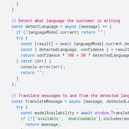
}
}
// Detect what language the customer is writing
const
detectLanguage
=
async
(
message
)
=
>
{
if
(
!
languageModel
.
current
)
return
""
;
try
{
const
[
result
]
=
await
languageModel
.
current
.
de
const
{
detectedLanguage
,
confidence
}
=
resul
return
confidence
*
100
 > 
50
?
detectedLanguag
}
catch
(
err
)
{
console
.
error
(
err
);
return
""
;
}
};
// Translate messages to and from the detected lan
const
translateMessage
=
async
(
message
,
detectedL
try
{
const
modelAvailability
=
await
window
.
Transla
if
(
!
[
'available'
,
'downloadable'
].
includes
(
mo
return
message
;