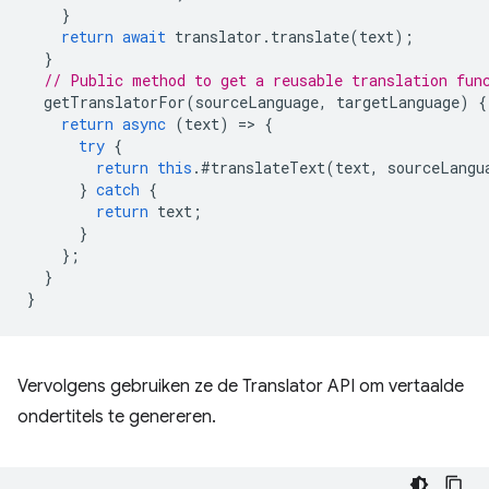
}
return
await
translator
.
translate
(
text
);
}
// Public method to get a reusable translation fun
getTranslatorFor
(
sourceLanguage
,
targetLanguage
)
{
return
async
(
text
)
=
>
{
try
{
return
this
.
#translateText
(
text
,
sourceLangu
}
catch
{
return
text
;
}
};
}
}
Vervolgens gebruiken ze de Translator API om vertaalde
ondertitels te genereren.