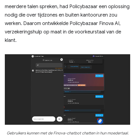
meerdere talen spreken, had Policybazaar een oplossing
nodig die over tijdzones en buiten kantooruren zou
werken. Daarom ontwikkelde Policybazaar Finova AI,
verzekeringshulp op maat in de voorkeurstaal van de
klant.
Gebruikers kunnen met de Finova-chatbot chatten in hun moedertaal.