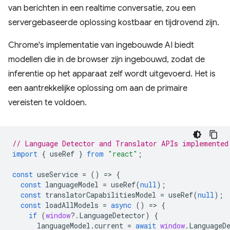
van berichten in een realtime conversatie, zou een
servergebaseerde oplossing kostbaar en tijdrovend zijn.
Chrome's implementatie van ingebouwde AI biedt
modellen die in de browser zijn ingebouwd, zodat de
inferentie op het apparaat zelf wordt uitgevoerd. Het is
een aantrekkelijke oplossing om aan de primaire
vereisten te voldoen.
// Language Detector and Translator APIs implemented
import
{
useRef
}
from
"react"
;
const
useService
=
()
=
>
{
const
languageModel
=
useRef
(
null
);
const
translatorCapabilitiesModel
=
useRef
(
null
);
const
loadAllModels
=
async
()
=
>
{
if
(
window
?
.
LanguageDetector
)
{
languageModel
.
current
=
await
window
.
LanguageD