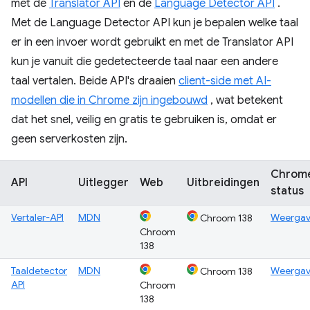
met de
Translator API
en de
Language Detector API
.
Met de Language Detector API kun je bepalen welke taal
er in een invoer wordt gebruikt en met de Translator API
kun je vanuit die gedetecteerde taal naar een andere
taal vertalen. Beide API's draaien
client-side met AI-
modellen die in Chrome zijn ingebouwd
, wat betekent
dat het snel, veilig en gratis te gebruiken is, omdat er
geen serverkosten zijn.
Chrom
API
Uitlegger
Web
Uitbreidingen
status
Vertaler-API
MDN
Weerga
Chroom 138
Chroom
138
Taaldetector
MDN
Weerga
Chroom 138
API
Chroom
138