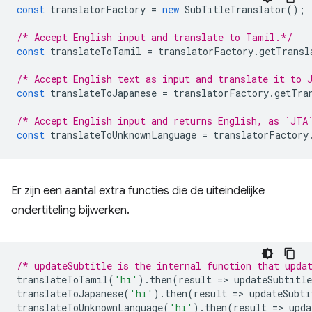
const
translatorFactory
=
new
SubTitleTranslator
();
/* Accept English input and translate to Tamil.*/
const
translateToTamil
=
translatorFactory
.
getTransl
/* Accept English text as input and translate it to 
const
translateToJapanese
=
translatorFactory
.
getTra
/* Accept English input and returns English, as `JTA
const
translateToUnknownLanguage
=
translatorFactory
Er zijn een aantal extra functies die de uiteindelijke
ondertiteling bijwerken.
/* updateSubtitle is the internal function that upda
translateToTamil
(
'hi'
).
then
(
result
=
>
updateSubtitle
translateToJapanese
(
'hi'
).
then
(
result
=
>
updateSubti
translateToUnknownLanguage
(
'hi'
).
then
(
result
=
>
upda