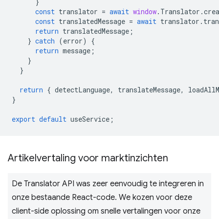
}
const
translator
=
await
window
.
Translator
.
cre
const
translatedMessage
=
await
translator
.
tran
return
translatedMessage
;
}
catch
(
error
)
{
return
message
;
}
}
return
{
detectLanguage
,
translateMessage
,
loadAll
}
export
default
useService
;
Artikelvertaling voor marktinzichten
De Translator API was zeer eenvoudig te integreren in
onze bestaande React-code. We kozen voor deze
client-side oplossing om snelle vertalingen voor onze