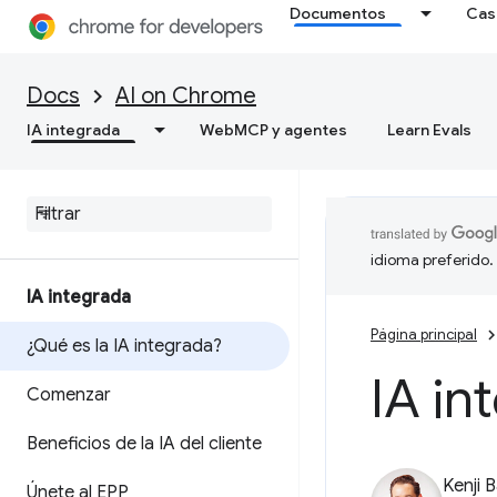
Documentos
Cas
Docs
AI on Chrome
IA integrada
WebMCP y agentes
Learn Evals
idioma preferido.
IA integrada
Página principal
¿Qué es la IA integrada?
IA in
Comenzar
Beneficios de la IA del cliente
Kenji 
Únete al EPP