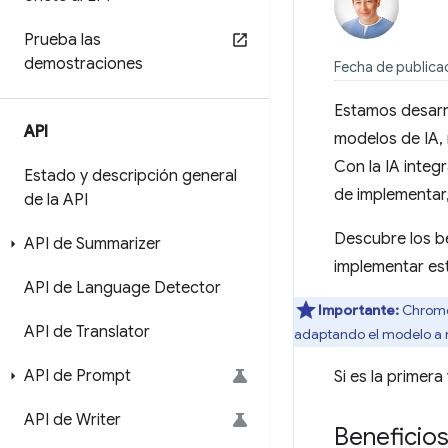
Prueba las
demostraciones
Fecha de publica
Estamos desar
API
modelos de IA,
Con la IA integ
Estado y descripción general
de implementar,
de la API
Descubre los b
API de Summarizer
implementar es
API de Language Detector
Importante:
Chrome 
API de Translator
adaptando el modelo a 
API de Prompt
Si es la primer
API de Writer
Beneficios