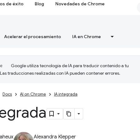
os de éxito
Blog
Novedades de Chrome
Acelerar el procesamiento
IA en Chrome
Google utiliza tecnología de IA para traducir contenido a tu
 Las traducciones realizadas con IA pueden contener errores.
Docs
AI on Chrome
IA integrada
tegrada
Baheux
Alexandra Klepper