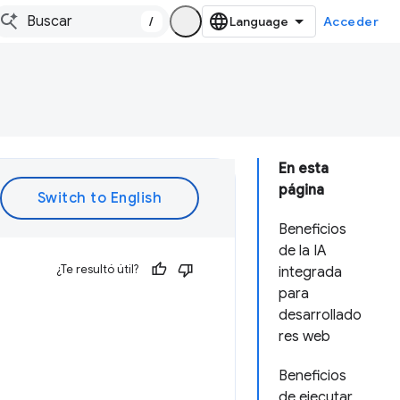
/
Acceder
En esta
página
Beneficios
de la IA
¿Te resultó útil?
integrada
para
desarrollado
res web
Beneficios
de ejecutar