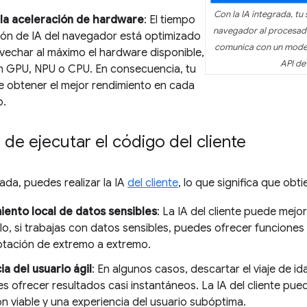
Con la IA integrada, tu 
la aceleración de hardware
: El tiempo
navegador al procesado
ión de IA del navegador está optimizado
comunica con un modelo
vechar al máximo el hardware disponible,
API de
n GPU, NPU o CPU. En consecuencia, tu
 obtener el mejor rendimiento en cada
o.
 de ejecutar el código del cliente
rada, puedes realizar la IA
del cliente
, lo que significa que obt
ento local de datos sensibles
: La IA del cliente puede mejor
o, si trabajas con datos sensibles, puedes ofrecer funciones
ptación de extremo a extremo.
ia del usuario ágil
: En algunos casos, descartar el viaje de ida
 ofrecer resultados casi instantáneos. La IA del cliente pued
n viable y una experiencia del usuario subóptima.