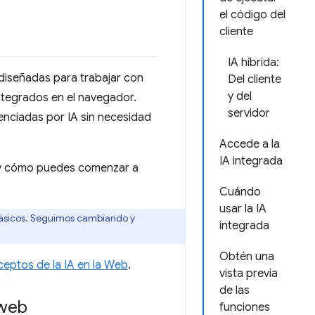
el código del
cliente
IA híbrida:
diseñadas para trabajar con
Del cliente
y del
ntegrados en el navegador.
servidor
tenciadas por IA sin necesidad
Accede a la
IA integrada
n y cómo puedes comenzar a
Cuándo
usar la IA
ásicos. Seguimos cambiando y
integrada
Obtén una
ceptos de la IA en la Web
.
vista previa
de las
 web
funciones