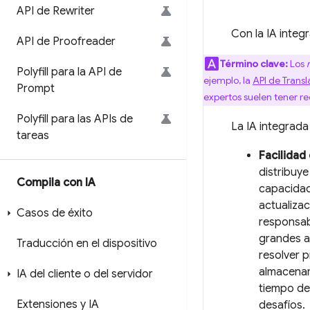
API de Rewriter
Con la IA inte
API de Proofreader
Término clave:
Los
Polyfill para la API de
ejemplo, la
API de Transl
Prompt
expertos suelen tener re
Polyfill para las APIs de
La IA integrada
tareas
Facilidad
distribuye
Compila con IA
capacidad 
actualizac
Casos de éxito
responsab
grandes a
Traducción en el dispositivo
resolver 
almacenam
IA del cliente o del servidor
tiempo de 
Extensiones y IA
desafíos.