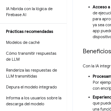
Acceso a 
IA híbrida con la lógica de
de ejecuc
Firebase AI
para apro
ya sea co
app puede
Prácticas recomendadas
dispositiv
Modelos de caché
Beneficios
Cómo transmitir respuestas
de LLM
Con la IA integ
Renderiza las respuestas de
LLM transmitidas
Procesami
Por ejempl
Depura el modelo integrado
con encri
Experienc
Informa a los usuarios sobre la
que puedes
descarga del modelo
una funció