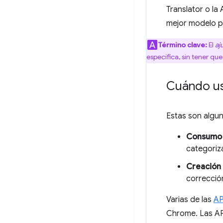
Translator o la
mejor modelo pa
Término clave:
El
aj
específica, sin tener q
Cuándo usa
Estas son algun
Consumo 
categoriza
Creación 
correcció
Varias de las
AP
Chrome. Las API