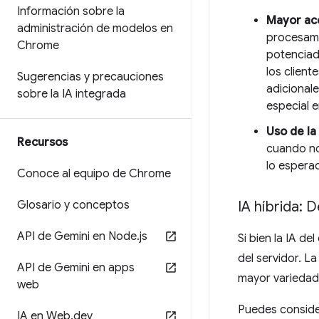
Información sobre la
Mayor acc
administración de modelos en
procesami
Chrome
potenciad
los client
Sugerencias y precauciones
adicionale
sobre la IA integrada
especial e
Uso de la
Recursos
cuando no
lo espera
Conoce al equipo de Chrome
Glosario y conceptos
IA híbrida: D
API de Gemini en Node
.
js
Si bien la IA d
del servidor. L
API de Gemini en apps
mayor variedad 
web
Puedes consider
IA en Web
.
dev