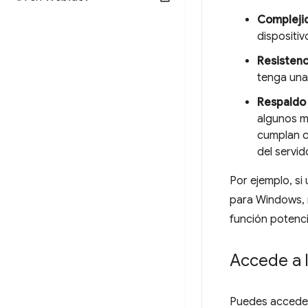
Compleji
dispositiv
Resistenc
tenga una
Respaldo
algunos m
cumplan c
del servid
Por ejemplo, si
para Windows, 
función potenci
Accede a l
Puedes acceder