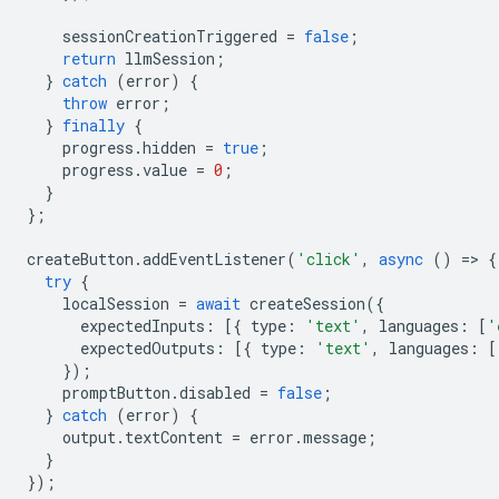
sessionCreationTriggered
=
false
;
return
llmSession
;
}
catch
(
error
)
{
throw
error
;
}
finally
{
progress
.
hidden
=
true
;
progress
.
value
=
0
;
}
};
createButton
.
addEventListener
(
'click'
,
async
()
=
>
{
try
{
localSession
=
await
createSession
({
expectedInputs
:
[{
type
:
'text'
,
languages
:
[
'
expectedOutputs
:
[{
type
:
'text'
,
languages
:
[
});
promptButton
.
disabled
=
false
;
}
catch
(
error
)
{
output
.
textContent
=
error
.
message
;
}
});