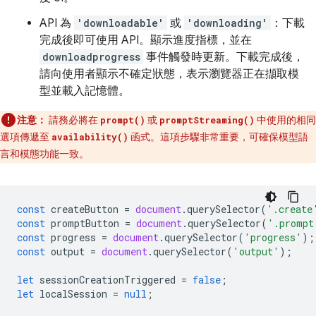
API 為
'downloadable'
或
'downloading'
：下載
完成後即可使用 API。顯示進度指標，並在
downloadprogress
事件觸發時更新。下載完成後，
請向使用者顯示不確定狀態，表示瀏覽器正在擷取模
型並載入記憶體。
注意：
請務必將在
或
中使用的相同
prompt()
promptStreaming()
選項傳遞至
函式。這項步驟非常重要，可確保模型語
availability()
言和模態功能一致。
const
createButton
=
document
.
querySelector
(
'.create
const
promptButton
=
document
.
querySelector
(
'.prompt
const
progress
=
document
.
querySelector
(
'progress'
);
const
output
=
document
.
querySelector
(
'output'
);
let
sessionCreationTriggered
=
false
;
let
localSession
=
null
;