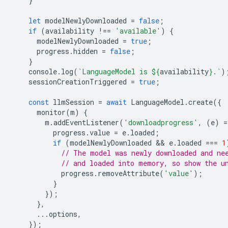
}
let
modelNewlyDownloaded
=
false
;
if
(
availability
!==
'available'
)
{
modelNewlyDownloaded
=
true
;
progress
.
hidden
=
false
;
}
console
.
log
(
`LanguageModel is 
${
availability
}
.`
)
sessionCreationTriggered
=
true
;
const
llmSession
=
await
LanguageModel
.
create
({
monitor
(
m
)
{
m
.
addEventListener
(
'downloadprogress'
,
(
e
)
=
progress
.
value
=
e
.
loaded
;
if
(
modelNewlyDownloaded
 && 
e
.
loaded
===
1
// The model was newly downloaded and ne
// and loaded into memory, so show the u
progress
.
removeAttribute
(
'value'
);
}
});
},
...
options
,
});