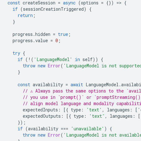
const
createSession
=
async
(
options
=
{})
=
>
{
if
(
sessionCreationTriggered
)
{
return
;
}
progress
.
hidden
=
true
;
progress
.
value
=
0
;
try
{
if
(
!
(
'LanguageModel'
in
self
))
{
throw
new
Error
(
'LanguageModel is not supporte
}
const
availability
=
await
LanguageModel
.
availab
// ⚠️ Always pass the same options to the `avai
// you use in `prompt()` or `promptStreaming()
// align model language and modality capabilit
expectedInputs
:
[{
type
:
'text'
,
languages
:
[
'
expectedOutputs
:
[{
type
:
'text'
,
languages
:
[
});
if
(
availability
===
'unavailable'
)
{
throw
new
Error
(
'LanguageModel is not availabl