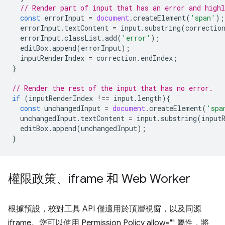
// Render part of input that has an error and highl
const
errorInput
=
document
.
createElement
(
'span'
);
errorInput
.
textContent
=
input
.
substring
(
correctio
errorInput
.
classList
.
add
(
'error'
);
editBox
.
append
(
errorInput
);
inputRenderIndex
=
correction
.
endIndex
;
}
// Render the rest of the input that has no error.
if
(
inputRenderIndex
!==
input
.
length
){
const
unchangedInput
=
document
.
createElement
(
'spa
unchangedInput
.
textContent
=
input
.
substring
(
input
editBox
.
append
(
unchangedInput
);
}
權限政策、iframe 和 Web Worker
根據預設，校對工具 API 僅適用於頂層視窗，以及同源
iframe。您可以使用 Permission Policy allow="" 屬性，將