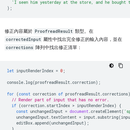
'I seen him yesterday at the store, and he bought 
);
修正內容屬於
ProofreadResult
類型。在
correctedInput
屬性中找出完全修正的輸入內容，並在
corrections
陣列中找出修正清單：
let
inputRenderIndex
=
0
;
console
.
log
(
proofreadResult
.
correction
);
for
(
const
correction
of
proofreadResult
.
corrections
// Render part of input that has no error.
if
(
correction
.
startIndex
 > 
inputRenderIndex
)
{
const
unchangedInput
=
document
.
createElement
(
's
unchangedInput
.
textContent
=
input
.
substring
(
inp
editBox
.
append
(
unchangedInput
);
}