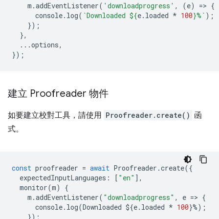
m
.
addEventListener
(
'downloadprogress'
,
(
e
)
=
>
{
console
.
log
(
`Downloaded 
${
e
.
loaded
*
100
}
%`
);
});
},
...
options
,
});
建立 Proofreader 物件
如要建立校對工具，請使用
Proofreader.create()
函
式。
const
proofreader
=
await
Proofreader
.
create
({
expectedInputLanguages
:
[
"en"
],
monitor
(
m
)
{
m
.
addEventListener
(
"downloadprogress"
,
e
=
>
{
console
.
log
(
Downloaded
$
{
e
.
loaded
*
100
}
%
);
});