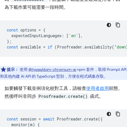
為下載作業可能需要一段時間。
const
options
=
{
expectedInputLanguages
:
[
'en'
],
};
const
available
=
if
(
Proofreader
.
availability
(
"down
提示：
使用
@types/dom-chromium-ai
npm 套件，取得 Prompt API
和其他內建 AI API 的 TypeScript 型別，方便在程式碼集存取。
如要觸發下載並例項化校對工具，請檢查
使用者啟用
狀態。
然後呼叫非同步
Proofreader.create()
函式。
const
session
=
await
Proofreader
.
create
({
monitor
(
m
)
{