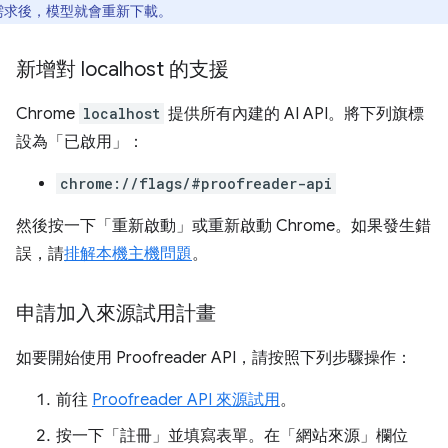
需求後，模型就會重新下載。
新增對 localhost 的支援
Chrome
localhost
提供所有內建的 AI API。將下列旗標
設為「已啟用」
：
chrome://flags/#proofreader-api
然後按一下「重新啟動」
或重新啟動 Chrome。如果發生錯
誤，請
排解本機主機問題
。
申請加入來源試用計畫
如要開始使用 Proofreader API，請按照下列步驟操作：
前往
Proofreader API 來源試用
。
按一下「註冊」
並填寫表單。在「網站來源」欄位