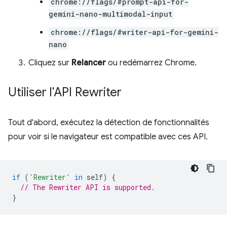
chrome://flags/#prompt-api-for-
gemini-nano-multimodal-input
chrome://flags/#writer-api-for-gemini-
nano
Cliquez sur
Relancer
ou redémarrez Chrome.
Utiliser l'API Rewriter
Tout d'abord, exécutez la détection de fonctionnalités
pour voir si le navigateur est compatible avec ces API.
if
(
'Rewriter'
in
self
)
{
// The Rewriter API is supported.
}