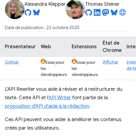
Alexandra Klepper
Thomas Steiner
Date de publication : 22 octobre 2025
État de
Présentateur
Web
Extensions
Inte
Chrome
GitHub
Afficher
Inte
Essai pour
Essai pour
de t
les
les
développeurs
développeurs
L'API Rewriter vous aide à réviser et à restructurer du
texte. Cette API et l'
API Writer
font partie de la
proposition d'API d'aide à la rédaction
.
Ces API peuvent vous aider à améliorer les contenus
créés par les utilisateurs.