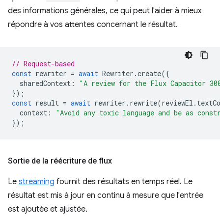
des informations générales, ce qui peut l'aider à mieux
répondre à vos attentes concernant le résultat.
// Request-based
const
rewriter
=
await
Rewriter
.
create
({
sharedContext
:
"A review for the Flux Capacitor 30
});
const
result
=
await
rewriter
.
rewrite
(
reviewEl
.
textC
context
:
"Avoid any toxic language and be as const
});
Sortie de la réécriture de flux
Le
streaming
fournit des résultats en temps réel. Le
résultat est mis à jour en continu à mesure que l'entrée
est ajoutée et ajustée.