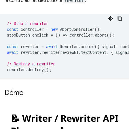
le contrôleur et détruisez le
rewriter
.
// Stop a rewriter
const
controller
=
new
AbortController
();
stopButton
.
onclick
=
()
=
>
controller
.
abort
();
const
rewriter
=
await
Rewriter
.
create
({
signal
:
con
await
rewriter
.
rewrite
(
reviewEl
.
textContent
,
{
signa
// Destroy a rewriter
rewriter
.
destroy
();
Démo