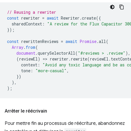
// Reusing a rewriter
const
rewriter
=
await
Rewriter
.
create
({
sharedContext
:
"A review for the Flux Capacitor 30
});
const
rewrittenReviews
=
await
Promise
.
all
(
Array
.
from
(
document
.
querySelectorAll
(
"#reviews > .review"
),
(
reviewEl
)
=
>
rewriter
.
rewrite
(
reviewEl
.
textCont
context
:
"Avoid any toxic language and be as c
tone
:
"more-casual"
,
})
),
);
Arrêter le réécrivain
Pour mettre fin au processus de réécriture, abandonnez