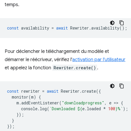
temps.
const
availability
=
await
Rewriter
.
availability
();
Pour déclencher le téléchargement du modèle et
démarrer le réécriveur, vérifiez l'
activation par l'utilisateur
et appelez la fonction
Rewriter.create()
.
const
rewriter
=
await
Rewriter
.
create
({
monitor
(
m
)
{
m
.
addEventListener
(
"downloadprogress"
,
e
=
>
{
console
.
log
(
`Downloaded 
${
e
.
loaded
*
100
}
%`
);
});
}
});