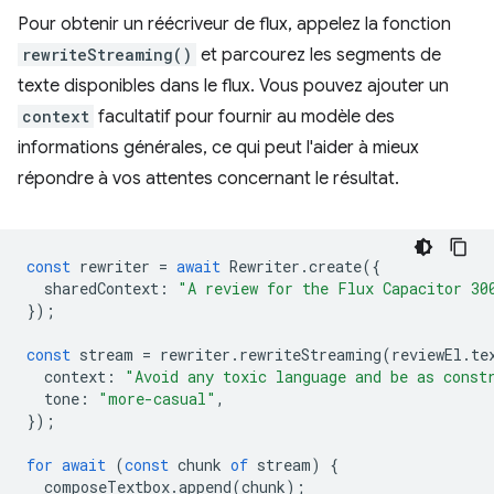
Pour obtenir un réécriveur de flux, appelez la fonction
rewriteStreaming()
et parcourez les segments de
texte disponibles dans le flux. Vous pouvez ajouter un
context
facultatif pour fournir au modèle des
informations générales, ce qui peut l'aider à mieux
répondre à vos attentes concernant le résultat.
const
rewriter
=
await
Rewriter
.
create
({
sharedContext
:
"A review for the Flux Capacitor 30
});
const
stream
=
rewriter
.
rewriteStreaming
(
reviewEl
.
te
context
:
"Avoid any toxic language and be as const
tone
:
"more-casual"
,
});
for
await
(
const
chunk
of
stream
)
{
composeTextbox
.
append
(
chunk
);