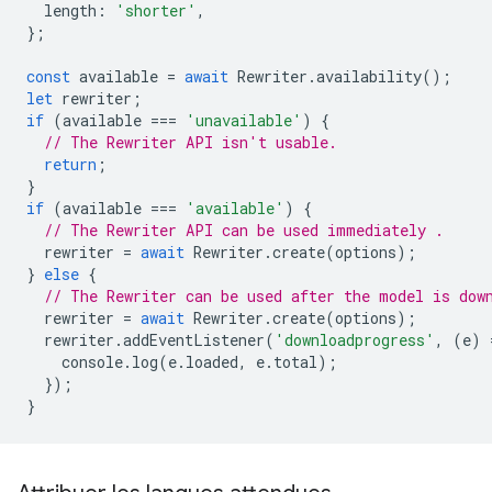
length
:
'shorter'
,
};
const
available
=
await
Rewriter
.
availability
();
let
rewriter
;
if
(
available
===
'unavailable'
)
{
// The Rewriter API isn't usable.
return
;
}
if
(
available
===
'available'
)
{
// The Rewriter API can be used immediately .
rewriter
=
await
Rewriter
.
create
(
options
);
}
else
{
// The Rewriter can be used after the model is dow
rewriter
=
await
Rewriter
.
create
(
options
);
rewriter
.
addEventListener
(
'downloadprogress'
,
(
e
)
console
.
log
(
e
.
loaded
,
e
.
total
);
});
}