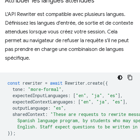
Attribuer les langues attendues
L'API Rewriter est compatible avec plusieurs langues.
Définissez les langues d'entrée, de sortie et de contexte
attendues lorsque vous créez votre session. Cela
permet au navigateur de refuser la requête s'il ne peut
pas prendre en charge une combinaison de langues
spécifique.
const
rewriter
=
await
Rewriter
.
create
({
tone
:
"more-formal"
,
expectedInputLanguages
:
[
"en"
,
"ja"
,
"es"
],
expectedContextLanguages
:
[
"en"
,
"ja"
,
"es"
],
outputLanguage
:
"es"
,
sharedContext
:
"These are requests to rewrite mess
    Spanish language program, by students who may sp
    English. Staff expect questions to be written in
});