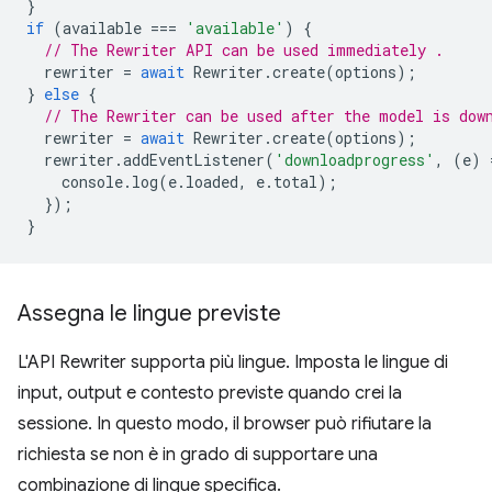
}
if
(
available
===
'available'
)
{
// The Rewriter API can be used immediately .
rewriter
=
await
Rewriter
.
create
(
options
);
}
else
{
// The Rewriter can be used after the model is dow
rewriter
=
await
Rewriter
.
create
(
options
);
rewriter
.
addEventListener
(
'downloadprogress'
,
(
e
)
console
.
log
(
e
.
loaded
,
e
.
total
);
});
}
Assegna le lingue previste
L'API Rewriter supporta più lingue. Imposta le lingue di
input, output e contesto previste quando crei la
sessione. In questo modo, il browser può rifiutare la
richiesta se non è in grado di supportare una
combinazione di lingue specifica.