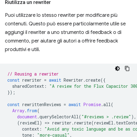
Riutilizza un rewriter
Puoi utilizzare lo stesso rewriter per modificare più
contenuti. Questo può essere particolarmente utile se
aggiungi il rewriter a uno strumento di feedback o di
commento, per aiutare gli autori a offrire feedback
produttivi e utili.
// Reusing a rewriter
const
rewriter
=
await
Rewriter
.
create
({
sharedContext
:
"A review for the Flux Capacitor 30
});
const
rewrittenReviews
=
await
Promise
.
all
(
Array
.
from
(
document
.
querySelectorAll
(
"#reviews > .review"
),
(
reviewEl
)
=
>
rewriter
.
rewrite
(
reviewEl
.
textCont
context
:
"Avoid any toxic language and be as c
tone
:
"more-casual"
,