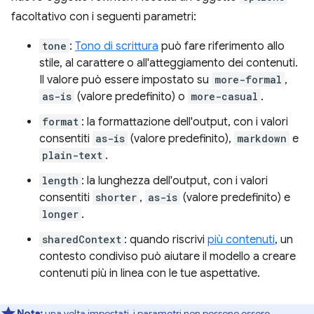
facoltativo con i seguenti parametri:
tone
:
Tono di scrittura
può fare riferimento allo
stile, al carattere o all'atteggiamento dei contenuti.
Il valore può essere impostato su
more-formal
,
as-is
(valore predefinito) o
more-casual
.
format
: la formattazione dell'output, con i valori
consentiti
as-is
(valore predefinito),
markdown
e
plain-text
.
length
: la lunghezza dell'output, con i valori
consentiti
shorter
,
as-is
(valore predefinito) e
longer
.
sharedContext
: quando riscrivi
più contenuti
, un
contesto condiviso può aiutare il modello a creare
contenuti più in linea con le tue aspettative.
Nota:
una volta impostati, i parametri non possono essere