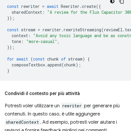
const
rewriter
=
await
Rewriter
.
create
({
sharedContext
:
"A review for the Flux Capacitor 30
});
const
stream
=
rewriter
.
rewriteStreaming
(
reviewEl
.
te
context
:
"Avoid any toxic language and be as const
tone
:
"more-casual"
,
});
for
await
(
const
chunk
of
stream
)
{
composeTextbox
.
append
(
chunk
);
}
Condividi il contesto per più attività
Potresti voler utilizzare un
rewriter
per generare più
contenuti. In questo caso, è utile aggiungere
sharedContext
. Ad esempio, potresti voler aiutare i
revisori a fornire feedback migliori nei commenti.