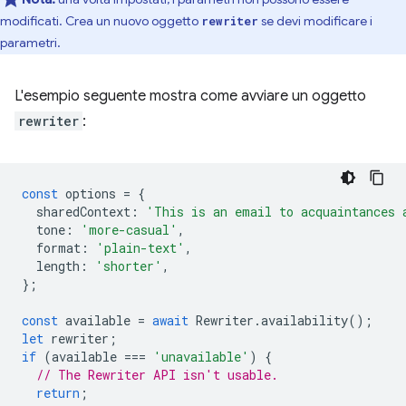
modificati. Crea un nuovo oggetto
se devi modificare i
rewriter
parametri.
L'esempio seguente mostra come avviare un oggetto
rewriter
:
const
options
=
{
sharedContext
:
'This is an email to acquaintances 
tone
:
'more-casual'
,
format
:
'plain-text'
,
length
:
'shorter'
,
};
const
available
=
await
Rewriter
.
availability
();
let
rewriter
;
if
(
available
===
'unavailable'
)
{
// The Rewriter API isn't usable.
return
;