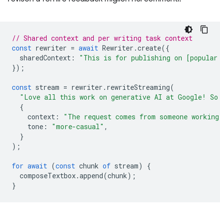
// Shared context and per writing task context
const
rewriter
=
await
Rewriter
.
create
({
sharedContext
:
"This is for publishing on [popular
});
const
stream
=
rewriter
.
rewriteStreaming
(
"Love all this work on generative AI at Google! So
{
context
:
"The request comes from someone working
tone
:
"more-casual"
,
}
);
for
await
(
const
chunk
of
stream
)
{
composeTextbox
.
append
(
chunk
);
}