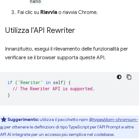
nano
Fai clic su
Riavvia
o riavvia Chrome.
Utilizza l'API Rewriter
Innanzitutto, esegui il rilevamento delle funzionalità per
verificare se il browser supporta queste API.
if
(
'Rewriter'
in
self
)
{
// The Rewriter API is supported.
}
Suggerimento:
utilizza il pacchetto npm
@types/dom-chromium-
ai
per ottenere le definizioni di tipo TypeScript per l'API Prompt e altre
API AI integrate per un accesso più semplice nel codebase.