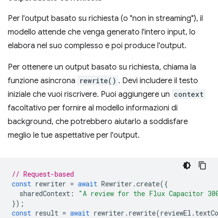
Per l'output basato su richiesta (o "non in streaming"), il
modello attende che venga generato l'intero input, lo
elabora nel suo complesso e poi produce l'output.
Per ottenere un output basato su richiesta, chiama la
funzione asincrona
rewrite()
. Devi includere il testo
iniziale che vuoi riscrivere. Puoi aggiungere un
context
facoltativo per fornire al modello informazioni di
background, che potrebbero aiutarlo a soddisfare
meglio le tue aspettative per l'output.
// Request-based
const
rewriter
=
await
Rewriter
.
create
({
sharedContext
:
"A review for the Flux Capacitor 30
});
const
result
=
await
rewriter
.
rewrite
(
reviewEl
.
textC