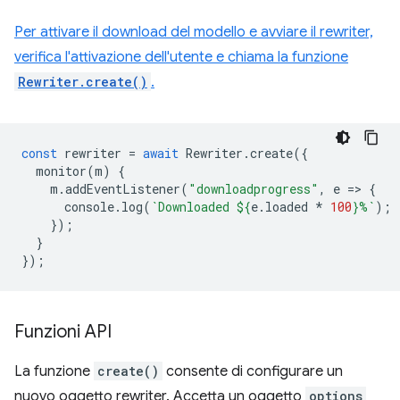
Per attivare il download del modello e avviare il rewriter,
verifica l'attivazione dell'utente e chiama la funzione
Rewriter.create()
.
const
rewriter
=
await
Rewriter
.
create
({
monitor
(
m
)
{
m
.
addEventListener
(
"downloadprogress"
,
e
=
>
{
console
.
log
(
`Downloaded 
${
e
.
loaded
*
100
}
%`
);
});
}
});
Funzioni API
La funzione
create()
consente di configurare un
nuovo oggetto rewriter. Accetta un oggetto
options