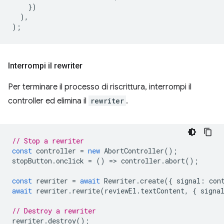
})
),
);
Interrompi il rewriter
Per terminare il processo di riscrittura, interrompi il
controller ed elimina il
rewriter
.
// Stop a rewriter
const
controller
=
new
AbortController
();
stopButton
.
onclick
=
()
=
>
controller
.
abort
();
const
rewriter
=
await
Rewriter
.
create
({
signal
:
con
await
rewriter
.
rewrite
(
reviewEl
.
textContent
,
{
signa
// Destroy a rewriter
rewriter
.
destroy
();