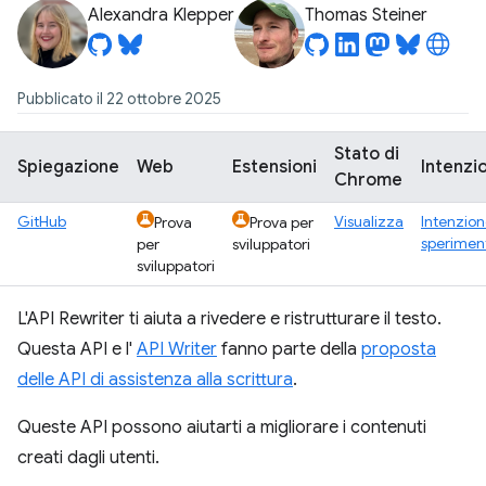
Alexandra Klepper
Thomas Steiner
Pubblicato il 22 ottobre 2025
Stato di
Spiegazione
Web
Estensioni
Intenzi
Chrome
GitHub
Visualizza
Intenzion
Prova
Prova per
sperimen
per
sviluppatori
sviluppatori
L'API Rewriter ti aiuta a rivedere e ristrutturare il testo.
Questa API e l'
API Writer
fanno parte della
proposta
delle API di assistenza alla scrittura
.
Queste API possono aiutarti a migliorare i contenuti
creati dagli utenti.