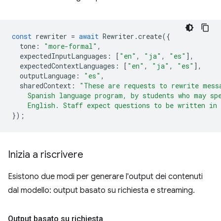
const
rewriter
=
await
Rewriter
.
create
({
tone
:
"more-formal"
,
expectedInputLanguages
:
[
"en"
,
"ja"
,
"es"
],
expectedContextLanguages
:
[
"en"
,
"ja"
,
"es"
],
outputLanguage
:
"es"
,
sharedContext
:
"These are requests to rewrite mess
    Spanish language program, by students who may sp
    English. Staff expect questions to be written in
});
Inizia a riscrivere
Esistono due modi per generare l'output dei contenuti
dal modello: output basato su richiesta e streaming.
Output basato su richiesta