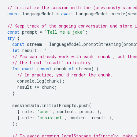
// Initialize the session with the (previously store
const
languageModel
=
await
LanguageModel
.
create
(
ses
// Keep track of the ongoing conversation and store i
const
prompt
=
'Tell me a joke'
;
try
{
const
stream
=
languageModel
.
promptStreaming
(
promp
let
result
=
''
;
// You can already work with each `chunk`, but the
// the final `result` in history.
for
await
(
const
chunk
of
stream
)
{
// In practice, you'd render the chunk.
console
.
log
(
chunk
);
result
+=
chunk
;
}
sessionData
.
initialPrompts
.
push
(
{
role
:
'user'
,
content
:
prompt
},
{
role
:
'assistant'
,
content
:
result
},
);
// To avoid growing localStorage infinitely, make 