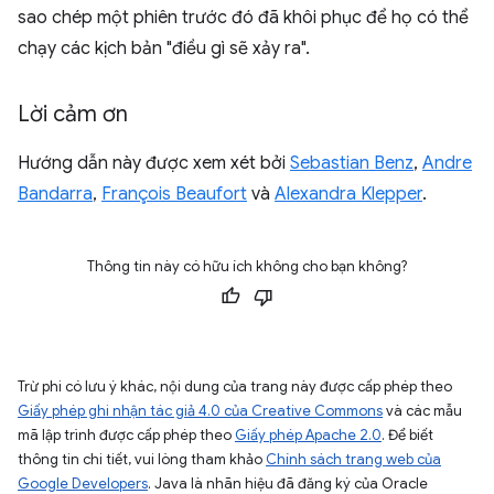
sao chép một phiên trước đó đã khôi phục để họ có thể
chạy các kịch bản "điều gì sẽ xảy ra".
Lời cảm ơn
Hướng dẫn này được xem xét bởi
Sebastian Benz
,
Andre
Bandarra
,
François Beaufort
và
Alexandra Klepper
.
Thông tin này có hữu ích không cho bạn không?
Trừ phi có lưu ý khác, nội dung của trang này được cấp phép theo
Giấy phép ghi nhận tác giả 4.0 của Creative Commons
và các mẫu
mã lập trình được cấp phép theo
Giấy phép Apache 2.0
. Để biết
thông tin chi tiết, vui lòng tham khảo
Chính sách trang web của
Google Developers
. Java là nhãn hiệu đã đăng ký của Oracle