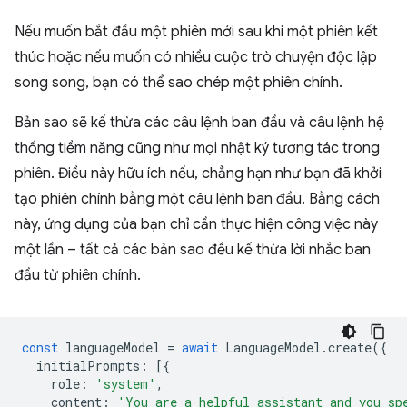
Nếu muốn bắt đầu một phiên mới sau khi một phiên kết
thúc hoặc nếu muốn có nhiều cuộc trò chuyện độc lập
song song, bạn có thể sao chép một phiên chính.
Bản sao sẽ kế thừa các câu lệnh ban đầu và câu lệnh hệ
thống tiềm năng cũng như mọi nhật ký tương tác trong
phiên. Điều này hữu ích nếu, chẳng hạn như bạn đã khởi
tạo phiên chính bằng một câu lệnh ban đầu. Bằng cách
này, ứng dụng của bạn chỉ cần thực hiện công việc này
một lần – tất cả các bản sao đều kế thừa lời nhắc ban
đầu từ phiên chính.
const
languageModel
=
await
LanguageModel
.
create
({
initialPrompts
:
[{
role
:
'system'
,
content
:
'You are a helpful assistant and you sp