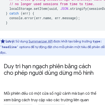
// no longer used sessions from time to time.
localStorage
.
setItem
(
uuid
,
JSON
.
stringify
(
sessionD
}
catch
(
err
)
{
console
.
error
(
err
.
name
,
err
.
message
);
}
Lưu ý:
Sử dụng
Summarizer API
được khởi tạo bằng trường
type:
options để tự động đặt cho mỗi phiên một tiêu đề phiên dễ
'headline'
đọc.
Duy trì hạn ngạch phiên bằng cách
cho phép người dùng dừng mô hình
Mỗi phiên đều có một cửa sổ ngữ cảnh mà bạn có thể
xem bằng cách truy cập vào các trường liên quan