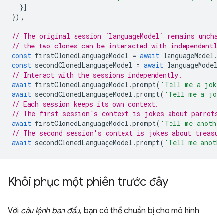
}]
});
// The original session `languageModel` remains unch
// the two clones can be interacted with independent
const
firstClonedLanguageModel
=
await
languageModel
const
secondClonedLanguageModel
=
await
languageMode
// Interact with the sessions independently.
await
firstClonedLanguageModel
.
prompt
(
'Tell me a jok
await
secondClonedLanguageModel
.
prompt
(
'Tell me a jo
// Each session keeps its own context.
// The first session's context is jokes about parrot
await
firstClonedLanguageModel
.
prompt
(
'Tell me anoth
// The second session's context is jokes about treas
await
secondClonedLanguageModel
.
prompt
(
'Tell me anot
Khôi phục một phiên trước đây
Với
câu lệnh ban đầu
, bạn có thể chuẩn bị cho mô hình