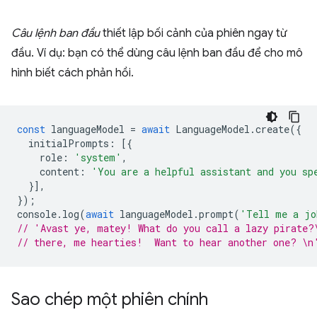
Câu lệnh ban đầu
thiết lập bối cảnh của phiên ngay từ
đầu. Ví dụ: bạn có thể dùng câu lệnh ban đầu để cho mô
hình biết cách phản hồi.
const
languageModel
=
await
LanguageModel
.
create
({
initialPrompts
:
[{
role
:
'system'
,
content
:
'You are a helpful assistant and you sp
}],
});
console
.
log
(
await
languageModel
.
prompt
(
'Tell me a jo
// 'Avast ye, matey! What do you call a lazy pirate?
// there, me hearties!  Want to hear another one? \n
Sao chép một phiên chính