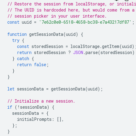
// Restore the session from localStorage, or initial
// The UUID is hardcoded here, but would come from a
// session picker in your user interface.
const
uuid
=
'7e62c0e0-6518-4658-bc38-e7a43217df87'
;
function
getSessionData
(
uuid
)
{
try
{
const
storedSession
=
localStorage
.
getItem
(
uuid
)
return
storedSession
?
JSON
.
parse
(
storedSession
)
}
catch
{
return
false
;
}
}
let
sessionData
=
getSessionData
(
uuid
);
// Initialize a new session.
if
(
!
sessionData
)
{
sessionData
=
{
initialPrompts
:
[],
};
}