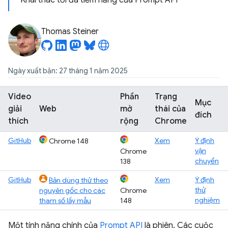
Khai thác tối đa tiềm năng của Prompt API
Thomas Steiner
Ngày xuất bản: 27 tháng 1 năm 2025
Video
Phần
Trạng
Mục
giải
Web
mở
thái của
đích
thích
rộng
Chrome
GitHub
Xem
Ý định
Chrome 148
vận
Chrome
chuyển
138
GitHub
Xem
Ý định
Bản dùng thử theo
thử
nguyên gốc cho các
Chrome
nghiệm
tham số lấy mẫu
148
Một tính năng chính của
Prompt API
là phiên. Các cuộc