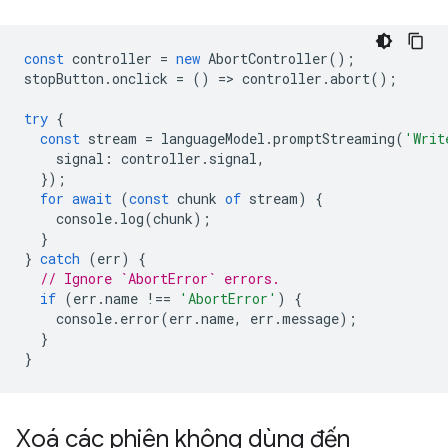
const
controller
=
new
AbortController
();
stopButton
.
onclick
=
()
=
>
controller
.
abort
();
try
{
const
stream
=
languageModel
.
promptStreaming
(
'Writ
signal
:
controller
.
signal
,
});
for
await
(
const
chunk
of
stream
)
{
console
.
log
(
chunk
);
}
}
catch
(
err
)
{
// Ignore `AbortError` errors.
if
(
err
.
name
!==
'AbortError'
)
{
console
.
error
(
err
.
name
,
err
.
message
);
}
}
Xoá các phiên không dùng đến