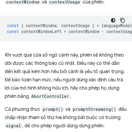
contextWindow
và
contextUsage
của phiên.
const
{
contextWindow
,
contextUsage
}
=
languageModel
const
contextWindowLeft
=
contextWindow
-
contextUsa
Khi vượt quá cửa sổ ngữ cảnh này, phiên sẽ không theo
dõi được các thông báo cũ nhất. Điều này có thể dẫn
đến kết quả kém hơn nếu bối cảnh là yếu tố quan trọng.
Để bảo toàn hạn mức, nếu người dùng xác định câu trả
lời của mô hình không hữu ích, hãy cho phép họ dừng
phiên bằng
AbortController
.
Cả phương thức
prompt()
và
promptStreaming()
đều
chấp nhận tham số thứ hai không bắt buộc có trường
signal
, để cho phép người dùng dừng phiên.