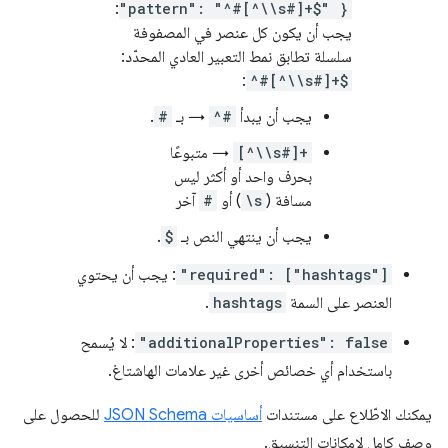
:
"pattern": "^#[^\\s#]+$" }
يجب أن يكون كل عنصر في المصفوفة
سلسلة تطابق نمط التعبير العادي المحدّد:
:
^#[^\\s#]+$
يجب أن يبدأ
^#
→ بـ
#
.
[^\\s#]+
→ متبوعًا
بحرف واحد أو أكثر ليس
مسافة (
\s
) أو
#
آخر
يجب أن ينتهي النص بـ
$
.
"required": ["hashtags"]
: يجب أن يحتوي
العنصر على السمة
hashtags
.
"additionalProperties": false
: لا يُسمح
باستخدام أي خصائص أخرى غير علامات الهاشتاغ.
يمكنك الاطّلاع على مستندات
أساسيات JSON Schema
للحصول على
وصف كامل لإمكانات التنسيق.