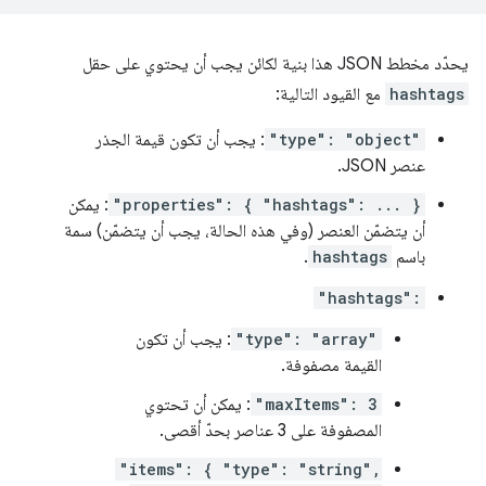
يحدّد مخطط JSON هذا بنية لكائن يجب أن يحتوي على حقل
hashtags
مع القيود التالية:
"type": "object"
: يجب أن تكون قيمة الجذر
عنصر JSON.
"properties": { "hashtags": ... }
: يمكن
أن يتضمّن العنصر (وفي هذه الحالة، يجب أن يتضمّن) سمة
باسم
hashtags
.
"hashtags":
"type": "array"
: يجب أن تكون
القيمة مصفوفة.
"maxItems": 3
: يمكن أن تحتوي
المصفوفة على 3 عناصر بحدّ أقصى.
"items": { "type": "string",