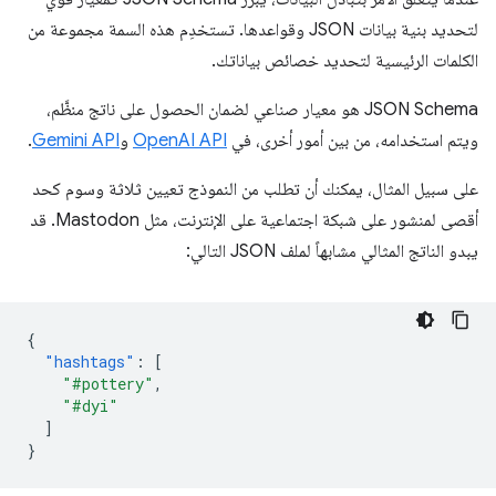
لتحديد بنية بيانات JSON وقواعدها. تستخدِم هذه السمة مجموعة من
الكلمات الرئيسية لتحديد خصائص بياناتك.
‫JSON Schema هو معيار صناعي لضمان الحصول على ناتج منظَّم،
ويتم استخدامه، من بين أمور أخرى، في
OpenAI API
و
Gemini API
.
على سبيل المثال، يمكنك أن تطلب من النموذج تعيين ثلاثة وسوم كحد
أقصى لمنشور على شبكة اجتماعية على الإنترنت، مثل Mastodon. قد
يبدو الناتج المثالي مشابهاً لملف JSON التالي:
{
"hashtags"
:
[
"#pottery"
,
"#dyi"
]
}