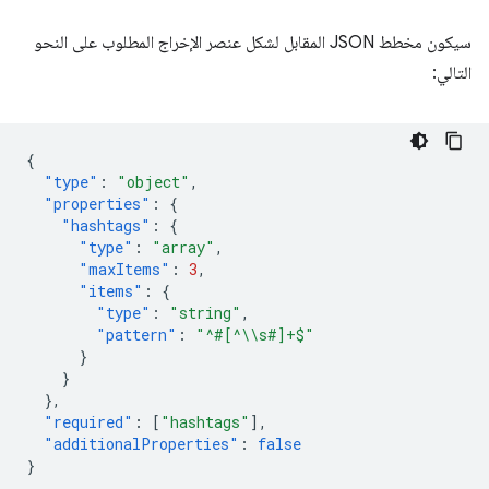
سيكون مخطط JSON المقابل لشكل عنصر الإخراج المطلوب على النحو
التالي:
{
"type"
:
"object"
,
"properties"
:
{
"hashtags"
:
{
"type"
:
"array"
,
"maxItems"
:
3
,
"items"
:
{
"type"
:
"string"
,
"pattern"
:
"^#[^\\s#]+$"
}
}
},
"required"
:
[
"hashtags"
],
"additionalProperties"
:
false
}