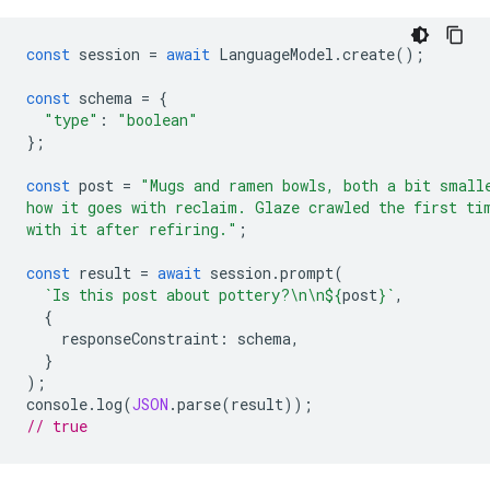
const
session
=
await
LanguageModel
.
create
();
const
schema
=
{
"type"
:
"boolean"
};
const
post
=
"Mugs and ramen bowls, both a bit small
how it goes with reclaim. Glaze crawled the first ti
with it after refiring."
;
const
result
=
await
session
.
prompt
(
`Is this post about pottery?\n\n
${
post
}
`
,
{
responseConstraint
:
schema
,
}
);
console
.
log
(
JSON
.
parse
(
result
));
// true