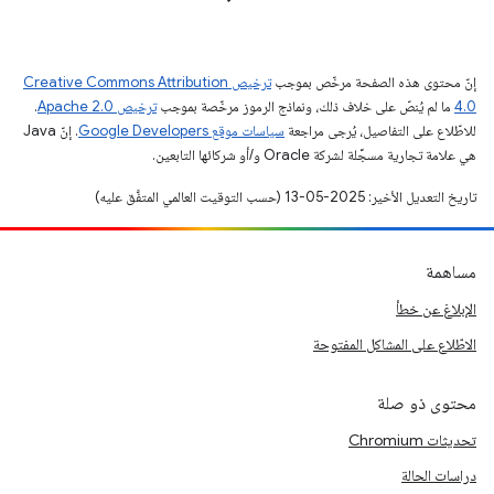
إنّ محتوى هذه الصفحة مرخّص بموجب
ترخيص Creative Commons Attribution
4.0‏
ما لم يُنصّ على خلاف ذلك، ونماذج الرموز مرخّصة بموجب
ترخيص Apache 2.0‏
.
للاطّلاع على التفاصيل، يُرجى مراجعة
سياسات موقع Google Developers‏
. إنّ Java
هي علامة تجارية مسجَّلة لشركة Oracle و/أو شركائها التابعين.
تاريخ التعديل الأخير: 2025-05-13 (حسب التوقيت العالمي المتفَّق عليه)
مساهمة
الإبلاغ عن خطأ
الاطّلاع على المشاكل المفتوحة
محتوى ذو صلة
تحديثات Chromium
دراسات الحالة