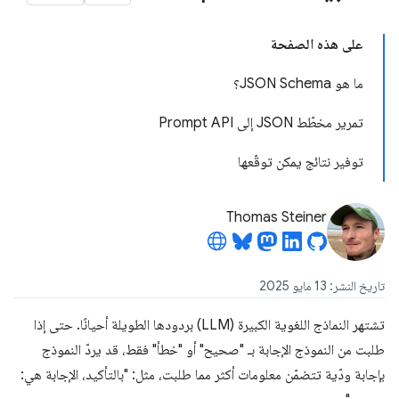
على هذه الصفحة
ما هو JSON Schema؟
تمرير مخطّط JSON إلى Prompt API
توفير نتائج يمكن توقّعها
Thomas Steiner
تاريخ النشر: 13 مايو 2025
تشتهر النماذج اللغوية الكبيرة (LLM) بردودها الطويلة أحيانًا. حتى إذا
طلبت من النموذج الإجابة بـ "صحيح" أو "خطأ" فقط، قد يردّ النموذج
بإجابة ودّية تتضمّن معلومات أكثر مما طلبت، مثل: "بالتأكيد، الإجابة هي: