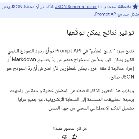
ملاحظة:
استخدِم أداة
JSON Schema Tester
للتأكّد من أنّ مخطط JSON يعمل
بشكل جيد مع Prompt API.
توفير نتائج يمكن توقّعها
تتيح ميزة "الناتج المنظَّم" في Prompt API توقُّع ردود النموذج اللغوي
الكبير بشكل أكبر. بدلاً من استخراج عنصر من ردّ بتنسيق Markdown أو
إجراء معالجة لاحقة أخرى، يمكن للمطوّرين الآن افتراض أنّ ردّ النموذج هو
JSON صالح.
ويقرّب هذا التغيير الذكاء الاصطناعي المضمّن خطوة واحدة من واجهات
برمجة التطبيقات المستندة إلى السحابة الإلكترونية، مع جميع مزايا
تشغيل الذكاء الاصطناعي المحلي من جهة العميل.
هل كان المحتوى مفيدًا؟