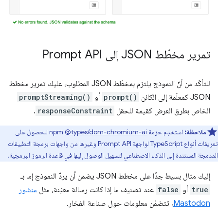
تمرير مخطّط JSON إلى Prompt API
للتأكّد من أنّ النموذج يلتزم بمخطّط JSON المطلوب، عليك تمرير مخطط
JSON كمعلَمة إلى الكائن
prompt()
أو
promptStreaming()
الخاص بطرق العرض كقيمة للحقل
responseConstraint
.
ملاحظة:
استخدِم حزمة npm
‎@types/dom-chromium-ai
للحصول على
تعريفات أنواع TypeScript لواجهة Prompt API وغيرها من واجهات برمجة التطبيقات
المدمجة المستندة إلى الذكاء الاصطناعي لتسهيل الوصول إليها في قاعدة الرموز البرمجية.
إليك مثال بسيط جدًا على مخطط JSON يضمن أن يردّ النموذج إما بـ
true
أو
false
عند تصنيف ما إذا كانت رسالة معيّنة، مثل
منشور
Mastodon
، تتضمّن معلومات حول صناعة الفخار.