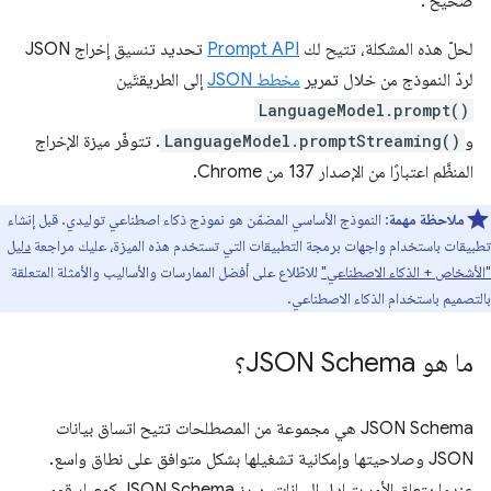
صحيح".
لحلّ هذه المشكلة، تتيح لك
Prompt API
تحديد تنسيق إخراج JSON
لردّ النموذج من خلال تمرير
مخطط JSON
إلى الطريقتَين
LanguageModel.prompt()
و
LanguageModel.promptStreaming()
. تتوفّر ميزة الإخراج
المنظَّم اعتبارًا من الإصدار 137 من Chrome.
ملاحظة مهمة
: النموذج الأساسي المضمّن هو نموذج ذكاء اصطناعي توليدي. قبل إنشاء
تطبيقات باستخدام واجهات برمجة التطبيقات التي تستخدم هذه الميزة، عليك مراجعة
دليل
"الأشخاص + الذكاء الاصطناعي"
للاطّلاع على أفضل الممارسات والأساليب والأمثلة المتعلقة
بالتصميم باستخدام الذكاء الاصطناعي.
ما هو JSON Schema؟
‫JSON Schema هي مجموعة من المصطلحات تتيح اتساق بيانات
JSON وصلاحيتها وإمكانية تشغيلها بشكل متوافق على نطاق واسع.
عندما يتعلق الأمر بتبادل البيانات، يبرز JSON Schema كمعيار قوي