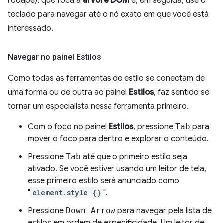
rodapé), que foca a
árvore DOM
e, em seguida, use o
teclado para navegar até o nó exato em que você está
interessado.
Navegar no painel Estilos
Como todas as ferramentas de estilo se conectam de
uma forma ou de outra ao painel
Estilos
, faz sentido se
tornar um especialista nessa ferramenta primeiro.
Com o foco no painel
Estilos
, pressione
Tab
para
mover o foco para dentro e explorar o conteúdo.
Pressione
Tab
até que o primeiro estilo seja
ativado. Se você estiver usando um leitor de tela,
esse primeiro estilo será anunciado como
"
element.style {}
".
Pressione
Down Arrow
para navegar pela lista de
estilos em ordem de especificidade. Um leitor de