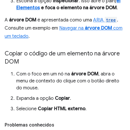
Escolha a opção
Inspecionar
. Isso abre o pain}
el
Elementos
e foca o elemento na árvore DOM
.
A
árvore DOM
é apresentada como uma
ARIA
tree
.
Consulte um exemplo em
Navegar na
árvore DOM
com
um teclado
.
Copiar o código de um elemento na árvore
DOM
Com o foco em um nó na
árvore DOM
, abra o
menu de contexto do clique com o botão direito
do mouse.
Expanda a opção
Copiar
.
Selecione
Copiar HTML externo
.
Problemas conhecidos