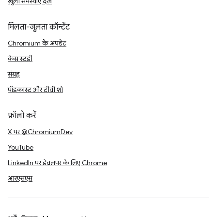
खुली समस्याएं देखें
मिलता-जुलता कॉन्टेंट
Chromium के अपडेट
केस स्टडी
संग्रह
पॉडकास्ट और टीवी शो
फ़ॉलो करें
X पर @ChromiumDev
YouTube
LinkedIn पर डेवलपर के लिए Chrome
आरएसएस