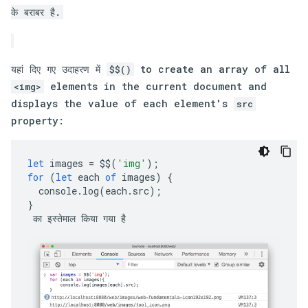
के बराबर है.
यहां दिए गए उदाहरण में
to create an array of all
$$()
elements in the current document and
<img>
displays the value of each element's
src
property:
let
images
=
$$
(
'img'
);
for
(
let
each
of
images
)
{
console
.
log
(
each
.
src
);
}