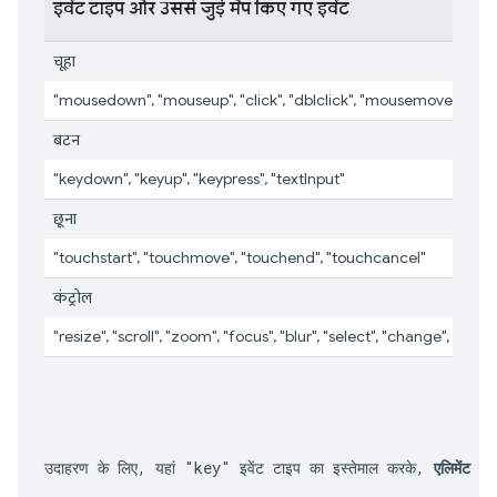
इवेंट टाइप और उससे जुड़े मैप किए गए इवेंट
चूहा
"mousedown", "mouseup", "click", "dblclick", "mousemove", "m
बटन
"keydown", "keyup", "keypress", "textInput"
छूना
"touchstart", "touchmove", "touchend", "touchcancel"
कंट्रोल
"resize", "scroll", "zoom", "focus", "blur", "select", "change", "submi
उदाहरण के लिए, यहां "key" इवेंट टाइप का इस्तेमाल करके, 
एलिमेंट
 पैन