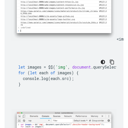
<img> 
let
images
=
$$
(
'img'
,
document
.
querySelector
(
'
for
(
let
each
of
images
)
{
console
.
log
(
each
.
src
);
}