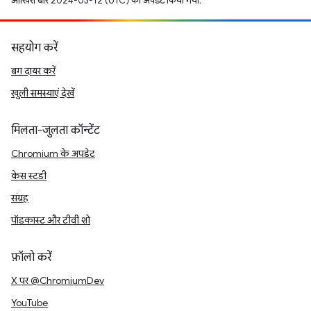
आखिरी बार 2024-03-12 (UTC) को अपडेट किया गया.
सहयोग करें
बग दायर करें
खुली समस्याएं देखें
मिलता-जुलता कॉन्टेंट
Chromium के अपडेट
केस स्टडी
संग्रह
पॉडकास्ट और टीवी शो
फ़ॉलो करें
X पर @ChromiumDev
YouTube