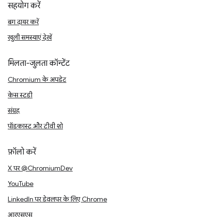
सहयोग करें
बग दायर करें
खुली समस्याएं देखें
मिलता-जुलता कॉन्टेंट
Chromium के अपडेट
केस स्टडी
संग्रह
पॉडकास्ट और टीवी शो
फ़ॉलो करें
X पर @ChromiumDev
YouTube
LinkedIn पर डेवलपर के लिए Chrome
आरएसएस