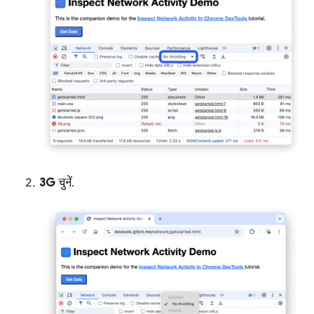
3G
चुनें.