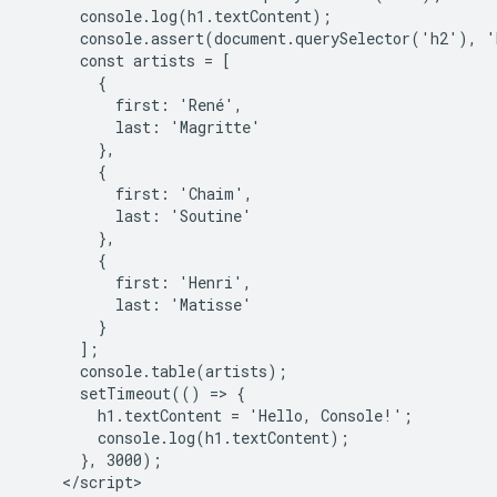
      console.log(h1.textContent);

      console.assert(document.querySelector('h2'), '
      const artists = [

        {

          first: 'René',

          last: 'Magritte'

        },

        {

          first: 'Chaim',

          last: 'Soutine'

        },

        {

          first: 'Henri',

          last: 'Matisse'

        }

      ];

      console.table(artists);

      setTimeout(() => {

        h1.textContent = 'Hello, Console!';

        console.log(h1.textContent);

      }, 3000);

    </script>
